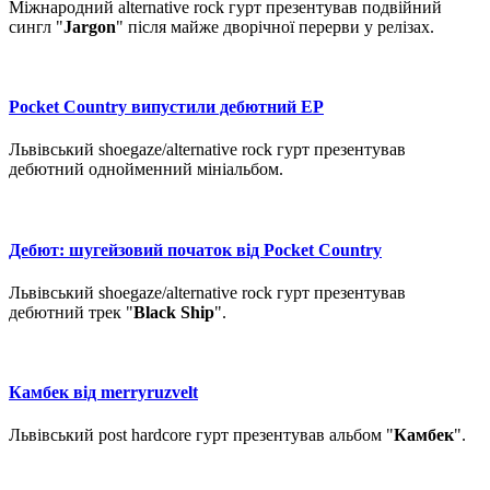
Міжнародний alternative rock гурт презентував подвійний
сингл "
Jargon
" після майже дворічної перерви у релізах.
Pocket Country випустили дебютний ЕР
Львівський shoegaze/alternative rock гурт презентував
дебютний однойменний мініальбом.
Дебют: шугейзовий початок від Pocket Country
Львівський shoegaze/alternative rock гурт презентував
дебютний трек "
Black Ship
".
Камбек від merryruzvelt
Львівський post hardcore гурт презентував альбом "
Камбек
".