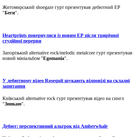
Житомирський shoegaze гурт презентував дебютний ЕР
"
Беги
".
Heartprints повернулися із новим ЕР після трирічної
студійної перерви
Запорізький alternative rock/melodic metalcore гурт презентував
новий мініальбом "
Egomania
".
У дебютному відео Rosequit шукають відповіді на складні
запитання
Київський alternative rock гурт презентував відео на сингл
"
Зникаю
".
Дебют: перспективний альтрок від Amberwhale