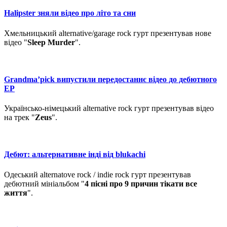
Halipster зняли відео про літо та сни
Хмельницький alternative/garage rock гурт презентував нове
відео "
Sleep Murder
".
Grandma’pick випустили передостаннє відео до дебютного
ЕР
Українсько-німецький alternative rock гурт презентував відео
на трек "
Zeus
".
Дебют: альтернативне інді від blukachi
Одеський alternatove rock / indie rock гурт презентував
дебютний мініальбом "
4 пісні про 9 причин тікати все
життя
".