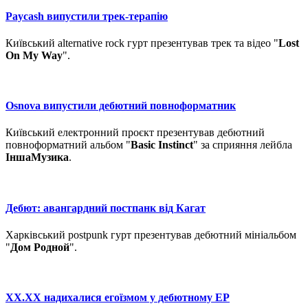
Paycash випустили трек-терапію
Київський alternative rock гурт презентував трек та відео "
Lost
On My Way
".
Osnova випустили дебютний повноформатник
Київський електронний проєкт презентував дебютний
повноформатний альбом "
Basic Instinct
" за сприяння лейбла
ІншаМузика
.
Дебют: авангардний постпанк від Кагат
Харківський postpunk гурт презентував дебютний мініальбом
"
Дом Родной
".
XX.XX надихалися егоїзмом у дебютному ЕР