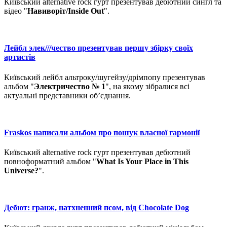
Київський alternative rock гурт презентував дебютний сингл та
відео "
Навиворіт/Inside Out
".
Лейбл элек///чество презентував першу збірку своїх
артистів
Київський лейбл альтроку/шугейзу/дрімпопу презентував
альбом "
Электричество № 1
", на якому зібралися всі
актуальні представники об’єднання.
Fraskos написали альбом про пошук власної гармонії
Київський alternative rock гурт презентував дебютний
повноформатний альбом "
What Is Your Place in This
Universe?
".
Дебют: гранж, натхненний псом, від Chocolate Dog