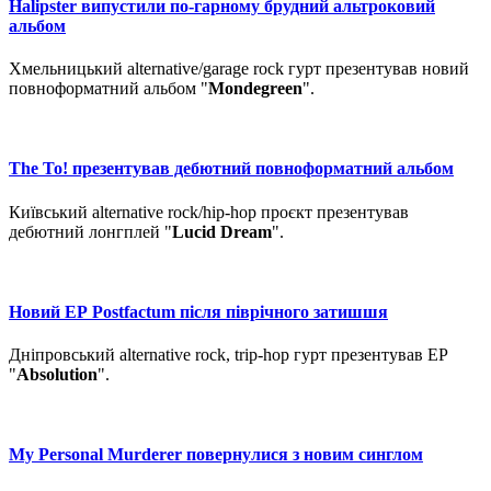
Halipster випустили по-гарному брудний альтроковий
альбом
Хмельницький alternative/garage rock гурт презентував новий
повноформатний альбом "
Mondegreen
".
The To! презентував дебютний повноформатний альбом
Київський alternative rock/hip-hop проєкт презентував
дебютний лонгплей "
Lucid Dream
".
Новий ЕР Postfactum після піврічного затишшя
Дніпровський alternative rock, trip-hop гурт презентував ЕР
"
Absolution
".
My Personal Murderer повернулися з новим синглом