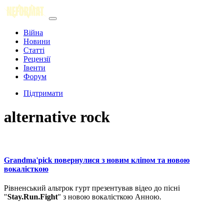
Війна
Новини
Статті
Рецензії
Івенти
Форум
Підтримати
alternative rock
Grandma'pick повернулися з новим кліпом та новою
вокалісткою
Рівненський альтрок гурт презентував відео до пісні
"
Stay.Run.Fight
" з новою вокалісткою Анною.