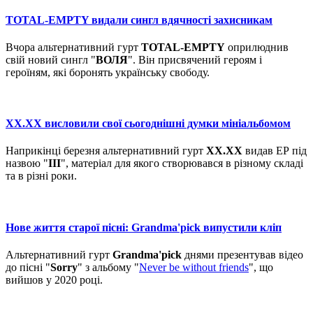
TOTAL-EMPTY видали сингл вдячності захисникам
Вчора альтернативний гурт
TOTAL-EMPTY
оприлюднив
свій новий сингл "
ВОЛЯ
". Він присвячений героям і
героїням, які боронять українську свободу.
XX.XX висловили свої сьогоднішні думки мініальбомом
Наприкінці березня альтернативний гурт
XX.XX
видав ЕР під
назвою "
III
", матеріал для якого створювався в різному складі
та в різні роки.
Нове життя старої пісні: Grandma'pick випустили кліп
Альтернативний гурт
Grandma'pick
днями презентував відео
до пісні "
Sorry
" з альбому "
Never be without friends
", що
вийшов у 2020 році.