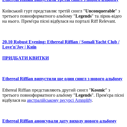
Київський гурт представляє третій сингл "
Unconquerable
" з
третього повноформатного альбому "
Legends
" та лірик-відео
на нього. Прем'єра пісні відбулася на порталі Riff Relevant.
20.10 Robust Evening: Ethereal Riffian / Somali Yacht Club /
Love'n'Joy | Київ
ПРИДБАТИ КВИТКИ
Ethereal Riffian випустили ще один сингл з нового альбому
Ethereal Riffian представляють другий сингл "
Kosmic
" з
третього повноформатного альбому "
Legends
". Прем'єра пісні
відбулася на
австралійському ресурсі Amnplify
.
Ethereal Riffian анонсували дату виходу нового альбому