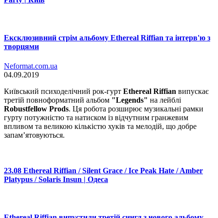
Ексклюзивний стрім альбому Ethereal Riffian та інтерв'ю з
творцями
Neformat.com.ua
04.09.2019
Київський психоделічний рок-гурт
Ethereal Riffian
випускає
третій повноформатний альбом
"Legends"
на лейблі
Robustfellow Prods
. Ця робота розширює музикальні рамки
гурту потужністю та натиском із відчутним гранжевим
впливом та великою кількістю хуків та мелодій, що добре
запам’ятовуються.
23.08 Ethereal Riffian / Silent Grace / Ice Peak Hate / Amber
Platypus / Solaris Insun | Одеса
Ethereal Riffian випустили третій сингл з нового альбому