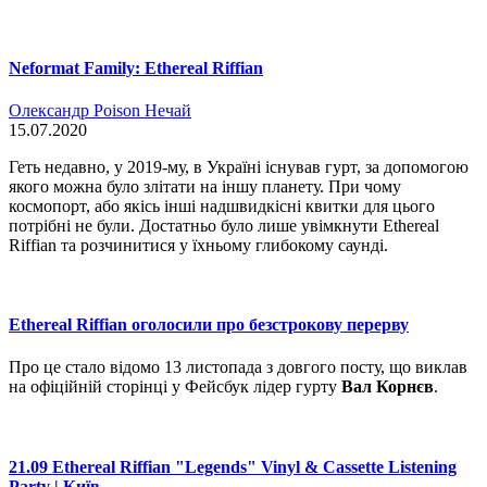
Neformat Family: Ethereal Riffian
Олександр Poison Нечай
15.07.2020
Геть недавно, у 2019-му, в Україні існував гурт, за допомогою
якого можна було злітати на іншу планету. При чому
космопорт, або якісь інші надшвидкісні квитки для цього
потрібні не були. Достатньо було лише увімкнути Ethereal
Riffian та розчинитися у їхньому глибокому саунді.
Ethereal Riffian оголосили про безстрокову перерву
Про це стало відомо 13 листопада з довгого посту, що виклав
на офіційній сторінці у Фейсбук лідер гурту
Вал Корнєв
.
21.09 Ethereal Riffian "Legends" Vinyl & Cassette Listening
Party | Київ