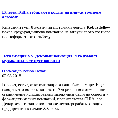
Ethereal Riffian збирають кошти на випуск третього
альбому
Київський гурт 8 жовтня за підтримки лейблу
Robustfellow
почав краудфандингову кампанію на випуск свого третього
повноформатного альбому.
Легализация VS. Декриминализация. Что думают
музыканты о статусе конопли
Олександр Poison Нечай
02.08.2018
Говорят, есть две версии запрета каннабиса в мире. Еще
говорят, что во всем виновата Америка и вся отмена или
ограничение использования марихуаны были на совести у
фармацевтических компаний, правительства США, его
Департамента запретов или же лесоперерабатывающих
предприятий в начале ХХ века.