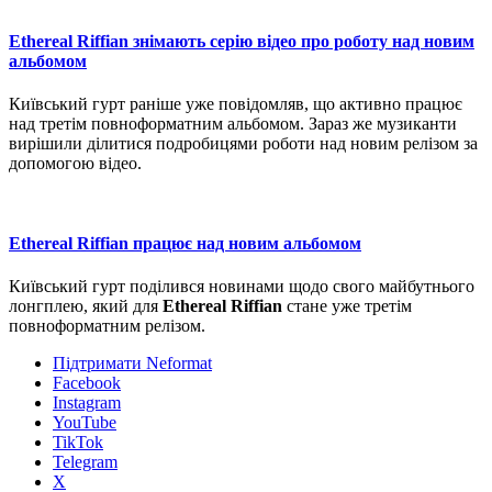
Ethereal Riffian знімають серію відео про роботу над новим
альбомом
Київський гурт раніше уже повідомляв, що активно працює
над третім повноформатним альбомом. Зараз же музиканти
вирішили ділитися подробицями роботи над новим релізом за
допомогою відео.
Ethereal Riffian працює над новим альбомом
Київський гурт поділився новинами щодо свого майбутнього
лонгплею, який для
Ethereal Riffian
стане уже третім
повноформатним релізом.
Підтримати Neformat
Facebook
Instagram
YouTube
TikTok
Telegram
X