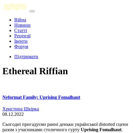
Війна
Новини
Статті
Рецензії
Івенти
Форум
Підтримати
Ethereal Riffian
Neformat Family: Uprising Fomalhaut
Христина Шкірка
08.12.2022
Сьогодні пригадуємо ранні деньки української distorted сцени
разом з учасниками столичного гурту
Uprising Fomalhaut
.