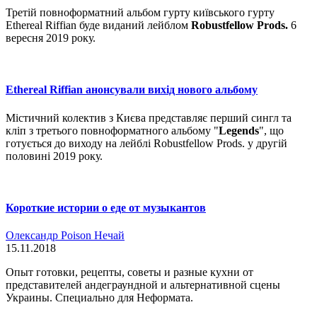
Третій повноформатний альбом гурту київського гурту
Ethereal Riffian буде виданий лейблом
Robustfellow Prods.
6
вересня 2019 року.
Ethereal Riffian анонсували вихід нового альбому
Містичний колектив з Києва представляє перший сингл та
кліп з третього повноформатного альбому "
Legends
", що
готується до виходу на лейблі Robustfellow Prods. у другій
половині 2019 року.
Короткие истории о еде от музыкантов
Олександр Poison Нечай
15.11.2018
Опыт готовки, рецепты, советы и разные кухни от
представителей андеграундной и альтернативной сцены
Украины. Специально для Неформата.