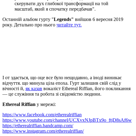
скерувати дух глибокої трансформації на той
масштаб, який я спочатку передбачав".
Останній альбом гурту "
Legends"
вийшов 6 вересня 2019
року. Детально про нього
читайте тут.
І от здається, що оце все було нещодавно, а іноді виникає
відчуття. що минула ціла епоха. Гурт залишив свій слід у
вічності й,
як казав
вокаліст Ethereal Riffian, його покликання
— це служіння та робота зі свідомістю людини.
Ethereal Riffian
у мережі:
https://www.facebook.com/etherealriffian
https://www.youtube.com/channel/UCXvxNJpBTx9o_ftjD8sAf6w
https://etherealriffian.bandcamp.com/
https://www.instagram.com/etherealriffian/