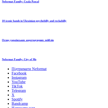
Neformat Family: Coala Pascal
10 iconic bands in Ukrainian psychobilly and rockabilly
Огляд українських андеграундних лейблів
Neformat Family: City of Me
Підтримати Neformat
Facebook
Instagram
YouTube
TikTok
Telegram
X
Spotify
Bandcamp
Написати нам