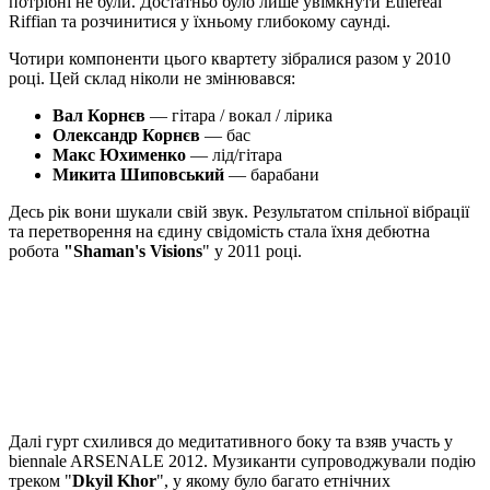
потрібні не були. Достатньо було лише увімкнути Ethereal
Riffian та розчинитися у їхньому глибокому саунді.
Чотири компоненти цього квартету зібралися разом у 2010
році. Цей склад ніколи не змінювався:
Вал Корнєв
— гітара / вокал / лірика
Олександр Корнєв
— бас
Макс Юхименко
— лід/гітара
Микита Шиповський
— барабани
Десь рік вони шукали свій звук. Результатом спільної вібрації
та перетворення на єдину свідомість стала їхня дебютна
робота
"Shaman's Visions
" у 2011 році.
Далі гурт схилився до медитативного боку та взяв участь у
biennale ARSENALE 2012. Музиканти супроводжували подію
треком "
Dkyil Khor
", у якому було багато етнічних