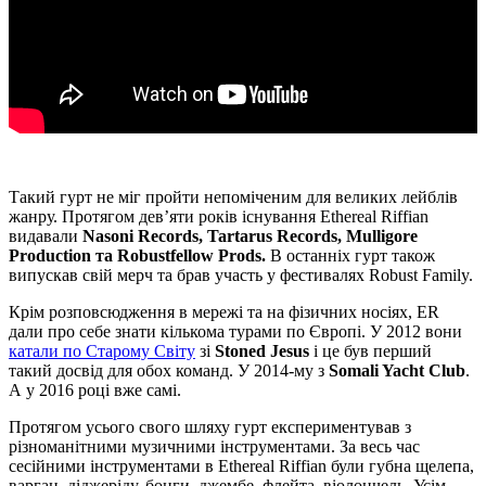
Такий гурт не міг пройти непоміченим для великих лейблів
жанру. Протягом дев’яти років існування Ethereal Riffian
видавали
Nasoni Records, Tartarus Records, Mulligore
Production та Robustfellow Prods.
В останніх гурт також
випускав свій мерч та брав участь у фестивалях Robust Family.
Крім розповсюдження в мережі та на фізичних носіях, ER
дали про себе знати кількома турами по Європі. У 2012 вони
катали по Старому Світу
зі
Stoned Jesus
і це був перший
такий досвід для обох команд. У 2014-му з
Somali Yacht Club
.
А у 2016 році вже самі.
Протягом усього свого шляху гурт експериментував з
різноманітними музичними інструментами. За весь час
сесійними інструментами в Ethereal Riffian були губна щелепа,
варган, діджеріду, бонги, джембе, флейта, віолончель. Усім,