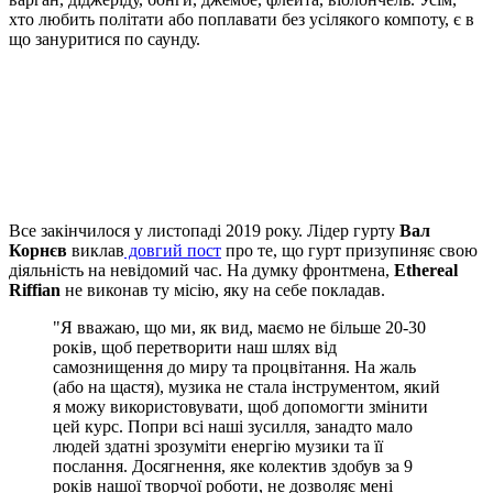
хто любить політати або поплавати без усілякого компоту, є в
що зануритися по саунду.
Все закінчилося у листопаді 2019 року. Лідер гурту
Вал
Корнєв
виклав
довгий пост
про те, що гурт призупиняє свою
діяльність на невідомий час. На думку фронтмена,
Ethereal
Riffian
не виконав ту місію, яку на себе покладав.
"Я вважаю, що ми, як вид, маємо не більше 20-30
років, щоб перетворити наш шлях від
самознищення до миру та процвітання. На жаль
(або на щастя), музика не стала інструментом, який
я можу використовувати, щоб допомогти змінити
цей курс. Попри всі наші зусилля, занадто мало
людей здатні зрозуміти енергію музики та її
послання. Досягнення, яке колектив здобув за 9
років нашої творчої роботи, не дозволяє мені