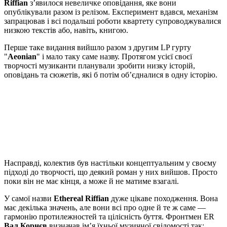
Riffian
з’явилося невеличке оповідання, яке вони
опублікували разом із релізом. Експеримент вдався, механізм
запрацював і всі подальші роботи квартету супроводжувалися
низкою текстів або, навіть, книгою.
Перше таке видання вийшло разом з другим LP гурту
"
Aeonian
" і мало таку саме назву. Протягом усієї своєї
творчості музиканти планували зробити низку історій,
оповідань та сюжетів, які б потім об’єдналися в одну історію.
Насправді, колектив був настільки концептуальним у своєму
підході до творчості, що деякий роман у них вийшов. Просто
поки він не має кінця, а може й не матиме взагалі.
У самої назви
Ethereal Riffian
дуже цікаве походження. Вона
має декілька значень, але вони всі про одне й те ж саме —
гармонію протилежностей та цілісність буття. Фронтмен ER
Вал Корнєв
визначав ім’я їхньої музичної свідомості так: