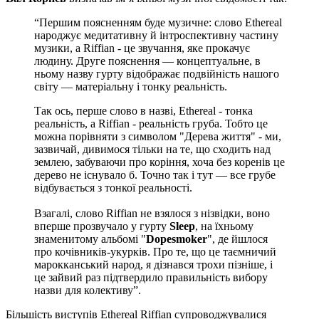
“Першим поясненням буде музичне: слово Ethereal
народжує медитативну й інтроспективну частину
музики, а Riffian - це звучання, яке прокачує
людину. Друге пояснення — концептуальне, в
ньому назву гурту відображає подвійність нашого
світу — матеріальну і тонку реальність.
Так ось, перше слово в назві, Ethereal - тонка
реальність, а Riffian - реальність груба. Тобто це
можна порівняти з символом "Дерева життя" - ми,
зазвичай, дивимося тільки на те, що сходить над
землею, забуваючи про коріння, хоча без коренів це
дерево не існувало б. Точно так і тут — все грубе
відбувається з тонкої реальності.
Взагалі, слово Riffian не взялося з нізвідки, воно
вперше прозвучало у гурту
Sleep
, на їхньому
знаменитому альбомі "
Dopesmoker
", де йшлося
про кочівників-укурків. Про те, що це таємничий
марокканський народ, я дізнався трохи пізніше, і
це зайвий раз підтвердило правильність вибору
назви для колективу”.
Більшість виступів Ethereal Riffian супроводжувалися