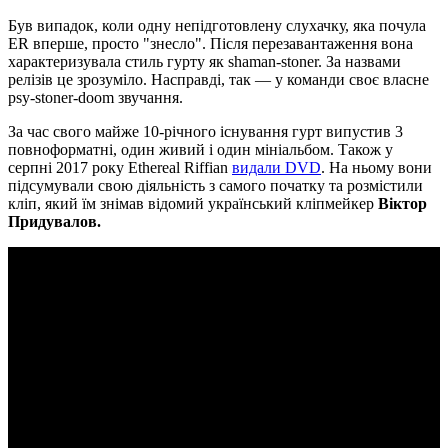
Був випадок, коли одну непідготовлену слухачку, яка почула
ER вперше, просто "знесло". Після перезавантаження вона
характеризувала стиль гурту як shaman-stoner. За назвами
релізів це зрозуміло. Насправді, так — у команди своє власне
psy-stoner-doom звучання.
За час свого майже 10-річного існування гурт випустив 3
повноформатні, один живий і один мініальбом. Також у
серпні 2017 року Ethereal Riffian
видали DVD
. На ньому вони
підсумували свою діяльність з самого початку та розмістили
кліп, який їм знімав відомий український кліпмейкер
Віктор
Придувалов.