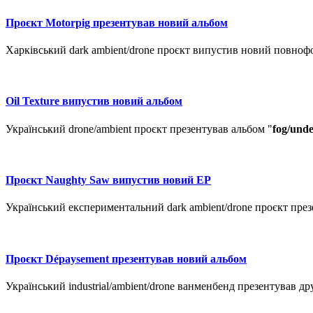
Проєкт Motorpig презентував новий альбом
Харківський dark ambient/drone проєкт випустив новий повноф
Oil Texture випустив новий альбом
Український drone/ambient проєкт презентував альбом "
fog​/​und
Проєкт Naughty Saw випустив новий ЕР
Український експериментальний dark ambient/drone проєкт през
Проєкт Dépaysement презентував новий альбом
Український industrial/ambient/drone ванменбенд презентував 