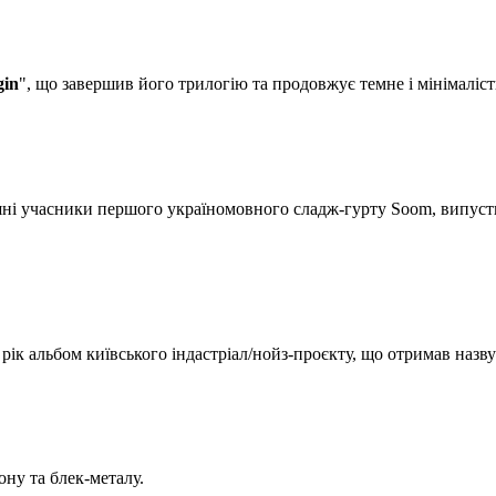
gin
", що завершив його трилогію та продовжує темне і мінімаліс
ні учасники першого україномовного сладж-гурту Soom, випуст
ік альбом київського індастріал/нойз-проєкту, що отримав назв
ону та блек-металу.