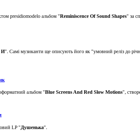
ктом presidiomodelo альбом "
Reminiscence Of Sound Shapes
" за 
 И
". Самі музиканти ще описують його як "умовний реліз до річни
ик
оформатний альбом "
Blue Screens And Red Slow Motions
", ство
м
новий LP "
Душенька
".