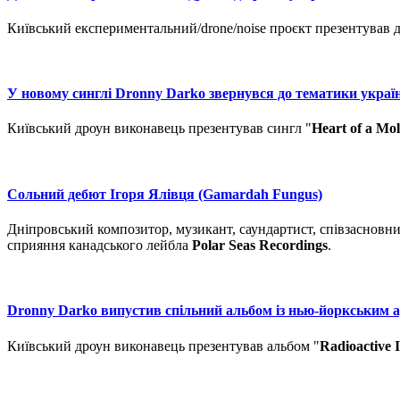
Київський експериментальний/drone/noise проєкт презентував 
У новому синглі Dronny Darko звернувся до тематики украї
Київський дроун виконавець презентував сингл "
Heart of a Mol
Сольний дебют Ігоря Ялівця (Gamardah Fungus)
Дніпровський композитор, музикант, саундартист, співзасновн
сприяння канадського лейбла
Polar Seas Recordings
.
Dronny Darko випустив спільний альбом із нью-йоркським 
Київський дроун виконавець презентував альбом "
Radioactive 