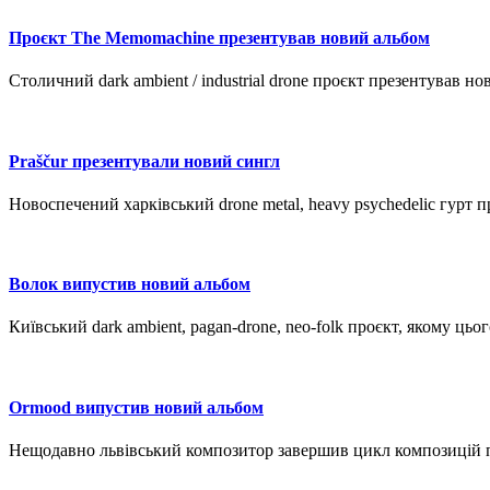
Проєкт The Memomachine презентував новий альбом
Столичний dark ambient / industrial drone проєкт презентував но
Praščur презентували новий сингл
Новоспечений харківський drone metal, heavy psychedelic гурт 
Волок випустив новий альбом
Київський dark ambient, pagan-drone, neo-folk проєкт, якому ц
Ormood випустив новий альбом
Нещодавно львівський композитор завершив цикл композицій 