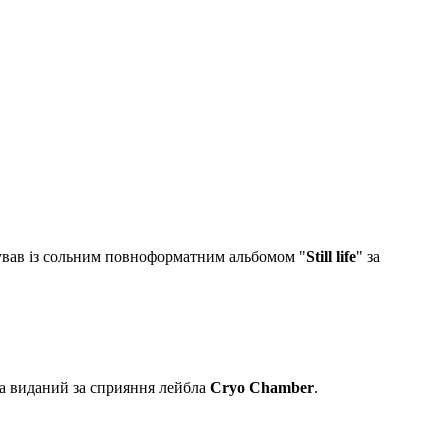
ував із сольним повноформатним альбомом "
Still life
" за
а виданий за сприяння лейбла
Cryo Chamber
.