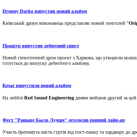
Dronny Darko випустив новий альбом
Київський дроун виконавець представляє новий лонгплей "
Ori
Пращур випустив дебютний сингл
Новий гіпнотичний дрон проєкт з Харкова, що утворили колиш
готується до випуску дебютного альбому.
Kesar випустили новий альбом
На лейблі
Red Sound Engineering
днями вийшов другий за цей р
Фест "Раньше Было Лучше" оголосив повний лайн-ап
Участь братимуть шість гуртів від пост-панку та хардкору до др