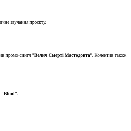
тичне звучання проєкту.
ив промо-сингл "
Велич Смерті Мастодонта
". Колектив також
у
"Blind"
.