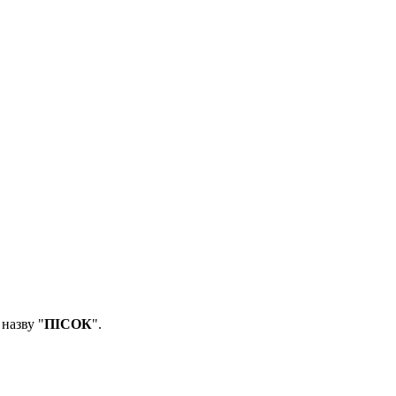
 назву "
ПІСОК
".