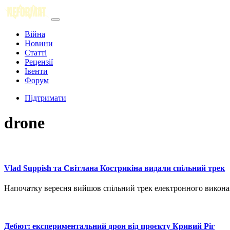
Війна
Новини
Статті
Рецензії
Івенти
Форум
Підтримати
drone
Vlad Suppish та Світлана Кострикіна видали спільний трек
Напочатку вересня вийшов спільний трек електронного викон
Дебют: експериментальний дрон від проєкту Кривий Ріг