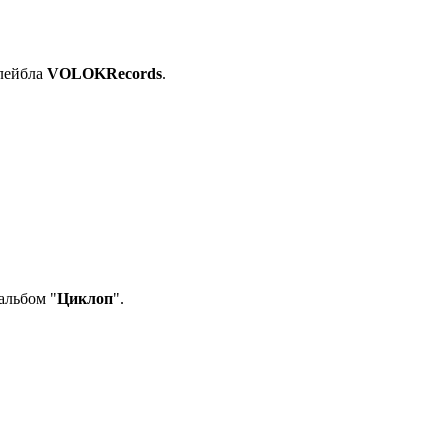
 лейбла
VOLOKRecords
.
альбом "
Циклоп
".