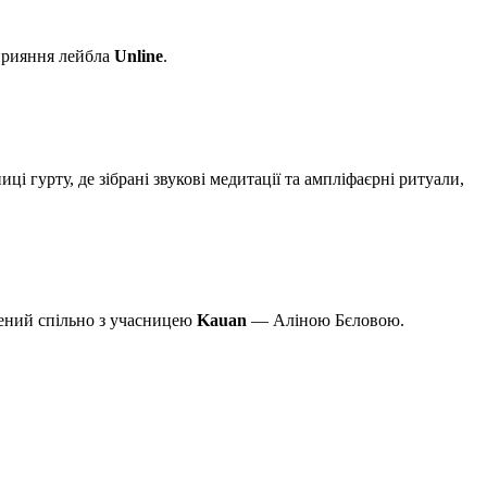
сприяння лейбла
Unline
.
ці гурту, де зібрані звукові медитації та ампліфаєрні ритуали,
рений спільно з учасницею
Kauan
— Аліною Бєловою.