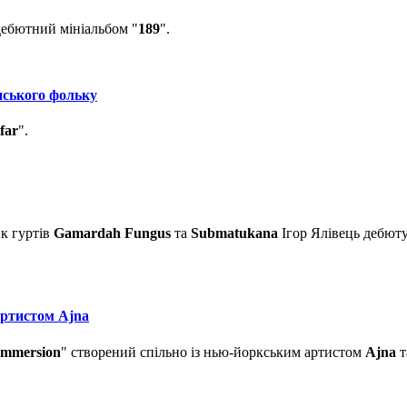
дебютний мініальбом "
189
".
нського фольку
far
".
ик гуртів
Gamardah Fungus
та
Submatukana
Ігор Ялівець дебют
артистом Ajna
Immersion
" створений спільно із нью-йоркським артистом
Ajna
т