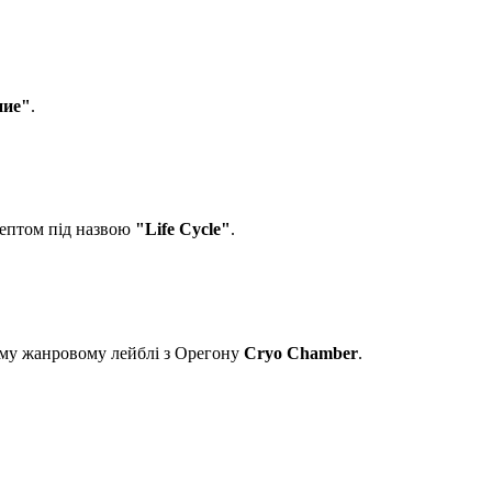
ние"
.
цептом під назвою
"Life Cycle"
.
му жанровому лейблі з Орегону
Cryo Chamber
.