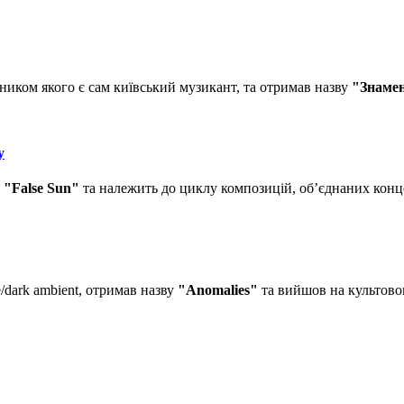
вником якого є сам київський музикант, та отримав назву
"Знаме
у
у
"False Sun"
та належить до циклу композицій, об’єднаних кон
e/dark ambient, отримав назву
"Anomalies"
та вийшов на культово