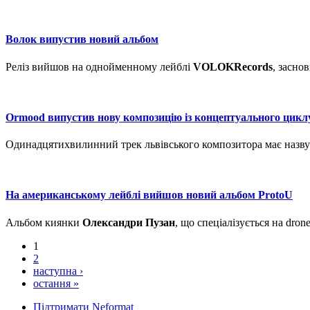
Волок випустив новий альбом
Реліз вийшов на однойменному лейблі
VOLOKRecords
, засно
Ormood випустив нову композицію із концептуального цикл
Одинадцятихвилинний трек львівського композитора має назв
На американському лейблі вийшов новий альбом ProtoU
Альбом киянки
Олександри Пузан
, що спеціалізується на dron
1
2
наступна ›
остання »
Підтримати Neformat