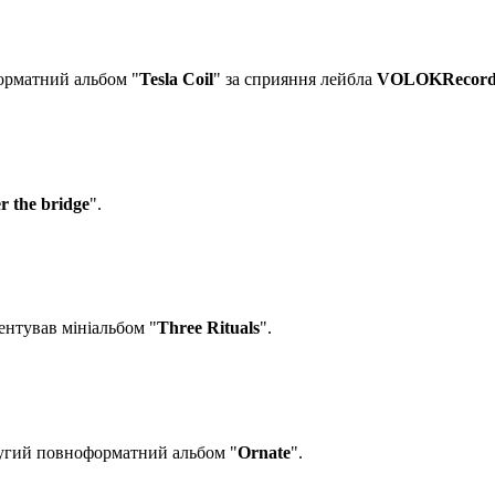
орматний альбом "
Tesla Coil
" за сприяння лейбла
VOLOKRecord
er the bridge
".
ентував мініальбом "
Three Rituals
".
другий повноформатний альбом "
Ornate
".