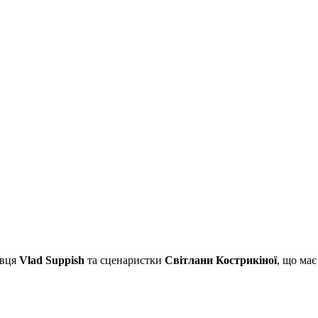
авця
Vlad Suppish
та сценаристки
Світлани Кострикіної
, що має