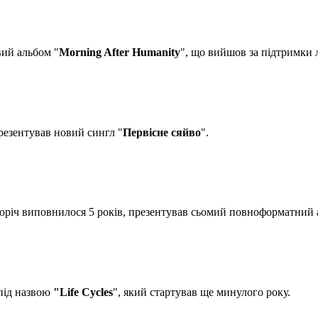
вий альбом "
Morning After Humanity
", що вийшов за підтримки
презентував новий сингл "
Первісне сяйво
".
ьогоріч виповнилося 5 років, презентував сьомий повноформатний 
під назвою
"Life Cycles
", який стартував ще минулого року.