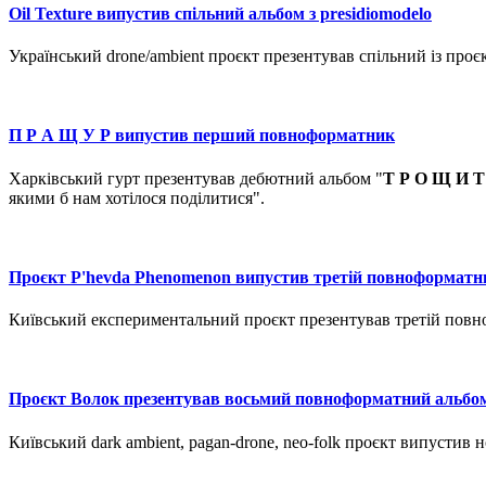
Oil Texture випустив спільний альбом з presidiomodelo
Український drone/ambient проєкт презентував спільний із проє
П Р А Щ У Р випустив перший повноформатник
Харківський гурт презентував дебютний альбом "
Т Р О Щ И Т
якими б нам хотілося поділитися".
Проєкт P'hevda Phenomenon випустив третій повноформатн
Київський експериментальний проєкт презентував третій повн
Проєкт Волок презентував восьмий повноформатний альбо
Київський dark ambient, pagan-drone, neo-folk проєкт випустив 