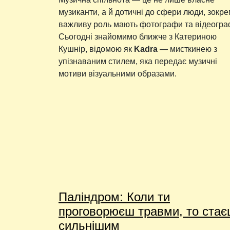
музиканти, а й дотичні до сфери люди, зокр
важливу роль мають фотографи та відеогра
Сьогодні знайомимо ближче з Катериною
Кушнір, відомою як
Kadra
— мисткинею з
упізнаваним стилем, яка передає музичні
мотиви візуальними образами.
Паліндром: Коли ти
проговорюєш травми, то ста
сильнішим