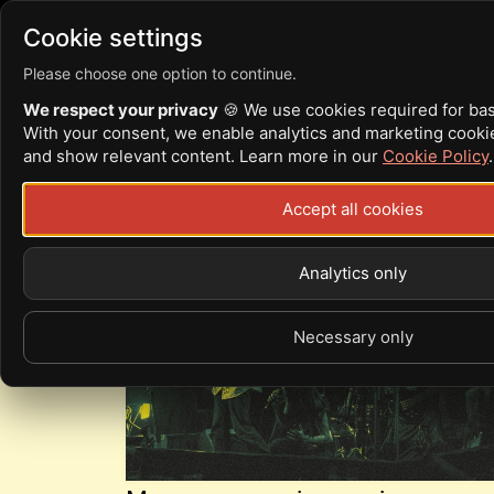
Війна
News
Articles
Cookie settings
Please choose one option to continue.
We respect your privacy
🍪 We use cookies required for basic
With your consent, we enable analytics and marketing cook
ХРИСТИНА ШК
and show relevant content. Learn more in our
Cookie Policy
.
Accept all cookies
Analytics only
Necessary only