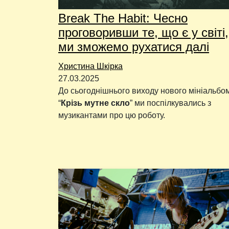
Break The Habit: Чесно
проговоривши те, що є у світі,
ми зможемо рухатися далі
Христина Шкірка
27.03.2025
До сьогоднішнього виходу нового мініальбо
“
Крізь мутне скло
” ми поспілкувались з
музикантами про цю роботу.