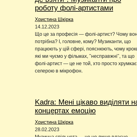
роботу фолі-артистами
Христина Шкірка
14.12.2023
Що це за професія — фолі-артист? Чому во
потрібна? І, головне, кому? Музиканти, що
працюють у цій сфері, пояснюють, чому крок
які ми чуємо у фільмах, "несправжні", та що
фолі-артист — це не той, хто просто хрумкає
селерою в мікрофон.
Kadra: Мені цікаво виділяти н
концертах емоцію
Христина Шкірка
28.02.2023
Музична спільнота — це не лише власне