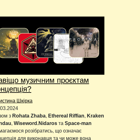
авіщо музичним проєктам
онцепція?
истина Шкірка
.03.2024
зом з
Rohata Zhaba
,
Ethereal Riffian
,
Kraken
ndau
,
Wiseword.Nidaros
та
Space-man
магаємося розібратись, що означає
нцепція для виконавця та чи може вона