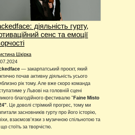
ckedface: діяльність гурту,
отиваційний сенс та емоції
ворчості
истина Шкірка
.07.2024
ckedface
— закарпатський проєкт, який
ктично почав активну діяльність усього
иблизно рік тому. Але вже скоро команда
ступатиме у Львові на головній сцені
ликого благодійного фестивалю "
Faine Misto
24"
. Це доволі стрімкий прогрес, тому ми
зпитали засновників гурту про його історію,
піхи, взаємозв’язки з музичною спільнотою та
 що стоїть за творчістю.