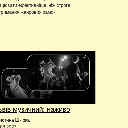
ацювати ефективніше, ніж строге
тримання жанрових рамок.
ьвів музичний: наживо
истина Шкірка
.08.2023