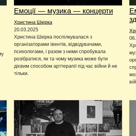
Емоції — музика — концерти
Е
з
Христина Шкірка
20.03.2025
Хр
Христина Шкірка поспілкувалася з
06
організаторами івентів, відвідувачами,
Хр
психологами, і разом з ними спробувала
му
му
розібратися, як та чому музика може бути
ор
дієвим способом арттерапії під час війни й не
сп
тільки.
мо
вій