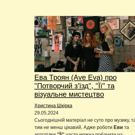
Ева Троян (Ave Eva) про
"Потворчий з’їзд", "Її" та
візуальне мистецтво
Христина Шкірка
29.05.2024
Сьогоднішній матеріал не суто про музику, т
тим не менш цікавий. Адже роботи
Еви
та
артспілки
"Її"
часто можна побачити на