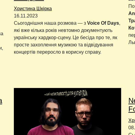
По
Христина Шкірка
An
16.11.2023
Тр
Сьогоднішня наша розмова — з
Voice Of Days
,
Ко
які вже кілька років невтомно документують
на
пе
українську хардкор-сцену. Це бесіда про те, як
Ль
просте захоплення музикою та відвідування
и,
концертів переросло в корисну справу.
а
Ne
F
Хр
08
Сь