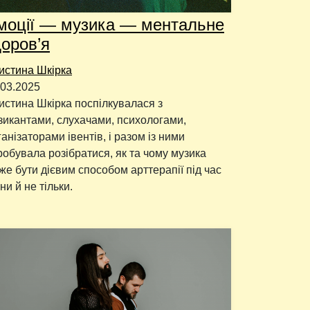
моції — музика — ментальне
доров’я
истина Шкірка
.03.2025
истина Шкірка поспілкувалася з
зикантами, слухачами, психологами,
ганізаторами івентів, і разом із ними
робувала розібратися, як та чому музика
же бути дієвим способом арттерапії під час
ни й не тільки.