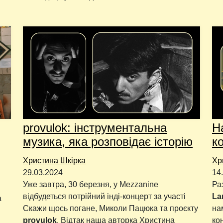
provulok: інструментальна
Н
музика, яка розповідає історію
к
Христина Шкірка
Хр
29.03.2024
14
Уже завтра, 30 березня, у Mezzanine
Ра
відбудеться потрійний інді-концерт за участі
La
а
Скажи щось погане, Миколи Пацюка та проєкту
на
provulok
. Відтак наша авторка Христина
ко