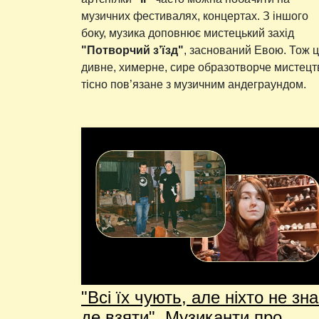
музичних фестивалях, концертах. З іншого
боку, музика доповнює мистецький захід
"Потворчий з’їзд"
, заснований Евою. Тож 
дивне, химерне, сире образотворче мистецт
тісно пов’язане з музичним андеграундом.
"Всі їх чують, але ніхто не зна
де взяти". Музиканти про