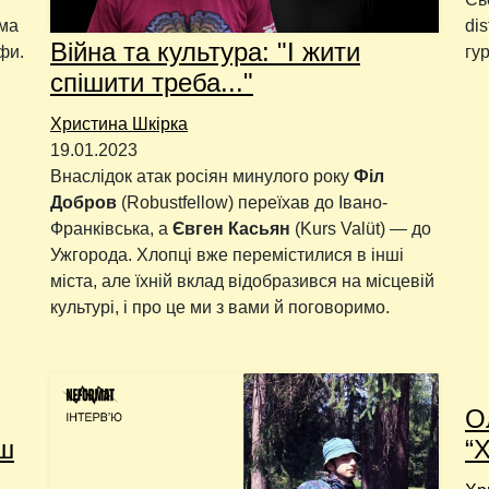
ема
di
Війна та культура: "І жити
фи.
гу
спішити треба..."
Христина Шкірка
19.01.2023
Внаслідок атак росіян минулого року
Філ
Добров
(Robustfellow) переїхав до Івано-
Франківська, а
Євген Касьян
(Kurs Valüt) — до
Ужгорода. Хлопці вже перемістилися в інші
міста, але їхній вклад відобразився на місцевій
культурі, і про це ми з вами й поговоримо.
О
єш
“