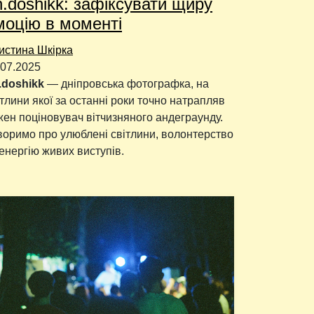
h.doshikk: зафіксувати щиру
моцію в моменті
истина Шкірка
.07.2025
.doshikk
— дніпровська фотографка, на
ітлини якої за останні роки точно натрапляв
жен поціновувач вітчизняного андеграунду.
воримо про улюблені світлини, волонтерство
 енергію живих виступів.