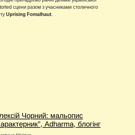
storted сцени разом з учасниками столичного
рту
Uprising Fomalhaut
.
лексій Чорний: мальопис
Характерник”, Adharma, блогінг