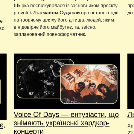
Шкірка поспілкувалася із засновником проєкту
пр
provulok
Льоманом Судакли
про останні події
до
на творчому шляху його дітища, людей, яким
це
він довіряє його майбутнє, та, звісно,
во
запланований повноформатник.
Voice Of Days — ентузіасти, що
Л
знімають українські хардкор-
є,
Хр
концерти
22