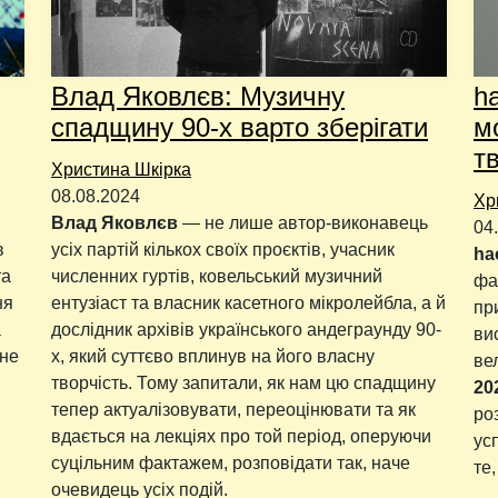
Влад Яковлєв: Музичну
ha
спадщину 90-х варто зберігати
м
т
Христина Шкірка
08.08.2024
Хр
Влад Яковлєв
— не лише автор-виконавець
04
в
усіх партій кількох своїх проєктів, учасник
ha
та
численних гуртів, ковельський музичний
фа
ня
ентузіаст та власник касетного мікролейбла, а й
пр
а
дослідник архівів українського андеграунду 90-
ви
рне
х, який суттєво вплинув на його власну
ве
творчість. Тому запитали, як нам цю спадщину
20
тепер актуалізовувати, переоцінювати та як
ро
вдається на лекціях про той період, оперуючи
ус
суцільним фактажем, розповідати так, наче
те,
очевидець усіх подій.