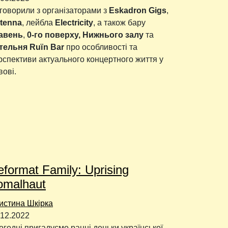
говорили з організаторами з
Eskadron Gigs
,
tenna
, лейбла
Elеctricity
, а також бару
авень
,
0-го поверху, Нижнього залу
та
тельня Ruїn Bar
про особливості та
рспективи актуального концертного життя у
вові.
format Family: Uprising
omalhaut
истина Шкірка
.12.2022
огодні пригадуємо ранні деньки української