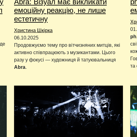
у
Abra: Візуал має викликати
p
л
емоційну реакцію, не лише
е
естетичну
Хр
01
Христина Шкірка
ph
06.10.2025
де
св
Продовжуємо тему про вітчизняних митців, які
ко
активно співпрацюють з музикантами. Цього
Го
разу у фокусі — художниця й татуювальниця
та
Abra
.