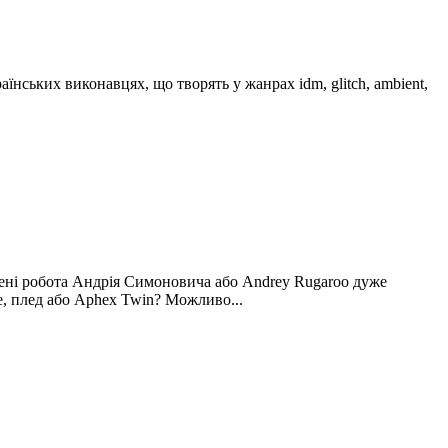
їнських виконавцях, що творять у жанрах idm, glitch, ambient,
, мені робота Андрія Симоновича або Andrey Rugaroo дуже
e, плед або Aphex Twin? Можливо...