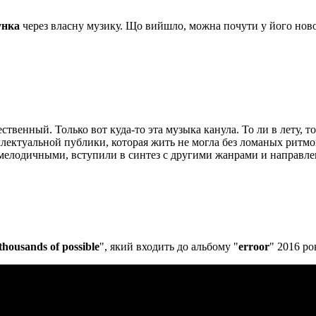
унка
через власну музику. Що вийшло, можна почути у його ново
ственный. Только вот куда-то эта музыка канула. То ли в лету, 
еллектуальной публики, которая жить не могла без ломаных рит
мелодичными, вступили в синтез с другими жанрами и направлен
thousands of possible
", який входить до альбому "
erroor
" 2016 ро