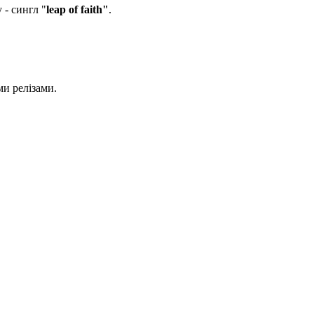
 - сингл "
leap of faith"
.
ми релізами.