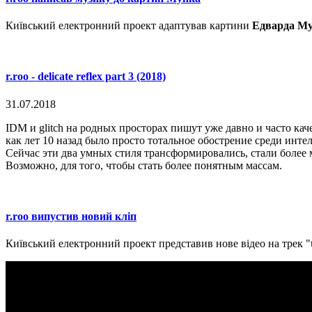
Київський електронний проект адаптував картини
Едварда М
r.roo - delicate reflex part 3 (2018)
31.07.2018
IDM и glitch на родных просторах пишут уже давно и часто каче
как лет 10 назад было просто тотальное обострение среди инт
Сейчас эти два умных стиля трансформировались, стали более 
Возможно, для того, чтобы стать более понятным массам.
r.roo випустив новий кліп
Київський електронний проект представив нове відео на трек "