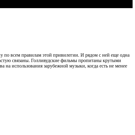
 по всем правилам этой привилегии. И рядом с ней еще одна
зачастую связаны. Голливудские фильмы пропитаны крутыми
ва на использования зарубежной музыки, когда есть не менее