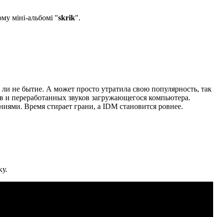
му міні-альбомі "
skrik
".
то ли не бытие. А может просто утратила свою популярность, так
мов и переработанных звуков загружающегося компьютера.
иями. Время стирает грани, а IDM становится ровнее.
ку.