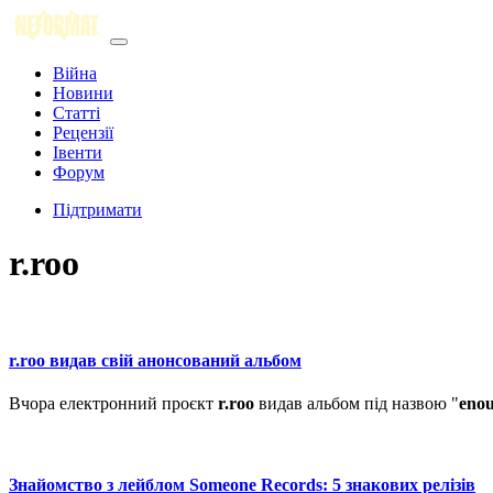
Війна
Новини
Статті
Рецензії
Івенти
Форум
Підтримати
r.roo
r.roo видав свій анонсований альбом
Вчора електронний проєкт
r.roo
видав альбом під назвою "
eno
Знайомство з лейблом Someone Records: 5 знакових релізів