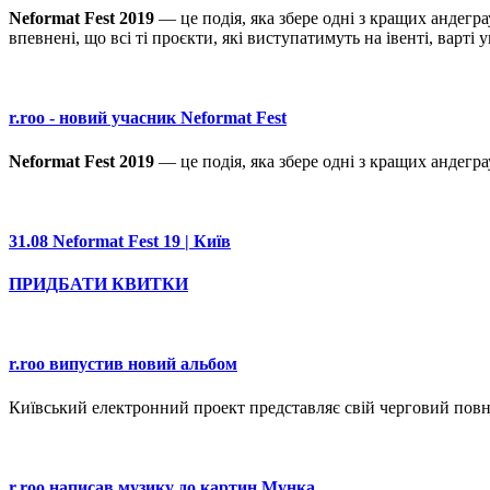
Neformat Fest 2019
— це подія, яка збере одні з кращих андегра
впевнені, що всі ті проєкти, які виступатимуть на івенті, варті 
r.roo - новий учасник ‎Neformat Fest
Neformat Fest 2019
— це подія, яка збере одні з кращих андегр
31.08 Neformat Fest 19 | Київ
ПРИДБАТИ КВИТКИ
r.roo випустив новий альбом
Київський електронний проект представляє свій черговий пов
r.roo написав музику до картин Мунка