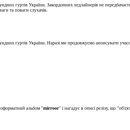
ундних гуртів України. Закордонних хедлайнерів не передбачаєть
уваги та поваги слухачів.
аундних гуртів України. Наразі ми продовжуємо анонсувати учас
ноформатний альбом "
mirroor
" і нагадує в описі релізу, що "об'