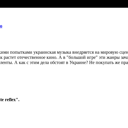
о
ими попытками украинская музыка внедряется на мировую сцену
Так растет отечественное кино. А в "большой игре" эти жанры 
енты. А как с этим дела обстоят в Украине? Не покупать же пра
te reflex".