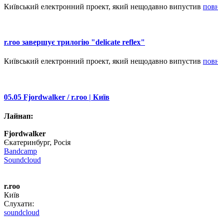
Київський електронний проект, який нещодавно випустив
пов
r.roo завершує трилогію "delicate reflex"
Київський електронний проект, який нещодавно випустив
пов
05.05 Fjordwalker / r.roo | Київ
Лайнап:
Fjordwalker
Єкатеринбург, Росія
Bandcamp
Soundcloud
r.roo
Київ
Слухати:
soundcloud