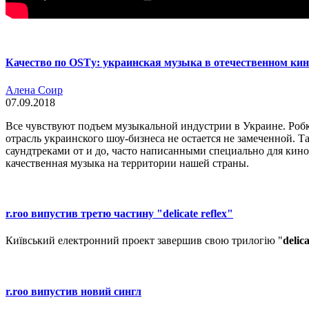
Качество по OSTу: украинская музыка в отечественном кин
Алена Соир
07.09.2018
Все чувствуют подъем музыкальной индустрии в Украине. Робк
отрасль украинского шоу-бизнеса не остается не замеченной. 
саундтреками от и до, часто написанными специально для кинол
качественная музыка на территории нашей страны.
r.roo випустив третю частину "delicate reflex"
Київський електронний проект завершив свою трилогію "
delica
r.roo випустив новий сингл