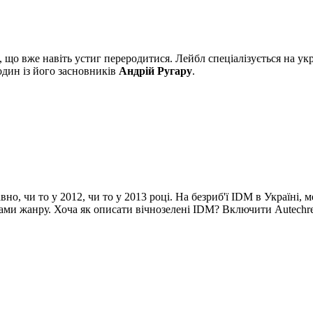
що вже навіть устиг переродитися. Лейбл спеціалізується на укра
один із його засновників
Андрій Ругару
.
авно, чи то у 2012, чи то у 2013 році. На безриб'ї IDM в Україні
онами жанру. Хоча як описати вічнозелені IDM? Включити Autechr