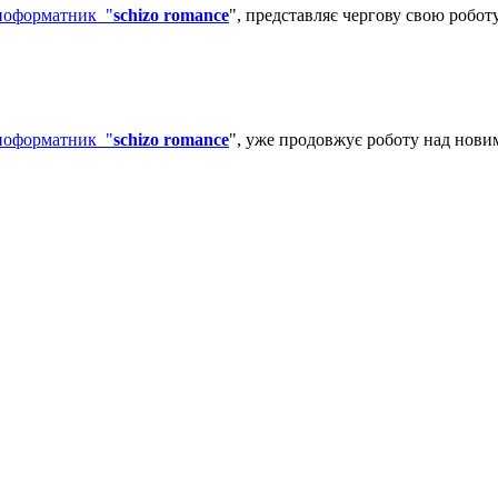
ноформатник "
schizo romance
", представляє чергову свою роботу
ноформатник "
schizo romance
", уже продовжує роботу над нови