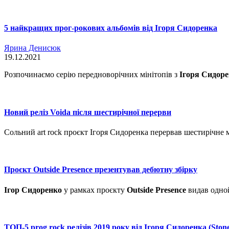
5 найкращих прог-рокових альбомів від Ігоря Сидоренка
Ярина Денисюк
19.12.2021
Розпочинаємо серію передноворічних мінітопів з
Ігоря Сидор
Новий реліз Voida після шестирічної перерви
Сольний art rock проєкт Ігоря Сидоренка перервав шестирічне 
Проєкт Outside Presence презентував дебютну збірку
Ігор Сидоренко
у рамках проєкту
Outside Presence
видав одной
ТОП-5 prog rock релізів 2019 року від Ігоря Сидоренка (Stone