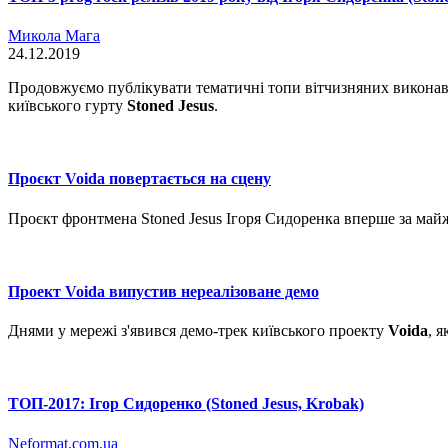
Микола Мага
24.12.2019
Продовжуємо публікувати тематичні топи вітчизняних виконав
київського гурту
Stoned Jesus
.
Проєкт Voida повертається на сцену
Проєкт фронтмена Stoned Jesus Ігоря Сидоренка вперше за майж
Проект Voida випустив нереалізоване демо
Днями у мережі з'явився демо-трек київського проекту
Voida
, 
ТОП-2017: Ігор Сидоренко (Stoned Jesus, Krobak)
Neformat.com.ua