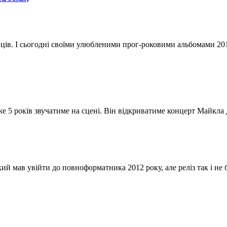
ців. І сьогодні своїми улюбленими прог-роковими альбомами 201
е 5 років звучатиме на сцені. Він відкриватиме концерт Майкла
який мав увійти до повноформатника 2012 року, але реліз так і не