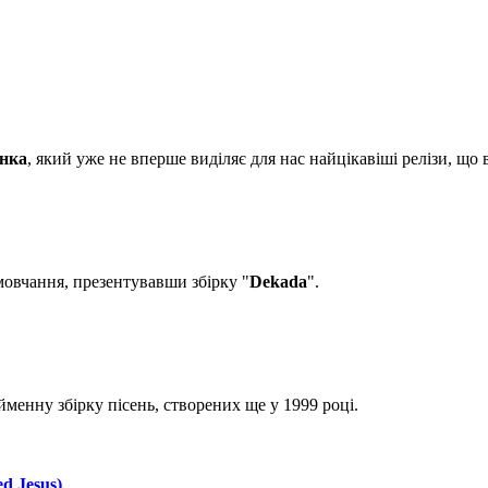
енка
, який уже не вперше виділяє для нас найцікавіші релізи, що
мовчання, презентувавши збірку "
Dekada
".
менну збірку пісень, створених ще у 1999 році.
d Jesus)