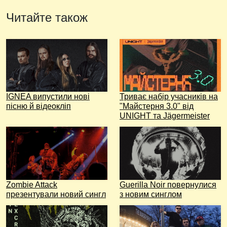
Читайте також
IGNEA випустили нові
Триває набір учасників на
пісню й відеокліп
"Майстерня 3.0" від
UNIGHT та Jägermeister
Zombie Attack
Guerilla Noir повернулися
презентували новий сингл
з новим синглом