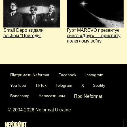
Small Depo видали
Гурт MAREVO презентує
альбом "Пригоди"
сингл «Друг» — присвяту
полеглому воїну
Підтримати Neformat
Facebook
Instagram
YouTube
TikTok
Telegram
X
Spotify
Bandcamp
Написати нам
Про Neformat
© 2004-2026 Neformat Ukraine