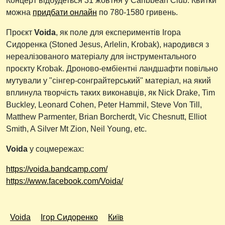
Концерт відбудеться 31 жовтня у Caribbean Club. Квитки
можна
придбати онлайн
по 780-1580 гривень.
Проєкт
Voida
, як поле для експериментів Ігора
Сидоренка (Stoned Jesus, Arlelin, Krobak), народився з
нереалізованого матеріалу для інструментального
проєкту Krobak. Дроново-ембіентні ландшафти повільно
мутували у "сінгер-сонграйтерський" матеріал, на який
вплинула творчість таких виконавців, як Nick Drake, Tim
Buckley, Leonard Cohen, Peter Hammil, Steve Von Till,
Matthew Parmenter, Brian Borcherdt, Vic Chesnutt, Elliot
Smith, A Silver Mt Zion, Neil Young, etc.
Voida
у соцмережах:
https://voida.bandcamp.com/
https://www.facebook.com/Voida/
Voida
Ігор Сидоренко
Київ