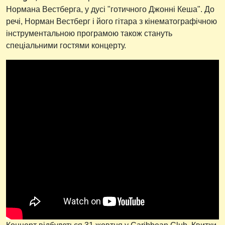
Нормана Вестберга, у дусі "готичного Джонні Кеша". До
речі, Норман Вестберг і його гітара з кінематографічною
інструментальною програмою також стануть
спеціальними гостями концерту.