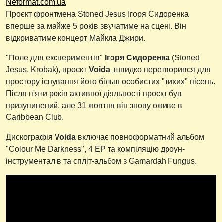
Neformat.com.ua
Проєкт фронтмена Stoned Jesus Ігоря Сидоренка
вперше за майже 5 років звучатиме на сцені. Він
відкриватиме концерт Майкла Джири.
"Поле для експериментів"
Ігоря Сидоренка
(Stoned
Jesus, Krobak), проєкт
Voida
, швидко перетворився для
простору існування його більш особистих "тихих" пісень.
Після п'яти років активної діяльності проєкт був
призупинений, але 31 жовтня він знову оживе в
Caribbean Club.
Дискографія
Voida
включає повноформатний альбом
"Colour Me Darkness", 4 ЕР та компіляцію дроун-
інструменталів та спліт-альбом з Gamardah Fungus.