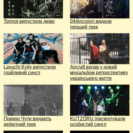
Tornrot випустили демо
044incision видали
перший трек
Layuchi Kvity випустили
Aircraft вклав у новий
грайливий сингл
мініальбом ретроспективу
українського життя
Прикро Чути видають
KUTZÔRU презентували
дебютний трек
особистий сингл