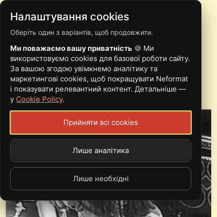
Налаштування cookies
Оберіть один з варіантів, щоб продовжити.
ПРОЄКТ VOIDA
Ми поважаємо вашу приватність
🍪 Ми
ПОВЕРТАЄТЬСЯ НА
використовуємо cookies для базової роботи сайту.
За вашою згодою увімкнемо аналітику та
СЦЕНУ
маркетингові cookies, щоб покращувати Neformat
і показувати релевантний контент. Детальніше —
у
Cookie Policy
.
Прийняти всі cookies
Лише аналітика
Лише необхідні