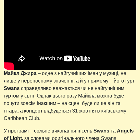
Майкл Джира
– одне з найгучніших імен у музиці, не
лише у переносному значенні, а й у прямому – його гурт
Swans
справедливо вважається чи не найгучнішим
гуртом у світі. Однак цього разу Майкла можна буде
почути зовсім інакшим – на сцені буде лише він та
гітара, а концерт відбудеться 31 жовтня в київському
Caribbean Club.
У програмі – сольне виконання пісень
Swans
та
Angels
of Light,
за словами оригінального члена Swans