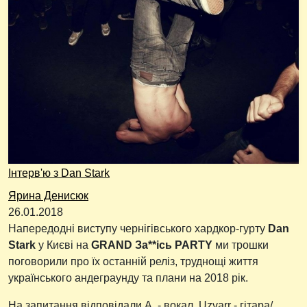
Інтерв'ю з Dan Stark
Ярина Денисюк
26.01.2018
Напередодні виступу чернігівського хардкор-гурту
Dan
Stark
у Києві на
GRAND За**ісь PARTY
ми трошки
поговорили про їх останній реліз, труднощі життя
українського андеграунду та плани на 2018 рік.
На запитання відповідали А. - вокал, Uzvarr - гітара/