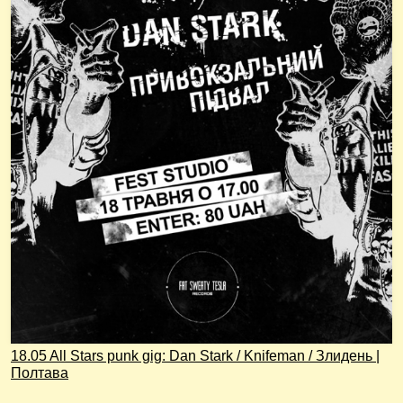
18.05 All Stars punk gig: Dan Stark / Knifeman / Злидень |
Полтава