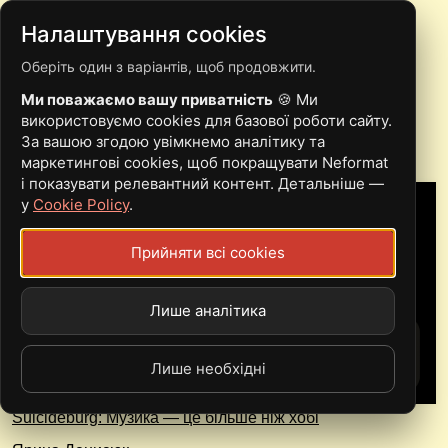
Налаштування cookies
Оберіть один з варіантів, щоб продовжити.
DAN STARK
Ми поважаємо вашу приватність
🍪 Ми
використовуємо cookies для базової роботи сайту.
За вашою згодою увімкнемо аналітику та
маркетингові cookies, щоб покращувати Neformat
і показувати релевантний контент. Детальніше —
у
Cookie Policy
.
Прийняти всі cookies
Лише аналітика
Лише необхідні
Suicideburg: Музика — це більше ніж хобі