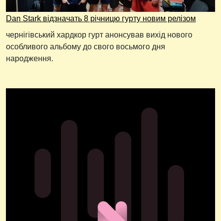
Dan Stark відзначать 8 річницю гурту новим релізом
чернігівський хардкор гурт анонсував вихід нового
особливого альбому до свого восьмого дня
народження.