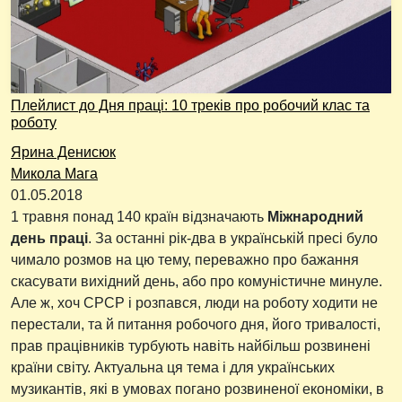
Плейлист до Дня праці: 10 треків про робочий клас та
роботу
Ярина Денисюк
Микола Мага
01.05.2018
1 травня понад 140 країн відзначають
Міжнародний
день праці
. За останні рік-два в українській пресі було
чимало розмов на цю тему, переважно про бажання
скасувати вихідний день, або про комуністичне минуле.
Але ж, хоч СРСР і розпався, люди на роботу ходити не
перестали, та й питання робочого дня, його тривалості,
прав працівників турбують навіть найбільш розвинені
країни світу. Актуальна ця тема і для українських
музикантів, які в умовах погано розвиненої економіки, в