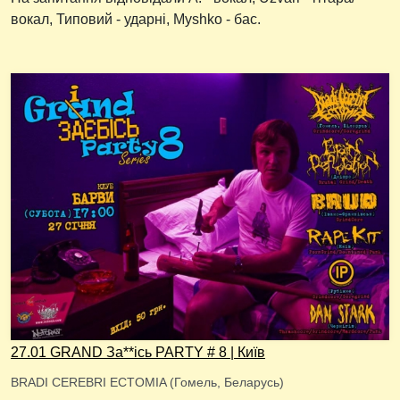
вокал, Типовий - ударні, Myshko - бас.
27.01 GRAND За**ісь PARTY # 8 | Київ
BRADI CEREBRI ECTOMIA (Гомель, Беларусь)