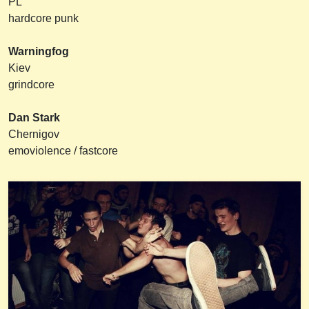
PL
hardcore punk
Warningfog
Kiev
grindcore
Dan Stark
Сhernigov
emoviolence / fastcore