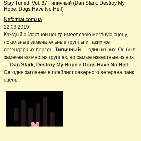
Stay Tuned! Vol. 37 Типичный (Dan Stark, Destroy My
Hope, Dogs Have No Hell)
Neformat.com.ua
22.03.2019
Каждый областной центр имеет свою местную сцену,
локальные замечательные группы и таких же
легендарных персон.
Типичный
— один из них. Он был
замечен во многих группах, но самые известные из них
—
Dan Stark
,
Destroy My Hope
и
Dogs Have No Hell
.
Сегодня заглянем в плейлист северного ветерана панк
сцены.