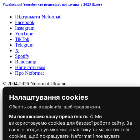
Український Youtube: хто розповідає про музику у 2023 (Блог)
Підтримати Neformat
Facebook
Instagram
YouTube
TikTok
Telegram
X
Spotify
Bandcamp
Написати нам
Про Neformat
© 2004-2026 Neformat Ukraine
Налаштування cookies
Оберіть один з варіантів, щоб продовжити.
Ми поважаємо вашу приватність
🍪 Ми
використовуємо cookies для базової роботи сайту. За
вашою згодою увімкнемо аналітику та маркетингові
cookies, щоб покращувати Neformat і показувати