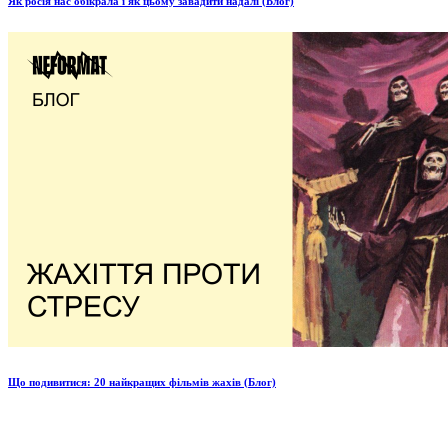
Як росія нас обікрала і як цьому завадити надалі (Блог)
Що подивитися: 20 найкращих фільмів жахів (Блог)