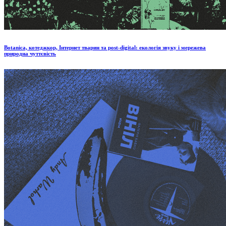
Botanica, котеджкор, Інтернет тварин та post-digital: екологія звуку і мережева
природна чуттєвість