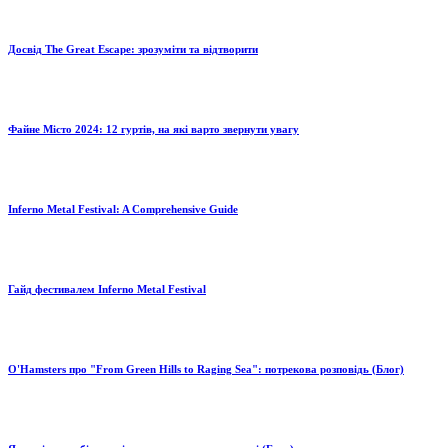
Досвід The Great Escape: зрозуміти та відтворити
Файне Місто 2024: 12 гуртів, на які варто звернути увагу
Inferno Metal Festival: A Comprehensive Guide
Гайд фестивалем Inferno Metal Festival
O'Hamsters про "From Green Hills to Raging Sea": потрекова розповідь (Блог)