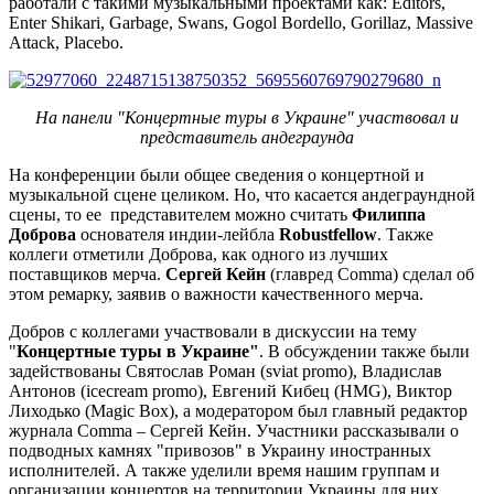
работали с такими музыкальными проектами как: Editors,
Enter Shikari, Garbage, Swans, Gogol Bordello, Gorillaz, Massive
Attack, Placebo.
На панели "Концертные туры в Украине" участвовал и
представитель андеграунда
На конференции были общее сведения о концертной и
музыкальной сцене целиком. Но, что касается андеграундной
сцены, то ее представителем можно считать
Филиппа
Доброва
основателя индии-лейбла
Robustfellow
. Также
коллеги отметили Доброва, как одного из лучших
поставщиков мерча.
Сергей Кейн
(главред Comma) сделал об
этом ремарку, заявив о важности качественного мерча.
Добров с коллегами участвовали в дискуссии на тему
"
Концертные туры в Украине"
. В обсуждении также были
задействованы Святослав Роман (sviat promo), Владислав
Антонов (icecream promo), Евгений Кибец (НМG), Виктор
Лиходько (Magic Box), а модератором был главный редактор
журнала Comma – Сергей Кейн. Участники рассказывали о
подводных камнях "привозов" в Украину иностранных
исполнителей. А также уделили время нашим группам и
организации концертов на территории Украины для них.