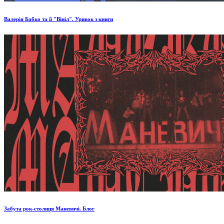
Валерія Бабко та її "Вініл". Уривок з книги
Забута рок-столиця Маневичі. Блог