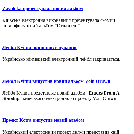
Zavoloka презентувала новий альбом
Київська електронна виконавиця презентувала сьомий
повноформатний альбом "
Ornament
".
Лейбл Kvitnu припинив існування
Українсько-ніймецький електронний лейбл закривається.
Лейбл Kvitnu випустив новий альбом Voin Oruwu
Лейбл Kvitnu представляє новий альбом "
Etudes From A
Starship
" київського електронного проекту Voin Oruwu.
Проект Kotra випустив новий альбом
Український електронний проект днями представив свій