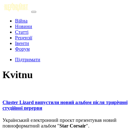
Війна
Новини
Статті
Рецензії
Івенти
Форум
Підтримати
Kvitnu
Cluster Lizard випустили новий альбом після трирічної
студійної перерви
Український електронний проєкт презентував новий
повноформатний альбом "
Star Corsair
".