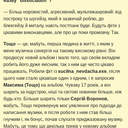
назву "dissociation"?
— Більш норовистий, агресивний, мультижанровий: від
построку та шугейзу, який я зазвичай роблю, до
блекгейзу й металу, навіть постпанк буде. Будуть фіти з
цікавими виконавцями, але про це поки промовчу. Так.
Тощо
— це, мабуть, перша людина в житті, з яким у
мене музична синергія на такому високому рівні. Він
продюсує новий альбом і мало того, що своїм вкладом
робить його дуже якісним, так з ним ще чисто цікаво
працювать. Робили фіт із
sucilna_nevdacha.exe
, після
цього нам стало цікавіше один з одним, і я запросив
Максима (Тощо)
на альбом. Чуваку 17 років, а він
шарить за індустрію, ніші та світові новинки більше, ніж
будь-хто. Більше шарить тільки
Сергій Воронов,
мабуть. Тощо перевернув моє уявлення про підходи до
написання музики, я після роботи з ним став більш
гнучким і, як бонус, почав слухати приджазовану музику.
Мабуть, це тому, що декілька треків у новому альбомі