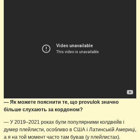
— Як можете пояснити те, що provulok значно
більше слухають за кордоном?
— У 2019–2021 роках були популярними колдвейв і
думер плейлисти, особливо в США і Латинській Америці,
а я на той момент часто там бував (у плейлистах).