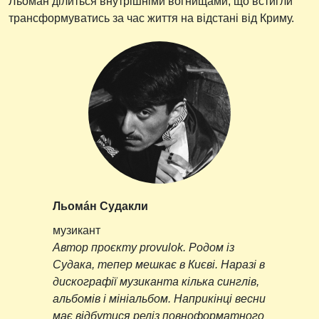
Льоман ділиться внутрішніми вогнищами, що встигли
трансформуватись за час життя на відстані від Криму.
Льомáн Судакли
музикант
Автор проєкту provulok. Родом із
Судака, тепер мешкає в Києві. Наразі в
дискографії музиканта кілька синглів,
альбомів і мініальбом. Наприкінці весни
має відбутися реліз повноформатного