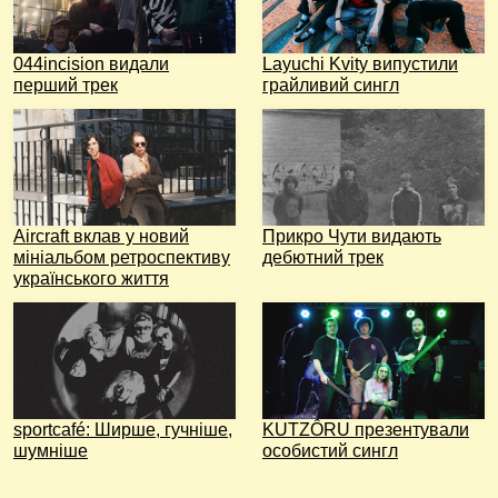
044incision видали
Layuchi Kvity випустили
перший трек
грайливий сингл
Aircraft вклав у новий
Прикро Чути видають
мініальбом ретроспективу
дебютний трек
українського життя
sportcafé: Ширше, гучніше,
KUTZÔRU презентували
шумніше
особистий сингл