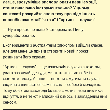
легше, зрозуміліше висловлювати певні емоції,
стани виключно інструментально? У цьому
контексті розкрийте свою тезу про відмінність
способів взаємодії "я та я" і "артист — слухач".
— Ну я просто не вмію їх створювати. Пишу
суперабстрактно.
Експерименти з абстрактним хіп-хопом вийшли класні,
але для мене це привід створити новий проєкт і
розвивати його окремо.
"Артист — слухач" — це взаємодія слухача з текстом,
увага зазвичай іде туди, ми ототожнюємо себе із
сюжетом тексту. А інше — це коли є музика та слухач,
людина залишається сам на сам із собою й мелодією.
Тому обʼєктом взаємодії більше є мотив, який викликає
відчуття, а не текст, написаний кимось із закладеним ним
сенсом.