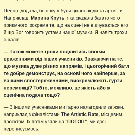
Певно, додала, бо в журі були цікаві люди та артисти.
Наприклад,
Марина Круть
, яка сказала багато чого
приємного, зокрема те, що на сцені не відчувається его
й що Бог говорить устами нашої музики. Я навіть трохи
ошалів.
— Також можете трохи поділитись своїми
враженнями від інших учасників. Зважаючи на те,
що музика дуже різних напрямів, і цьогорічний батл
те добре демонструє, на основі чого найперше, за
вашими спостереженнями, виокремлюють гурти-
переможці? Тобто, можливо, це якість або ж
сценічна подача тощо?
— З іншими учасниками ми гарно налагодили зв'язки,
наприклад з фіналістами
The Artistic Rats
, місцевим
проєктом. Їх потім узяли на "
ПОТОП"
, ми досі
переписуємось.