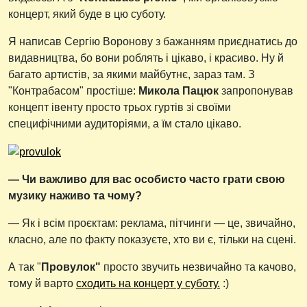
концерт, який буде в цю суботу.
Я написав Сергію Воронову з бажанням приєднатись до
видавництва, бо вони роблять і цікаво, і красиво. Ну й
багато артистів, за якими майбутнє, зараз там. З
"Контрабасом" простіше:
Микола Пацюк
запропонував
концепт івенту просто трьох гуртів зі своїми
специфічними аудиторіями, а їм стало цікаво.
— Чи важливо для вас особисто часто грати свою
музику наживо та чому?
— Як і всім проєктам: реклама, пітчинги — це, звичайно,
класно, але по факту показуєте, хто ви є, тільки на сцені.
А так "
Провулок"
просто звучить незвичайно та качово,
тому й варто
сходить на концерт у суботу.
:)