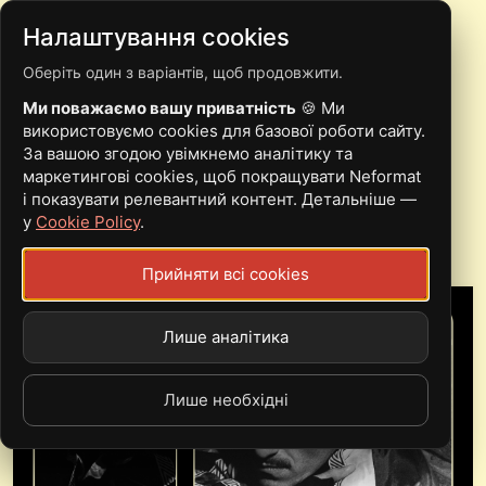
Налаштування cookies
Оберіть один з варіантів, щоб продовжити.
PROVULOK:
Ми поважаємо вашу приватність
🍪 Ми
ІНСТРУМЕНТАЛЬНА
використовуємо cookies для базової роботи сайту.
За вашою згодою увімкнемо аналітику та
МУЗИКА, ЯКА
маркетингові cookies, щоб покращувати Neformat
і показувати релевантний контент. Детальніше —
РОЗПОВІДАЄ ІСТОРІЮ
у
Cookie Policy
.
Прийняти всі cookies
Лише аналітика
Лише необхідні