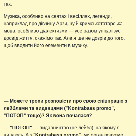
так.
Музика, особливо на святах і весіллях, легенди,
наприклад про дівчину Арзи, ну й кримськотатарська
мова, особливо діалектизми — усе разом унікалізує
досвід життя, скажімо так. Але я ще не дозрів до того,
щоб вводити його елементи в музику.
— Можете трохи розповісти про свою співпрацю з
лейблами та видавцями ("Kontrabass promo",
"ПОТОП" тощо)? Як вона почалася?
—
"ПОТОП"
— видавництво (не лейбл), на якому я
видаюсь. А з "
Kontrabass promo"
, ми організовуємо