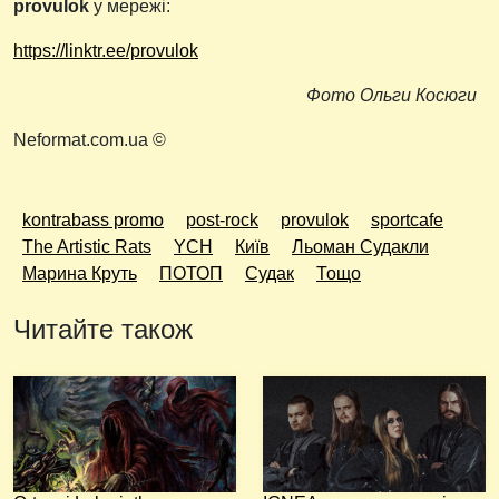
provulok
у мережі:
https://linktr.ee/provulok
Фото Ольги Косюги
Neformat.com.ua ©
kontrabass promo
post-rock
provulok
sportcafe
The Artistic Rats
YCH
Київ
Льоман Судакли
Марина Круть
ПОТОП
Судак
Тощо
Читайте також