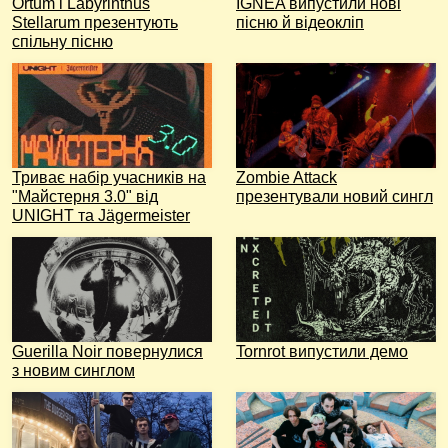
Ortum і Labyrinthus
IGNEA випустили нові
Stellarum презентують
пісню й відеокліп
спільну пісню
Триває набір учасників на
Zombie Attack
"Майстерня 3.0" від
презентували новий сингл
UNIGHT та Jägermeister
Guerilla Noir повернулися
Tornrot випустили демо
з новим синглом