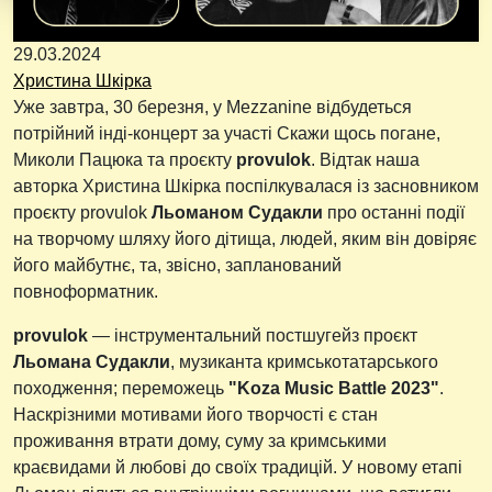
29.03.2024
Христина Шкірка
Уже завтра, 30 березня, у Mezzanine відбудеться
потрійний інді-концерт за участі Скажи щось погане,
Миколи Пацюка та проєкту
provulok
. Відтак наша
авторка Христина Шкірка поспілкувалася із засновником
проєкту provulok
Льоманом Судакли
про останні події
на творчому шляху його дітища, людей, яким він довіряє
його майбутнє, та, звісно, запланований
повноформатник.
provulok
— інструментальний постшугейз проєкт
Льомана Судакли
, музиканта кримськотатарського
походження; переможець
"Koza Music Battle 2023"
.
Наскрізними мотивами його творчості є стан
проживання втрати дому, суму за кримськими
краєвидами й любові до своїх традицій. У новому етапі