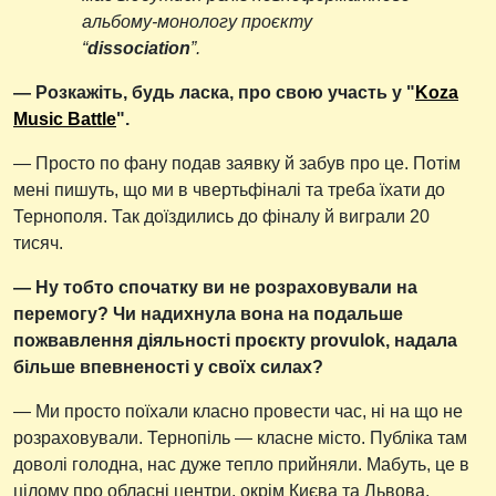
альбому-монологу проєкту
“
dissociation
”.
— Розкажіть, будь ласка, про свою участь у "
Koza
Music Battle
".
— Просто по фану подав заявку й забув про це. Потім
мені пишуть, що ми в чвертьфіналі та треба їхати до
Тернополя. Так доїздились до фіналу й виграли 20
тисяч.
— Ну тобто спочатку ви не розраховували на
перемогу? Чи надихнула вона на подальше
пожвавлення діяльності проєкту provulok, надала
більше впевненості у своїх силах?
— Ми просто поїхали класно провести час, ні на що не
розраховували. Тернопіль — класне місто. Публіка там
доволі голодна, нас дуже тепло прийняли. Мабуть, це в
цілому про обласні центри, окрім Києва та Львова.