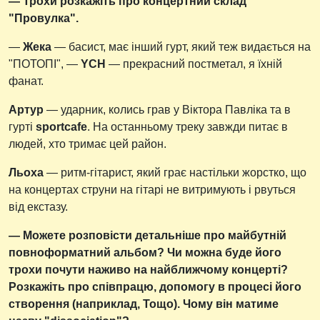
— Трохи розкажіть про концертний склад
"Провулка".
—
Жека
— басист, має інший гурт, який теж видається на
"ПОТОПІ", —
YCH
— прекрасний постметал, я їхній
фанат.
Артур
— ударник, колись грав у Віктора Павліка та в
гурті
sportcafe
. На останньому треку завжди питає в
людей, хто тримає цей район.
Льоха
— ритм-гітарист, який грає настільки жорстко, що
на концертах струни на гітарі не витримують і рвуться
від екстазу.
— Можете розповісти детальніше про майбутній
повноформатний альбом? Чи можна буде його
трохи почути наживо на найближчому концерті?
Розкажіть про співпрацю, допомогу в процесі його
створення (наприклад, Тощо). Чому він матиме