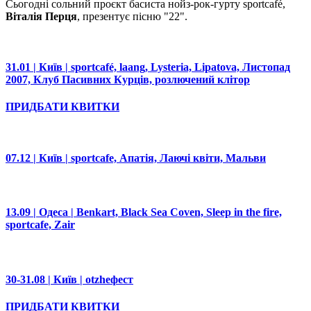
Сьогодні сольний проєкт басиста нойз-рок-гурту sportcafé,
Віталія Перця
, презентує пісню "22".
31.01 | Київ | sportcafé, laang, Lysteria, Lipatova, Листопад
2007, Клуб Пасивних Курців, розлючений клітор
ПРИДБАТИ КВИТКИ
07.12 | Київ | sportcafe, Апатія, Лаючі квіти, Мальви
13.09 | Одеса | Benkart, Black Sea Coven, Sleep in the fire,
sportcafe, Zair
30-31.08 | Київ | otzheфест
ПРИДБАТИ КВИТКИ