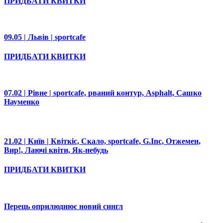
ПРИДБАТИ КВИТКИ
09.05 | Львів | sportcafe
ПРИДБАТИ КВИТКИ
07.02 | Рівне | sportcafe, рваний контур, Asphalt, Сашко
Науменко
21.02 | Київ | Квіткіс, Скало, sportcafe, G.Inc, Отжемен,
Вир!, Лаючі квіти, Як-небудь
ПРИДБАТИ КВИТКИ
Перець оприлюднює новий сингл