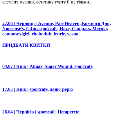
елемент музики, естетику гурту й не тільки.
27.06 | Чернівці | Avenue, Pale Heaven, Кожного Дня,
Nonsense’s, G.Inc, sportcafe, Haze, Compass, Merula,
composexigirl, rhobodub, fenrir, yasna
ПРИДБАТИ КВИТКИ
04.07 | Київ | Almaz, Sugar Wound, sportcafe
17.05 | Київ | sportcafe, даніо-реріо
26.04 | Чернігів | sportcafe, Hempcrete