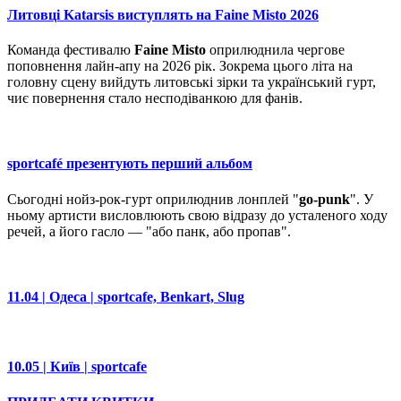
Литовці Katarsis виступлять на Faine Misto 2026
Команда фестивалю
Faine Misto
оприлюднила чергове
поповнення лайн-апу на 2026 рік. Зокрема цього літа на
головну сцену вийдуть литовські зірки та український гурт,
чиє повернення стало несподіванкою для фанів.
sportcafé презентують перший альбом
Сьогодні нойз-рок-гурт оприлюднив лонплей "
go-punk
". У
ньому артисти висловлюють свою відразу до усталеного ходу
речей, а його гасло — "або панк, або пропав".
11.04 | Одеса | sportcafe, Benkart, Slug
10.05 | Київ | sportcafe