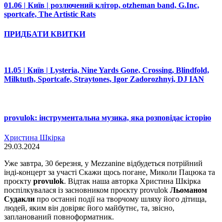
01.06 | Київ | розлючений клітор, otzheman band, G.Inc,
sportcafe, The Artistic Rats
ПРИДБАТИ КВИТКИ
11.05 | Київ | Lysteria, Nine Yards Gone, Crossing, Blindfold,
Milktuth, Sportcafe, Straytones, Igor Zadorozhnyi, DJ IAN
provulok: інструментальна музика, яка розповідає історію
Христина Шкірка
29.03.2024
Уже завтра, 30 березня, у Mezzanine відбудеться потрійний
інді-концерт за участі Скажи щось погане, Миколи Пацюка та
проєкту
provulok
. Відтак наша авторка Христина Шкірка
поспілкувалася із засновником проєкту provulok
Льоманом
Судакли
про останні події на творчому шляху його дітища,
людей, яким він довіряє його майбутнє, та, звісно,
запланований повноформатник.