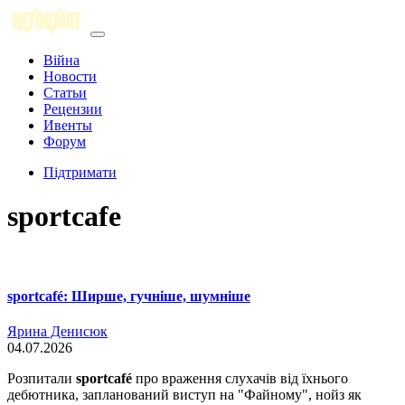
Війна
Новости
Статьи
Рецензии
Ивенты
Форум
Підтримати
sportcafe
sportcafé: Ширше, гучніше, шумніше
Ярина Денисюк
04.07.2026
Розпитали
sportcafé
про враження слухачів від їхнього
дебютника, запланований виступ на "Файному", нойз як