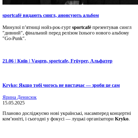
sportcafé видають сингл, анонсують альбом
Минулої пʼятниці нойз-рок-гурт
sportcafé
презентував сингл
"дивний", фінальний перед релізом їхнього нового альбому
"Go-Punk".
21.06 | Київ | Vasgen, sportcafe, Früyper, Альфатер
Kryko: Якщо тобі чогось не вистачає — зроби це сам
Ярина Денисюк
15.05.2025
Планово досліджуємо нові українські, насамперед концертні
ком’юніті, і сьогодні у фокусі — луцькі організатори
Kryko
.