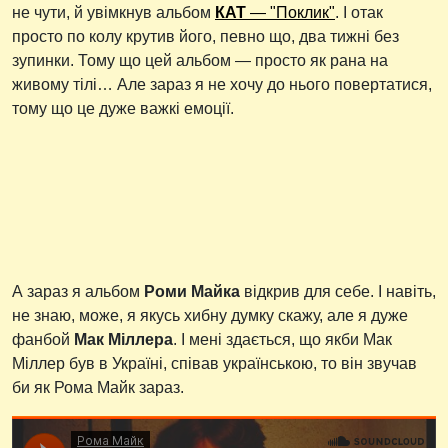
не чути, й увімкнув альбом
КАТ
— "Поклик"
. І отак
просто по колу крутив його, певно що, два тижні без
зупинки. Тому що цей альбом — просто як рана на
живому тілі… Але зараз я не хочу до нього повертатися,
тому що це дуже важкі емоції.
А зараз я альбом
Роми Майка
відкрив для себе. І навіть,
не знаю, може, я якусь хибну думку скажу, але я дуже
фанбой
Мак Міллера
. І мені здається, що якби Мак
Міллер був в Україні, співав українською, то він звучав
би як Рома Майк зараз.