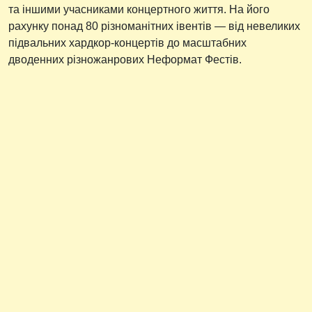
та іншими учасниками концертного життя. На його
рахунку понад 80 різноманітних івентів — від невеликих
підвальних хардкор-концертів до масштабних
дводенних різножанрових Неформат Фестів.