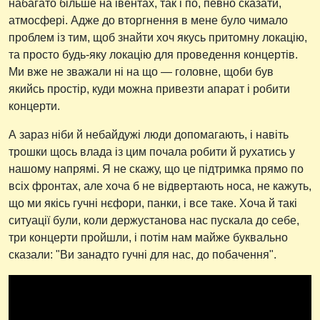
набагато більше на івентах, так і по, певно сказати,
атмосфері. Адже до вторгнення в мене було чимало
проблем із тим, щоб знайти хоч якусь притомну локацію,
та просто будь-яку локацію для проведення концертів.
Ми вже не зважали ні на що — головне, щоби був
якийсь простір, куди можна привезти апарат і робити
концерти.
А зараз ніби й небайдужі люди допомагають, і навіть
трошки щось влада із цим почала робити й рухатись у
нашому напрямі. Я не скажу, що це підтримка прямо по
всіх фронтах, але хоча б не відвертають носа, не кажуть,
що ми якісь гучні нєфори, панки, і все таке. Хоча й такі
ситуації були, коли держустанова нас пускала до себе,
три концерти пройшли, і потім нам майже буквально
сказали: "Ви занадто гучні для нас, до побачення".