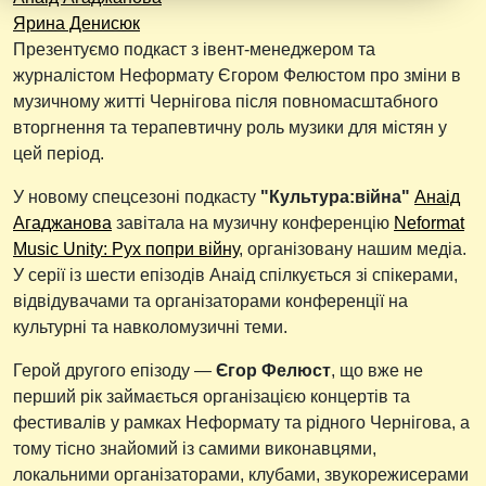
Ярина Денисюк
Презентуємо подкаст з івент-менеджером та
журналістом Неформату Єгором Фелюстом про зміни в
музичному житті Чернігова після повномасштабного
вторгнення та терапевтичну роль музики для містян у
цей період.
У новому спецсезоні подкасту
"Культура:війна"
Анаід
Агаджанова
завітала на музичну конференцію
Neformat
Music Unity: Рух попри війну
, організовану нашим медіа.
У серії із шести епізодів Анаід спілкується зі спікерами,
відвідувачами та організаторами конференції на
культурні та навколомузичні теми.
Герой другого епізоду —
Єгор Фелюст
, що вже не
перший рік займається організацією концертів та
фестивалів у рамках Неформату та рідного Чернігова, а
тому тісно знайомий із самими виконавцями,
локальними організаторами, клубами, звукорежисерами