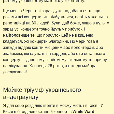
різному українському матеріалу й контенту.
Ще мені в Чернігові зараз дуже подобається те, що
роками всі концерти, які відбувалися, навіть маленькі в
репетиційці на 30 людей, були, дай боже, якщо в нуль. А
зараз усі концерти точно йдуть у прибуток, і
найголовніше те, що прибуток цей не в кишеню
кладеться. Усі концерти благодійні, і із Чернігова я
завжди віддаю кошти місцевим або волонтерам, або
знайомим, які служать на кордоні, або от з останнього
концерту — давньому знайомому шкільному товаришу
на лікування. Хлопець, 26 років, а вже до майора
дослужився!
Майже тріумф українського
андеграунду
Я для себе розділяю івенти в моєму місті, і в Києві. У
Києві я б виділив останній концерт з
White Ward
.