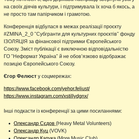
на своїх діячів культури, і підтримувала їх хоча б якось, а
не просто там папірчиком і грамотою.
Конференція відбулася в межах реалізації проєкту
#ZMINA_2_0 "Субгранти для культурних проєктів" фонду
ІЗОЛЯЦІЯ за фінансової підтримки Європейського
Союзу. Зміст публікації є виключною відповідальністю
ГО "Неформат Україна" й не обов’язково відображає
позицію Європейського Союзу.
Єгор Фелюст
у соцмережах:
https://www.facebook.com/yehor.feliust/
https://www.instagram.com/xstillydgnx/
Інші подкасти із конференції за цими посиланнями:
Олександр Сєдов
(Heavy Metal Volunteers)
Олександр Куц
(VOVK)
Олександр Капука
(More Music Club)