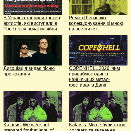
В Україні створили трекер
Роман Шевченко:
артистів, які виступали в
колекціонування зі мною
Росії після початку війни
на все життя
Дисоціація видає пісню
COPENHELL 2026: чим
про кохання
приваблює один з
найбільших метал-
фестивалів Данії
Katarsis: We were not
Katarsis: Ми не були готові
prepared for that level of
до уваги та визнання