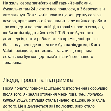
На жаль, серед загиблих є мій гарний знайомий,
буквально там 24 лютого все почалося, а 3 березня він
уже загинув. Тож я хотів почати цю концертну серію з
вечора, присвяченого його пам'яті, але вийшло зробити
три концерти на репетиційці, а гроші я просто складав,
щоби потім віддати його сім'ї. Тобто це була така
демоверсія, потім робили вже в приміщенні трошки
більшому івент, де перед цим був
паліндром
, і
Kurs
Valut
приїздили, але можна сказати, що першим
локальним був концерт пам'яті загиблого нашого
товариша.
Люди, гроші та підтримка
Після початку повномасштабного вторгнення і особливо
після того, як зняли оточення Чернігова (
ред. початок
квітня 2022
), ситуація стала значно кращою, аніж була
до того. Це відчувається як і по людях, яких стало