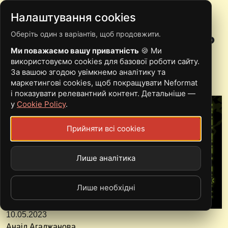
Налаштування cookies
Оберіть один з варіантів, щоб продовжити.
КУЛЬТУРА:ВІЙНА. ЄГОР
Ми поважаємо вашу приватність
🍪 Ми
ФЕЛЮСТ (NEFORMAT)
використовуємо cookies для базової роботи сайту.
За вашою згодою увімкнемо аналітику та
маркетингові cookies, щоб покращувати Neformat
і показувати релевантний контент. Детальніше —
у
Cookie Policy
.
Прийняти всі cookies
Лише аналітика
Лише необхідні
10.05.2023
Анаід Агаджанова