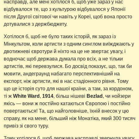
насправді, але мені хотілося б, щоб уже зараз у нас
відбувалося те, що з культурою відбувалося у Японії
після Другої світової чи навіть у Кореї, щоб вона просто
дотувалися з держбюджету.
Хотілося б, щоб не було таких історій, як зараз із
Мінкультом, коли артисти з одним синглом виїжджають у
двотижневі євротури й ніхто на це не звертає увагу, і
водночас щоб держава думала про всіх, а не тільки
артистів, які перевзулися. Бо досвід показує, що, так би
мовити, андеграунд набагато перспективніший на
експорт, ніж артисти, які в нас стадіонного рівня. Тому
що це історія суто для нашої країни, а там, за кордоном,
ті ж
White Ward
,
1914
, більш нішеві
Bezlad
, чи нойзери
якісь — вони ж постійно катаються Європою і постійно
повертаються! Та, що найголовніше, їхній внесок у цю
справу, як на мене, більший ніж Монатіка, який 300 тисяч
привіз зі свого туру.
Тому хотілося б, щоб держава насправді звернула увагу