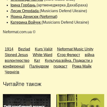
Ірина Горбань
(артменеджерка ДахаБраха)
Лесик Omodada
(Musicians Defend Ukraine)
Ярина Денисюк (Neformat)
Катерина Войчук
(Musicians Defend Ukraine)
Neformat.com.ua ©
1914
Bezlad
Kurs Valüt
Neformat Music Unity
Stoned Jesus
White Ward
Єгор Фелюст
війна
волонтерство
Кат
Культура:війна. Подкасти з
конференції
Паліндром
подкаст
Рома Майк
Чернігів
Читайте також