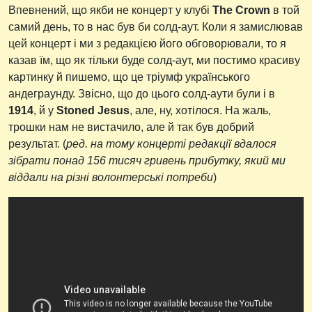
Впевнений, що якби не концерт у клубі
The Crown
в той
самий день, то в нас був би солд-аут. Коли я замислював
цей концерт і ми з редакцією його обговорювали, то я
казав їм, що як тільки буде солд-аут, ми постимо красиву
картинку й пишемо, що це тріумф українського
андеграунду. Звісно, що до цього солд-аути були і в
1914
, й у
Stoned Jesus
, але, ну, хотілося. На жаль,
трошки нам не вистачило, але й так був добрий
результат. (
ред. на тому концерті редакції вдалося
зібрати понад 156 тисяч гривень прибутку, який ми
віддали на різні волонтерські потреби
)