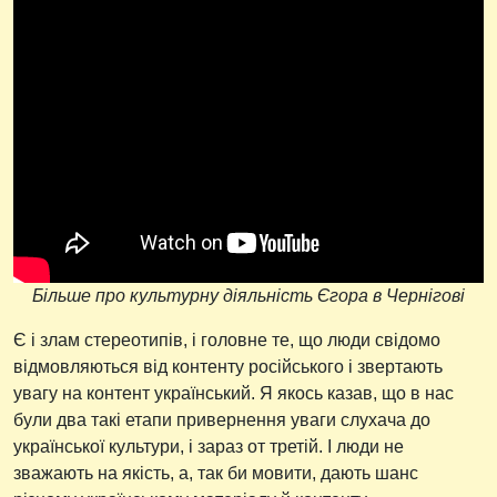
Більше про культурну діяльність Єгора в Чернігові
Є і злам стереотипів, і головне те, що люди свідомо
відмовляються від контенту російського і звертають
увагу на контент український. Я якось казав, що в нас
були два такі етапи привернення уваги слухача до
української культури, і зараз от третій. І люди не
зважають на якість, а, так би мовити, дають шанс