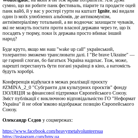
сумно, що ви робите панк фестиваль, піарите та продаєте оцей
панк вайб, й у вас у ростері гурти на кшталт
Ignite
, які видали
один із моїх улюблених альбомів, де антикомунізм,
антиімперіалізму тотальний, а ви водночас захищаєте чуваків,
які не можуть постати проти власної держави через те, що їх
посадять у тюрму, поки їх держава просто вбиває інший
народ?
Буде круто, якщо ми наш "wake up call" український,
толерантно зможемо транслювати далі. І "Be brave Ukraine" —
це гарний слоган, бо багатьох Україна надихає. Тож, може,
нарешті перестануть бути погані українці в кіно, а натомість
будуть хоробрі.
Конференція відбулася в межах реалізації проєкту
#ZMINA_2_0 "Субгранти для культурних проєктів" фонду
ІЗОЛЯЦІЯ за фінансової підтримки Європейського Союзу.
Зміст публікації є виключною відповідальністю ГО "Неформат
Україна" й не обов’язково відображає позицію Європейського
Союзу.
Олександр Сєдов
у соцмережах:
https://www.facebook.com/heavymetalvolunteersua
https://instagram.com/hmv.ua