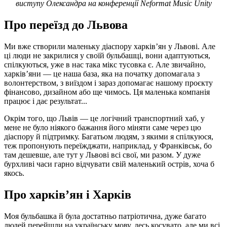
виступу Олександра на конференції Neformat Music Unity
Про переїзд до Львова
Ми вже створили маленьку діаспору харків’ян у Львові. Але
ці люди не закрилися у своїй бульбашці, вони адаптуються,
спілкуються, уже в нас така мікс тусовка є. Але звичайно,
харків’яни — це наша база, яка на початку допомагала з
волонтерством, з виїздом і зараз допомагає нашому проєкту
фінансово, дизайном або ще чимось. Ця маленька компанія
працює і дає результат...
Окрім того, що Львів — це логічний транспортний хаб, у
мене не було ніякого бажання його міняти саме через цю
діаспору й підтримку. Багатьом людям, з якими я спілкуюся,
теж пропонують переїжджати, наприклад, у Франківськ, бо
там дешевше, але тут у Львові всі свої, ми разом. У дуже
бурхливі часи гарно відчувати свій маленький острів, хоча б
якось.
Про харків’ян і Харків
Моя бульбашка й була достатньо патріотична, дуже багато
людей перейшли на українську мову, десь косувато, але ми всі