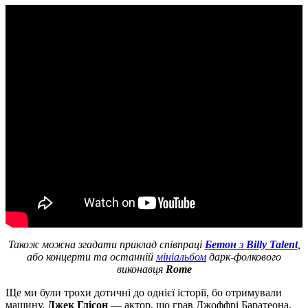
Також можна згадати приклад співпраці
Бетон
з
Billy Talent
,
або концерти та останній
мініальбом
дарк-фолкового
виконавця
Rome
Ще ми були трохи дотичні до однієї історії, бо отримували
машину.
Джек Глісон
— актор, що грав Джоффрі Баратеона,