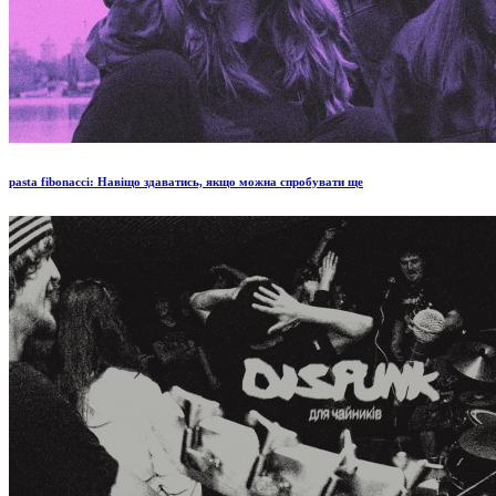
pasta fibonacci: Навіщо здаватись, якщо можна спробувати ще