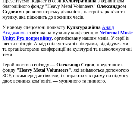
Презентуємо подкаст із серії
Культура:війна
з керівником
благодійного фонду "Heavy Metal Volunteers"
Олександром
Сєдовим
про волонтерську діяльність, настрої харків’ян та
музику, яка підходить до воєнних часів.
У новому спецсезоні подкасту
Культура:війна
Анаід
Агаджанова
завітала на музичну конференцію
Neformat Music
Unity: Рух попри війну
, організовану нашим медіа. У серії із
шести епізодів Анаід спілкується зі спікерами, відвідувачами
та організаторами конференції на культурні та навколомузичні
теми.
Герой шостого епізоду —
Олександр Сєдов
, представник
фонду
"Heavy Metal Volunteers"
, які займаються допомогою
ЗСУ, насамперед автівками, і спираються в цьому на підмогу
двох великих ком’юніті — музичного та пивного.