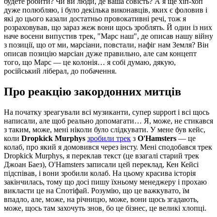
будете робити? Чи ви люди, де ваша совість? А я ще хіп-хоп
дуже полюбляю, і було декілька виконавців, яких є фоловив і
які до цього казали достатньо провокативні речі, тож я
розраховував, що зараз жеж вони щось зроблять. Й один із них
наче восени випустив трек, "Марс наш", де описав нашу війну
з позиції, що от ми, марсіани, повстали, нафіг нам Земля? Він
описав позицію марсіан дуже правильно, але сам концепт
того, що Марс — це колонія… я собі думаю, дякую,
російський ліберал, до побачення.
Про реакцію закордонних митців
На початку зреагували всі музиканти, супер support і всі щось
написали, але щоб реально допомагати… Я, може, не стикався
з таким, може, мені ніколи було слідкувати. У мене був кейс,
коли
Dropkick Murphys
зробили трек
з
O'Hamsters
— це
колаб, про який я домовився через інсту. Мені сподобався трек
Dropkick Murphys, я переклав текст (це взагалі старий трек
Джоан Баез), O'Hamsters записали цей переклад, Кен Кейсі
підспівав, і вони зробили колаб. На цьому красива історія
закінчилась, тому що досі пишу їхньому менеджеру і прохаю
викласти це на Спотіфай. Розумію, що це важкувато, їм
впадло, але, може, на річницю, може, вони щось згадають,
може, щось там захочуть знов, бо це бізнес, це великі хлопці.