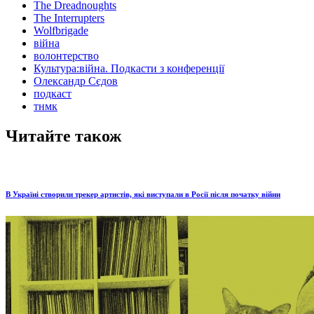
The Dreadnoughts
The Interrupters
Wolfbrigade
війна
волонтерство
Культура:війна. Подкасти з конференції
Олександр Сєдов
подкаст
тнмк
Читайте також
В Україні створили трекер артистів, які виступали в Росії після початку війни