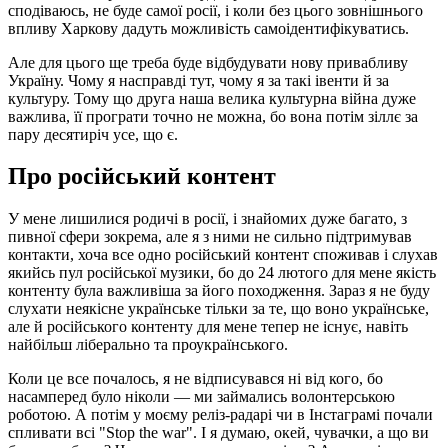
сподіваюсь, не буде самої росії, і коли без цього зовнішнього
впливу Харкову дадуть можливість самоідентифікуватись.
Але для цього ще треба буде відбудувати нову привабливу
Україну. Чому я насправді тут, чому я за такі івенти й за
культуру. Тому що друга наша велика культурна війна дуже
важлива, її програти точно не можна, бо вона потім зіллє за
пару десятиріч усе, що є.
Про російський контент
У мене лишилися родичі в росії, і знайомих дуже багато, з
пивної сфери зокрема, але я з ними не сильно підтримував
контакти, хоча все одно російський контент споживав і слухав
якийсь пул російської музики, бо до 24 лютого для мене якість
контенту була важливіша за його походження. Зараз я не буду
слухати неякісне українське тільки за те, що воно українське,
але й російського контенту для мене тепер не існує, навіть
найбільш ліберально та проукраїнського.
Коли це все почалось, я не відписувався ні від кого, бо
насамперед було ніколи — ми займались волонтерською
роботою. А потім у моєму реліз-радарі чи в Інстаграмі почали
спливати всі "Stop the war". І я думаю, окей, чувачки, а що ви