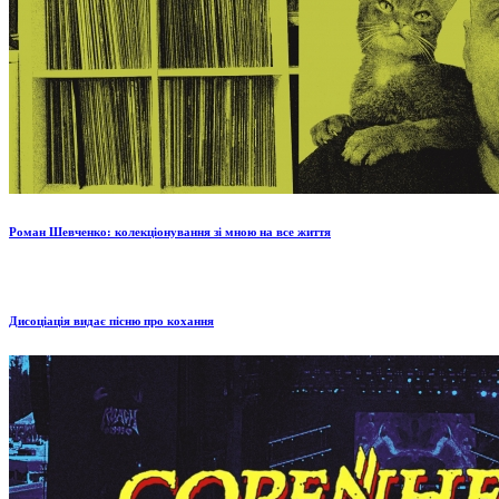
Роман Шевченко: колекціонування зі мною на все життя
Дисоціація видає пісню про кохання