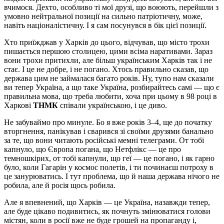
вчимося. Дехто, особливо ті мої друзі, що воюють, перейшли з
умовно нейтральної позиції на сильно патріотичну, може,
навіть націоналістичну. І я сам посунувся в бік цієї позиції.
Хто приїжджав у Харків до цього, відчував, що місто трохи
пишається першою столицею, цими всіма наративами. Зараз
вони трохи притихли, але більш українським Харків так і не
стає. І це не добре, і не погано. Хтось правильно сказав, що
держава цим не займалася багато років. Ну, тупо нам сказали
ви тепер Україна, а що таке Україна, розбирайтесь самі — що є
правильна мова, що треба любити, хоча при цьому в 98 році в
Харкові
ТНМК
співали українською, і це диво.
Не забуваймо про минуле. Бо я вже років 3–4, ще до початку
вторгнення, панікував і сварився зі своїми друзями банально
за те, що вони читають російські мемні телеграми. От тобі
капнуло, що Європа погана, що Нетфлікс — це про
темношкірих, от тобі капнули, що геї — це погано, і як гарно
було, коли Гагарін у космос полетів, і ти починаєш потроху в
це занурюватись. І тут проблема, що й наша держава нічого не
робила, але й росія щось робила.
Але я впевнений, що Харків — це Україна, назавжди тепер,
але буде цікаво подивитись, як почнуть змінюватися голови
містян, коли в росії вже не буде грошей на пропаганду і,