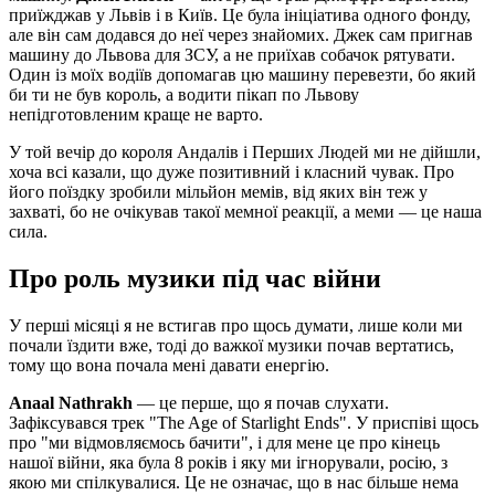
приїжджав у Львів і в Київ. Це була ініціатива одного фонду,
але він сам додався до неї через знайомих. Джек сам пригнав
машину до Львова для ЗСУ, а не приїхав собачок рятувати.
Один із моїх водіїв допомагав цю машину перевезти, бо який
би ти не був король, а водити пікап по Львову
непідготовленим краще не варто.
У той вечір до короля Андалів і Перших Людей ми не дійшли,
хоча всі казали, що дуже позитивний і класний чувак. Про
його поїздку зробили мільйон мемів, від яких він теж у
захваті, бо не очікував такої мемної реакції, а меми — це наша
сила.
Про роль музики під час війни
У перші місяці я не встигав про щось думати, лише коли ми
почали їздити вже, тоді до важкої музики почав вертатись,
тому що вона почала мені давати енергію.
Anaal Nathrakh
— це перше, що я почав слухати.
Зафіксувався трек "The Age of Starlight Ends". У приспіві щось
про "ми відмовляємось бачити", і для мене це про кінець
нашої війни, яка була 8 років і яку ми ігнорували, росію, з
якою ми спілкувалися. Це не означає, що в нас більше нема