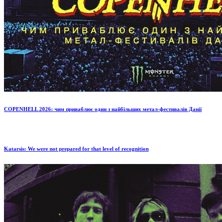
COPENHELL 2026: чим приваблює один з найбільших метал-фестивалів Данії
Katarsis: We were not prepared for that level of recognition