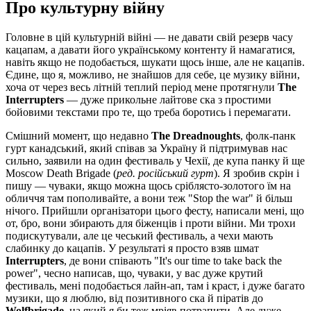
Про культурну війну
Головне в цій культурній війні — не давати свій резерв часу
кацапам, а давати його українському контенту й намагатися,
навіть якщо не подобається, шукати щось інше, але не кацапів.
Єдине, що я, можливо, не знайшов для себе, це музику війни,
хоча от через весь літній теплий період мене протягнули
The
Interrupters
— дуже прикольне лайтове ска з простими
бойовими текстами про те, що треба боротись і перемагати.
Смішний момент, що недавно
The Dreadnoughts
, фолк-панк
гурт канадський, який співав за Україну й підтримував нас
сильно, заявили на один фестиваль у Чехії, де купа панку й ще
Moscow Death Brigade (
ред. російський гурт
). Я зробив скрін і
пишу — чуваки, якщо можна щось сріблясто-золотого їм на
обличчя там пополивайте, а вони теж "Stop the war" й більш
нічого. Прийшли організатори цього фесту, написали мені, що
от, бро, вони збирають для біженців і проти війни. Ми трохи
подискутували, але це чеський фестиваль, а чехи мають
слабинку до кацапів. У результаті я просто взяв шмат
Interrupters
, де вони співають "It's our time to take back the
power", чесно написав, що, чуваки, у вас дуже крутий
фестиваль, мені подобається лайн-ап, там і краст, і дуже багато
музики, що я люблю, від позитивного ска й піратів до
Wolfbrigade
, на який я би теж мріяв потрапити. Але дуже