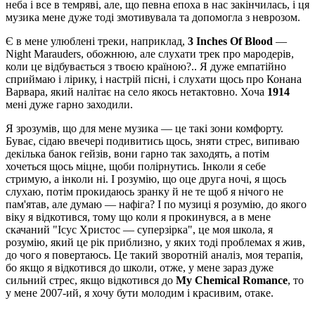
неба і все в темряві, але, що певна епоха в нас закінчилась, і ця
музика мене дуже тоді змотивувала та допомогла з неврозом.
Є в мене улюблені треки, наприклад,
3 Inches Of Blood
—
Night Marauders, обожнюю, але слухати трек про мародерів,
коли це відбувається з твоєю країною?.. Я дуже емпатійно
сприймаю і лірику, і настрій пісні, і слухати щось про Конана
Варвара, який налітає на село якось нетактовно. Хоча
1914
мені дуже гарно заходили.
Я зрозумів, що для мене музика — це такі зони комфорту.
Буває, сідаю ввечері подивитись щось, зняти стрес, випиваю
декілька банок гейзів, вони гарно так заходять, а потім
хочеться щось міцне, щоби полірнутись. Інколи я себе
стримую, а інколи ні. І розумію, що оце друга ночі, я щось
слухаю, потім прокидаюсь зранку й не те щоб я нічого не
пам'ятав, але думаю — нафіга? І по музиці я розумію, до якого
віку я відкотився, тому що коли я прокинувся, а в мене
скачаний "Ісус Христос — суперзірка", це моя школа, я
розумію, який це рік приблизно, у яких тоді проблемах я жив,
до чого я повертаюсь. Це такий зворотній аналіз, моя терапія,
бо якщо я відкотився до школи, отже, у мене зараз дуже
сильний стрес, якщо відкотився до
My Chemical Romance
, то
у мене 2007-ий, я хочу бути молодим і красивим, отаке.