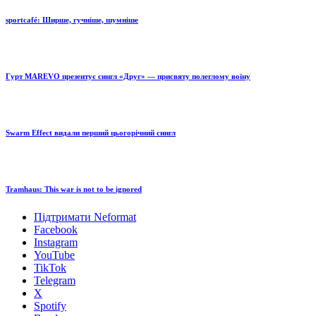
sportcafé: Ширше, гучніше, шумніше
Гурт MAREVO презентує сингл «Друг» — присвяту полеглому воїну
Swarm Effect видали перший цьогорічний сингл
Tramhaus: Тhis war is not to be ignored
Підтримати Neformat
Facebook
Instagram
YouTube
TikTok
Telegram
X
Spotify