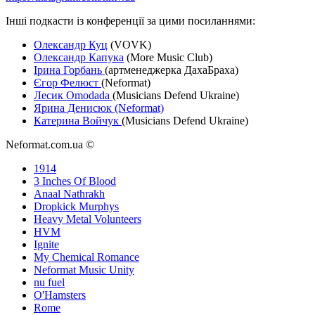
Інші подкасти із конференції за цими посиланнями:
Олександр Куц
(VOVK)
Олександр Капука
(More Music Club)
Ірина Горбань
(артменеджерка ДахаБраха)
Єгор Фелюст
(Neformat)
Лесик Omodada
(Musicians Defend Ukraine)
Ярина Денисюк (Neformat)
Катерина Войчук
(Musicians Defend Ukraine)
Neformat.com.ua ©
1914
3 Inches Of Blood
Anaal Nathrakh
Dropkick Murphys
Heavy Metal Volunteers
HVM
Ignite
My Chemical Romance
Neformat Music Unity
nu fuel
O'Hamsters
Rome