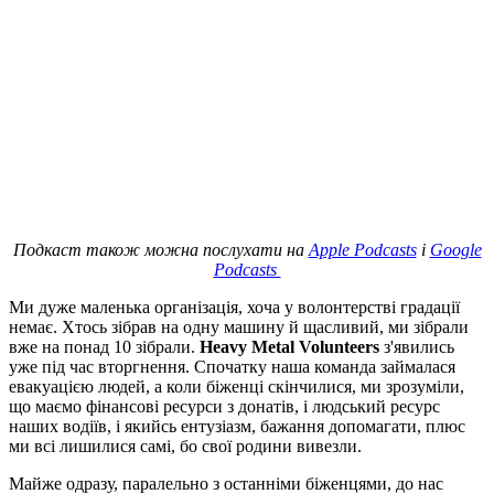
Подкаст також можна послухати на
Apple Podcasts
i
Google
Podcasts
Ми дуже маленька організація, хоча у волонтерстві градації
немає. Хтось зібрав на одну машину й щасливий, ми зібрали
вже на понад 10 зібрали.
Heavy Metal Volunteers
з'явились
уже під час вторгнення. Спочатку наша команда займалася
евакуацією людей, а коли біженці скінчилися, ми зрозуміли,
що маємо фінансові ресурси з донатів, і людський ресурс
наших водіїв, і якийсь ентузіазм, бажання допомагати, плюс
ми всі лишилися самі, бо свої родини вивезли.
Майже одразу, паралельно з останніми біженцями, до нас