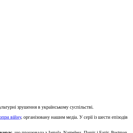
ультурні зрушення в українському суспільстві.
опри війну
, організовану нашим медіа. У серії із шести епізодів
кордс,
що працювала з Jamala, Nameless, Пиріг і Батіг, Postman,