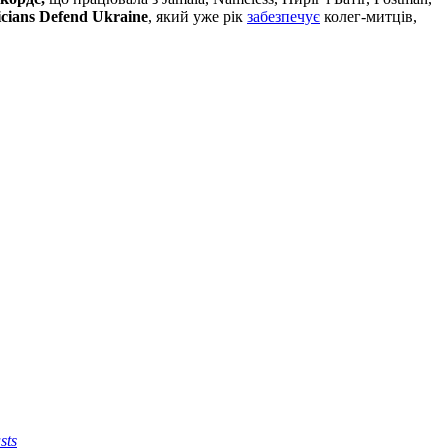
cians Defend Ukraine
, який уже рік
забезпечує
колег-митців,
sts