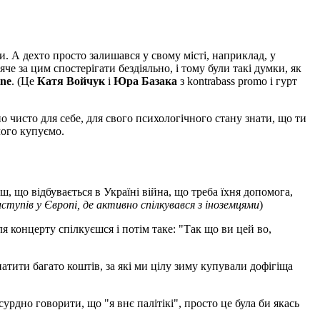
и. А дехто просто залишався у свому місті, наприклад, у
е за цим спостерігати бездіяльно, і тому були такі думки, як
ine
. (Це
Катя Войчук
і
Юра Базака
з kontrabass promo і гурт
 чисто для себе, для свого психологічного стану знати, що ти
чого купуємо.
, що відбувається в Україні війна, що треба їхня допомога,
иступів у Європі, де активно спілкувався з іноземцями
)
я концерту спілкуєшся і потім таке: "Так що ви цей во,
атити багато коштів, за які ми цілу зиму купували дофігіща
рдно говорити, що "я внє палітікі", просто це була би якась