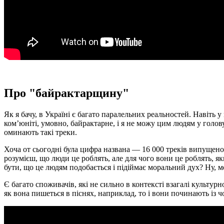
Про "байрактарщину"
Як я бачу, в Україні є багато паралельних реальностей. Навіть у
ком’юніті, умовно, байрактарне, і я не можу цим людям у голову
оминають такі треки.
Хоча от сьогодні була цифра названа — 16 000 треків випущено 
розумієш, що люди це роблять, але для чого вони це роблять, я
бути, що це людям подобається і підіймає моральний дух? Ну, м
Є багато споживачів, які не сильно в контексті взагалі культур
як вона пишеться в піснях, наприклад, то і вони починають із 