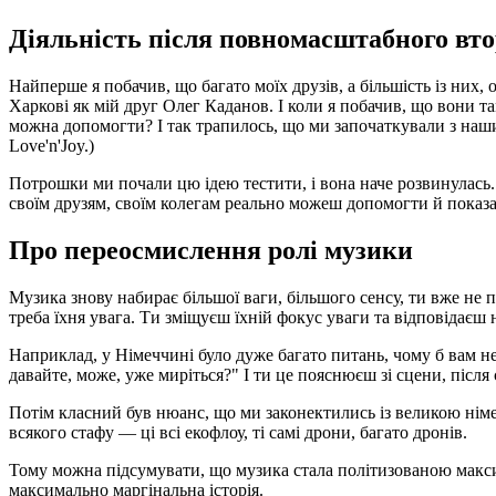
Діяльність після повномасштабного вт
Найперше я побачив, що багато моїх друзів, а більшість із них,
Харкові як мій друг Олег Каданов. І коли я побачив, що вони та
можна допомогти? І так трапилось, що ми започаткували з н
Love'n'Joy.)
Потрошки ми почали цю ідею тестити, і вона наче розвинулась. 
своїм друзям, своїм колегам реально можеш допомогти й показат
Про переосмислення ролі музики
Музика знову набирає більшої ваги, більшого сенсу, ти вже не 
треба їхня увага. Ти зміщуєш їхній фокус уваги та відповідаєш н
Наприклад, у Німеччині було дуже багато питань, чому б вам не 
давайте, може, уже миріться?" І ти це пояснюєш зі сцени, післ
Потім класний був нюанс, що ми законектились із великою німец
всякого стафу — ці всі екофлоу, ті самі дрони, багато дронів.
Тому можна підсумувати, що музика стала політизованою максима
максимально маргінальна історія.