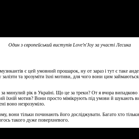
Один з європейський виступів Love'n'Joy за участі Лесика
 музикантів є цей умовний прошарок, ну от зараз і тут є таке анде
 залізти та зрозуміти їхні мотиви, для чого вони цим займаються.
за минулий рік в Україні. Що це за треки? От я вчора випадково 
кий їхній мотив? Вони просто мімікрують під умови й шукають ви
ені воно незрозуміло.
ному, вони тільки починають його досліджувати. Багато хто тільки 
чогось такого дуже поверхневого.