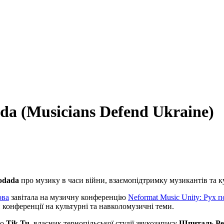
a (Musicians Defend Ukraine)
odada
про музику в часи війни, взаємопідтримку музикантів та к
ова
завітала на музичну конференцію
Neformat Music Unity: Рух п
и конференції на культурні та навколомузичні теми.
іо
Tik Tu
, власник тернопільської студії звукозапису
Шпиталь Ре