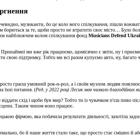
оргнення
 очевидно, музиканти, бо це коло мого спілкування, пішли воюват
м борються за те, щоби просто не втратити своє місто… Було боляч
ашим найближчим колом спілкування фонд
Musicians Defend Ukra
Принаймні ми вже рік працюємо, щомісячно є звіти, ну і приємно
и свою підтримку. Тобто ми всі разом купуємо авто, ну, багато 
просто граєш умовний рок-н-рол, а і своїм музлом людям пояснюєш
а їхні питання. (
Ред. у 2022 році Лесик мав чимало благодійних в
віддати схід і щоби був мир? Тобто ти із чувачком п'єш пиво післ
я сцени. Таким чином воно працює.
ькою фірмою, яка побачила результати діяльності, захотіла задон
льно, бо й наше життя стало таке, що просто стає смішно й абсу