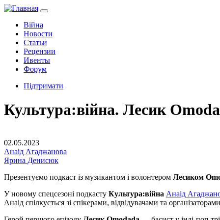
Війна
Новости
Статьи
Рецензии
Ивенты
Форум
Підтримати
Культура:війна. Лесик Omodad
02.05.2023
Анаід Агаджанова
Ярина Денисюк
Презентуємо подкаст із музикантом і волонтером
Лесиком Om
У новому спецсезоні подкасту
Культура:війна
Анаід Агаджан
Анаід спілкується зі спікерами, відвідувачами та організаторам
Герой першого епізоду
Лесик Omodada
— басист у інді-поп тр