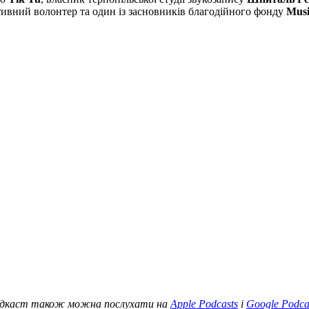
ктивний волонтер та один із засновників благодійного фонду
Musi
дкаст також можна послухати на
Apple Podcasts
i
Google Podca