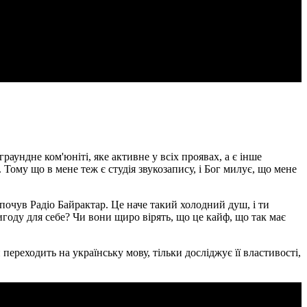
граундне ком'юніті, яке активне у всіх проявах, а є інше
 Тому що в мене теж є студія звукозапису, і Бог милує, що мене
почув Радіо Байрактар. Це наче такий холодний душ, і ти
году для себе? Чи вони щиро вірять, що це кайф, що так має
переходить на українську мову, тільки досліджує її властивості,