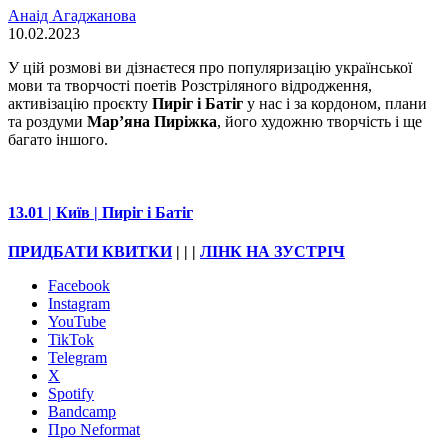
Анаід Агаджанова
10.02.2023
У цій розмові ви дізнаєтеся про популяризацію української
мови та творчості поетів Розстріляного відродження,
активізацію проєкту
Пиріг і Батіг
у нас і за кордоном, плани
та роздуми
Марʼяна Пиріжка
, його художню творчість і ще
багато іншого.
13.01 | Київ | Пиріг і Батіг
ПРИДБАТИ КВИТКИ
| | |
ЛІНК НА ЗУСТРІЧ
Facebook
Instagram
YouTube
TikTok
Telegram
X
Spotify
Bandcamp
Про Neformat