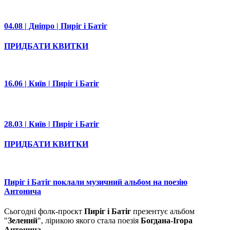
04.08 | Дніпро | Пиріг і Батіг
ПРИДБАТИ КВИТКИ
16.06 | Київ | Пиріг і Батіг
28.03 | Київ | Пиріг і Батіг
ПРИДБАТИ КВИТКИ
Пиріг і Батіг поклали музичний альбом на поезію
Антонича
Сьогодні фолк-проєкт
Пиріг і Батіг
презентує альбом
"
Зелений
", лірикою якого стала поезія
Богдана-Ігора
Антонича
.