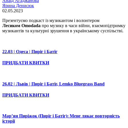
Анаід Агаджанова
Ярина Денисюк
02.05.2023
Презентуємо подкаст із музикантом і волонтером
Лесиком Omodada
про музику в часи війни, взаємопідтримку
музикантів та культурні зрушення в українському суспільстві.
22.03 | Одеса | Пиріг і Батіг
ПРИДБАТИ КВИТКИ
26.02 | Львів | Пиріг і Батіг, Lemko Bluegrass Band
ПРИДБАТИ КВИТКИ
Марʼян Пиріжок (Пиріг і Батіг): Мене лякає повторність
історії