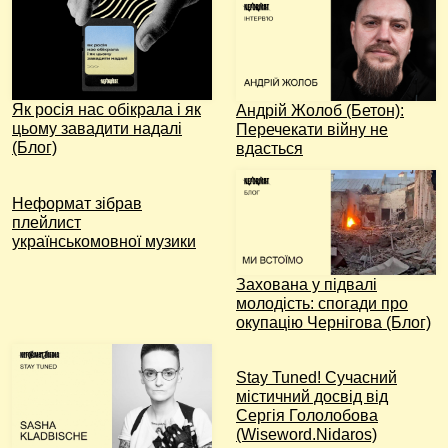
Як росія нас обікрала і як
Андрій Жолоб (Бетон):
цьому завадити надалі
Перечекати війну не
(Блог)
вдасться
Неформат зібрав
плейлист
українськомовної музики
Захована у підвалі
молодість: спогади про
окупацію Чернігова (Блог)
Stay Tuned! Сучасний
містичний досвід від
Сергія Гололобова
(Wiseword.Nidaros)