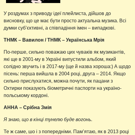
У роздумах з приводу ідеї плейлиста, дійшов до
висновку, що це має бути просто актуальна музика. Всі
думки суб’єктивні, а співпадіння імен – випадкові.
ТНМК – Вавилон / ТНМК – Українська Мрія
По-перше, сильно поважаю цих чуваків як музикантів,
які ще в 2001-му в Україні випустили альбом, який
солідно звучить і в 2017-му (ще й назва хороша:) А щодо
пісень: перша вийшла в 2004 році, друга – 2014. Якщо
сильно прислухатися, можна почути, як пацани з
Охтирки показують біометричні паспорти на україно-
польському кордоні.
АННА – Срібна Змія
Я знаю, що в кінці тунелю буде вогонь
.
Те ж саме, шо і з попередніми. Пам’ятаю, як в 2013 році