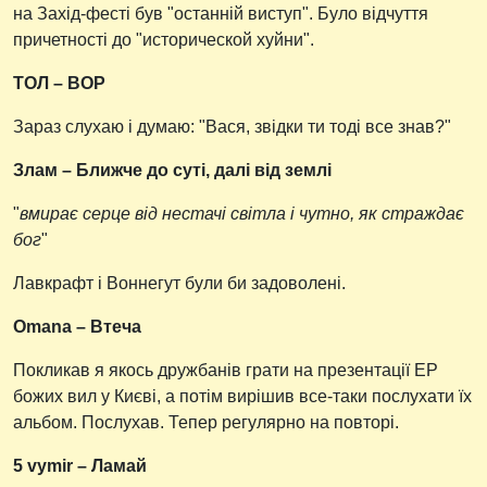
на Захід-фесті був "останній виступ". Було відчуття
причетності до "исторической хуйни".
ТОЛ – ВОР
Зараз слухаю і думаю: "Вася, звідки ти тоді все знав?"
Злам – Ближче до суті, далі від землі
"
вмирає серце від нестачі світла і чутно, як страждає
бог
"
Лавкрафт і Воннегут були би задоволені.
Omana – Втеча
Покликав я якось дружбанів грати на презентації ЕР
божих вил у Києві, а потім вирішив все-таки послухати їх
альбом. Послухав. Тепер регулярно на повторі.
5 vymir – Ламай