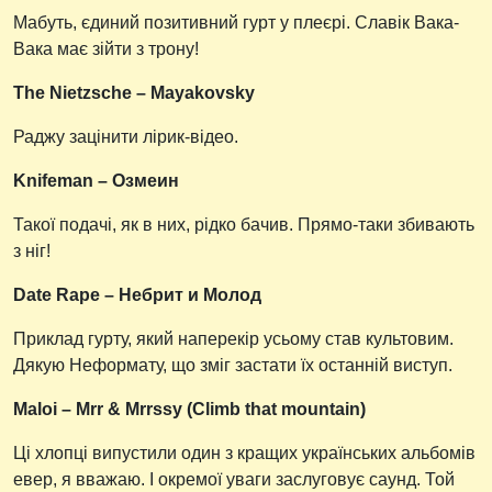
Мабуть, єдиний позитивний гурт у плеєрі. Славік Вака-
Вака має зійти з трону!
The Nietzsche – Mayakovsky
Раджу зацінити лірик-відео.
Knifeman – Озмеин
Такої подачі, як в них, рідко бачив. Прямо-таки збивають
з ніг!
Date Rape – Небрит и Молод
Приклад гурту, який наперекір усьому став культовим.
Дякую Неформату, що зміг застати їх останній виступ.
Maloi – Mrr & Mrrssy (Climb that mountain)
Ці хлопці випустили один з кращих українських альбомів
евер, я вважаю. І окремої уваги заслуговує саунд. Той