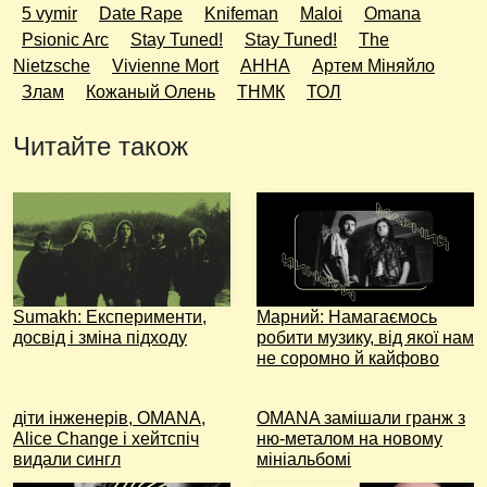
5 vymir
Date Rape
Knifeman
Maloi
Omana
Psionic Arc
Stay Tuned!
Stay Tuned!
The
Nietzsche
Vivienne Mort
АННА
Артем Міняйло
Злам
Кожаный Олень
ТНМК
ТОЛ
Читайте також
Sumakh: Експерименти,
Марний: Намагаємось
досвід і зміна підходу
робити музику, від якої нам
не соромно й кайфово
діти інженерів, OMANA,
OMANA замішали гранж з
Alice Change і хейтспіч
ню-металом на новому
видали сингл
мініальбомі