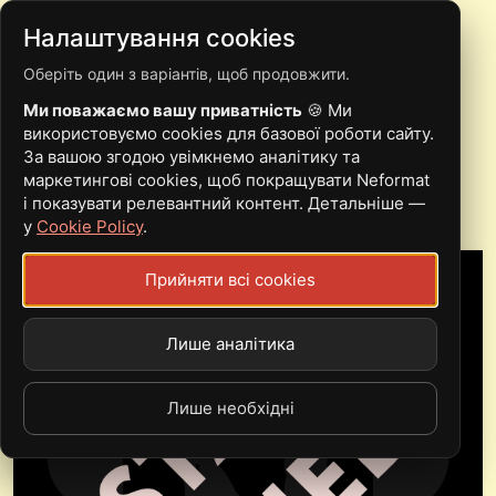
Налаштування cookies
Оберіть один з варіантів, щоб продовжити.
STAY TUNED! VOL.7
Ми поважаємо вашу приватність
🍪 Ми
АРТЕМ МІНЯЙЛО
використовуємо cookies для базової роботи сайту.
За вашою згодою увімкнемо аналітику та
(BOJEVILLA)
маркетингові cookies, щоб покращувати Neformat
і показувати релевантний контент. Детальніше —
у
Cookie Policy
.
Прийняти всі cookies
Лише аналітика
Лише необхідні