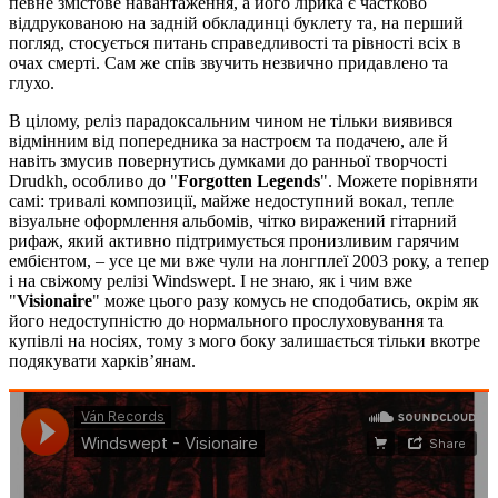
певне змістове навантаження, а його лірика є частково
віддрукованою на задній обкладинці буклету та, на перший
погляд, стосується питань справедливості та рівності всіх в
очах смерті. Сам же спів звучить незвично придавлено та
глухо.
В цілому, реліз парадоксальним чином не тільки виявився
відмінним від попередника за настроєм та подачею, але й
навіть змусив повернутись думками до ранньої творчості
Drudkh, особливо до "
Forgotten Legends
". Можете порівняти
самі: тривалі композиції, майже недоступний вокал, тепле
візуальне оформлення альбомів, чітко виражений гітарний
рифаж, який активно підтримується пронизливим гарячим
ембієнтом, – усе це ми вже чули на лонгплеї 2003 року, а тепер
і на свіжому релізі Windswept. І не знаю, як і чим вже
"
Visionaire
" може цього разу комусь не сподобатись, окрім як
його недоступністю до нормального прослуховування та
купівлі на носіях, тому з мого боку залишається тільки вкотре
подякувати харків’янам.