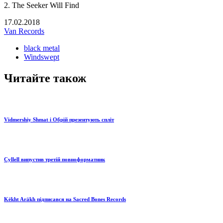
2. The Seeker Will Find
17.02.2018
Van Records
black metal
Windswept
Читайте також
Vidmershiy Shmat і Обрій презентують спліт
Cyllell випустив третій повноформатник
Këkht Aräkh підписався на Sacred Bones Records