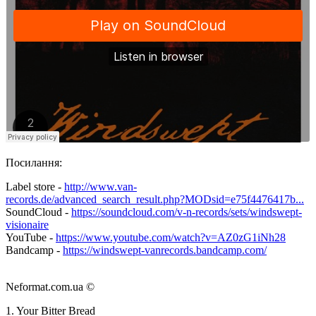
Посилання:
Label store -
http://www.van-
records.de/advanced_search_result.php?MODsid=e75f4476417b...
SoundCloud -
https://soundcloud.com/v-n-records/sets/windswept-
visionaire
YouTube -
https://www.youtube.com/watch?v=AZ0zG1iNh28
Bandcamp -
https://windswept-vanrecords.bandcamp.com/
Neformat.com.ua ©
1. Your Bitter Bread