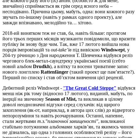
але кожного разу його (їх) анонс (особисто ж для мене,
звичайно) сприймається як грім серед ясного неба –
несподівано. Причина цьому, мабуть, одна: вони кожного разу
звучать по-іншому (навіть у рамках одного проекту), але
завжди впізнавано, мелодійно та… хітово.
2018-ий винятком теж не став, ба, навіть більше: протягом
його трьох перших місяців музиканти повідомили, що вразити
публіку їм знову буде чим. Так, вже 17 лютого вийшла нова
порція імпровізацій та
out-take’ів
під вивіскою
Windswept
, у
204-ту річницю з Дня народження Т. Шевченка відбувся реліз
чергового блек-метал-саундтреку української поезії (себто
новий альбом
Drudkh
), а влітку та восени триватиме запис
нового лонгплею
Rattenfänger
(такий проект ще пам’ятаєте?).
Перший по списку і став об’єктом вивчення цієї рецензії.
Дебютний реліз Windswept -
"
The Great Cold Steppe"
відбувся
менш ніж рік тому (відносно 17 лютого), виданий, мабуть, по
інерції на звичному
Season of Mist,
та викликав в цілому
доволі неоднозначні відгуки серед слухачів: від щирого
захоплення (як-от, наприклад, в автора цих слів) до відвертого
непорозуміння та навіть розчарування. Останні, напевне,
стали жертвами
т.з."планочної завищеності"
, викликаної
стабільно потужними альбомами харків’ян, та якимось чином
не дізнались, що одна з головних особливостей релізу – його
імпровізаційна основа, бо процес створення та запису зайняв