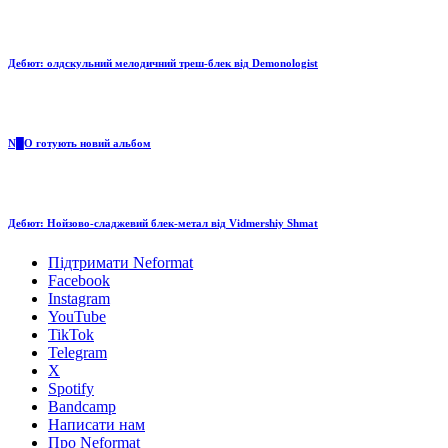
Дебют: олдскульний мелодичний треш-блек від Demonologist
N█O готують новий альбом
Дебют: Нойзово-сладжевий блек-метал від Vidmershiy Shmat
Підтримати Neformat
Facebook
Instagram
YouTube
TikTok
Telegram
X
Spotify
Bandcamp
Написати нам
Про Neformat