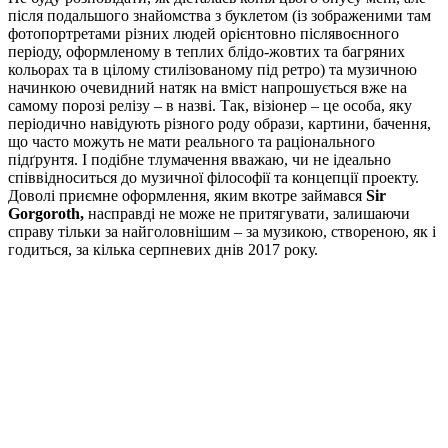
після подальшого знайомства з буклетом (із зображеними там
фотопортретами різних людей орієнтовно післявоєнного
періоду, оформленому в теплих блідо-жовтих та багряних
кольорах та в цілому стилізованому під ретро) та музичною
начинкою очевидний натяк на вміст напрошується вже на
самому порозі релізу – в назві. Так, візіонер – це особа, яку
періодично навідують різного роду образи, картини, бачення,
що часто можуть не мати реального та раціонального
підґрунтя. І подібне тлумачення вважаю, чи не ідеально
співвідноситься до музичної філософії та концепції проекту.
Доволі приємне оформлення, яким вкотре займався
Sir
Gorgoroth,
насправді не може не притягувати, залишаючи
справу тільки за найголовнішим – за музикою, створеною, як і
годиться, за кілька серпневих днів 2017 року.