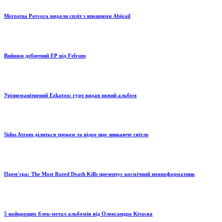
Merzotna Potvora видали спліт з японцями Abigail
Вийшов дебютний ЕР від Felvum
Урізноманітнений Ezkaton: гурт видав новий альбом
Sidus Atrum ділиться треком та відео про зникаюче світло
Прем'єра: The Most Rated Death Kills презентує космічний повноформатник
5 найкращих блек-метал альбомів від Олександра Кітаєва