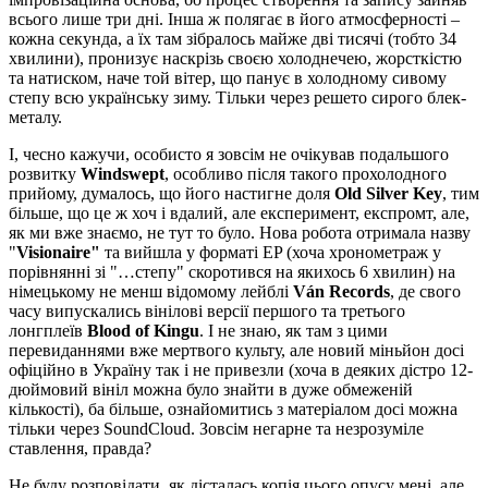
всього лише три дні. Інша ж полягає в його атмосферності –
кожна секунда, а їх там зібралось майже дві тисячі (тобто 34
хвилини), пронизує наскрізь своєю холоднечею, жорсткістю
та натиском, наче той вітер, що панує в холодному сивому
степу всю українську зиму. Тільки через решето сирого блек-
металу.
І, чесно кажучи, особисто я зовсім не очікував подальшого
розвитку
Windswept
, особливо після такого прохолодного
прийому, думалось, що його настигне доля
Old Silver Key
, тим
більше, що це ж хоч і вдалий, але експеримент, експромт, але,
як ми вже знаємо, не тут то було. Нова робота отримала назву
"
Visionaire"
та вийшла у форматі EP (хоча хронометраж у
порівнянні зі "…степу" скоротився на якихось 6 хвилин) на
німецькому не менш відомому лейблі
Ván Records
, де свого
часу випускались вінілові версії першого та третього
лонгплеїв
Blood of Kingu
. І не знаю, як там з цими
перевиданнями вже мертвого культу, але новий міньйон досі
офіційно в Україну так і не привезли (хоча в деяких дістро 12-
дюймовий вініл можна було знайти в дуже обмеженій
кількості), ба більше, ознайомитись з матеріалом досі можна
тільки через SoundCloud. Зовсім негарне та незрозуміле
ставлення, правда?
Не буду розповідати, як дісталась копія цього опусу мені, але