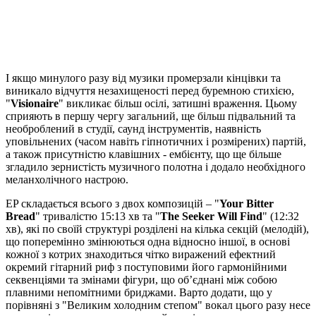
І якщо минулого разу від музики промерзали кінцівки та
виникало відчуття незахищеності перед буремною стихією,
"
Visionaire
" викликає більш осілі, затишні враження. Цьому
сприяють в першу чергу загальний, ще більш підвальний та
необроблений в студії, саунд інструментів, наявність
уповільнених (часом навіть гіпнотичних і розмірених) партій,
а також присутністю клавішних - ембієнту, що ще більше
згладило зернистість музичного полотна і додало необхідного
меланхолічного настрою.
EP складається всього з двох композицій – "
Your Bitter
Bread
" тривалістю 15:13 хв та "
The Seeker Will Find
" (12:32
хв), які по своїй структурі розділені на кілька секцій (мелодій),
що поперемінно змінюються одна відносно іншої, в основі
кожної з котрих знаходиться чітко виражений ефектний
окремий гітарний риф з поступовими його гармонійними
секвенціями та змінами фігури, що об’єднані між собою
плавними непомітними бриджами. Варто додати, що у
порівняні з "Великим холодним степом" вокал цього разу несе