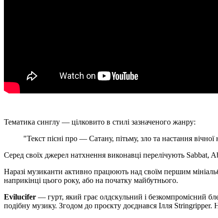
Тематика синглу — цілковито в стилі зазначеного жанру:
"Текст пісні про — Сатану, пітьму, зло та настання вічної
Серед своїх джерел натхнення виконавці перелічують Sabbat, Abig
Наразі музиканти активно працюють над своїм першим мініаль
наприкінці цього року, або на початку майбутнього.
Evilucifer
— гурт, який грає олдскульний і безкомпромісний блек
подібну музику. Згодом до проєкту доєднався Ілля Stringripper. 