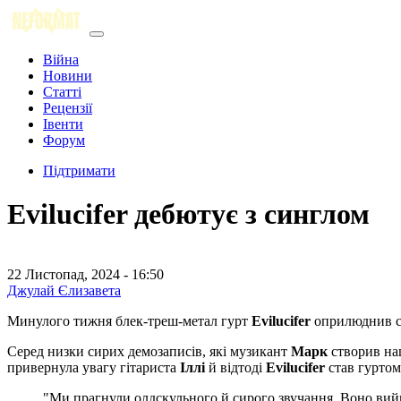
Війна
Новини
Статті
Рецензії
Івенти
Форум
Підтримати
Evilucifer дебютує з синглом
22 Листопад, 2024 - 16:50
Джулай Єлизавета
Минулого тижня блек-треш-метал гурт
Evilucifer
оприлюднив св
Серед низки сирих демозаписів, які музикант
Марк
створив наш
привернула увагу гітариста
Іллі
й відтоді
Evilucifer
став гуртом
"Ми прагнули олдскульного й сирого звучання. Воно ви