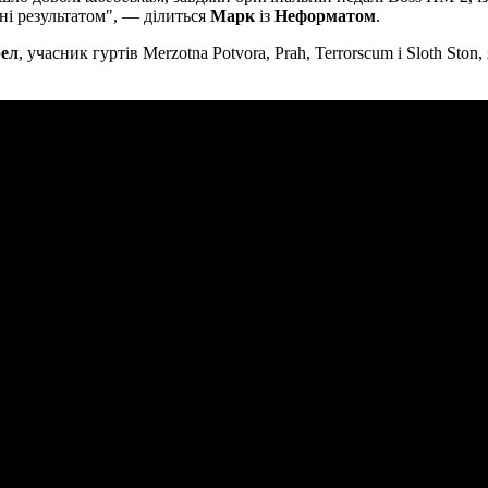
ні результатом", — ділиться
Марк
із
Неформатом
.
ел
, учасник гуртів Merzotna Potvora, Prah, Terrorscum і Sloth Ston