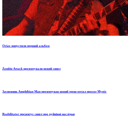
Oriax випустили перший альбом
Zombie Attack презентували новий сингл
Засновник Amphibian Man презентував новий треш-метал проєкт Mystic
Reabilitator презентує сингл про руйнівні наслідки