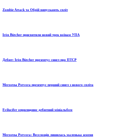
Zombie Attack та Обрій випускають спліт
Irön Bütcher присвятили новий трек воїнам УПА
Дебют: Irön Bütcher презентує сингл про ПТСР
Merzotna Potvora презентує перший сингл з нового спліта
Evilucifer оприлюднює дебютний мініальбом
Merzotna Potvora: Веселощів лишилась маленька жменя