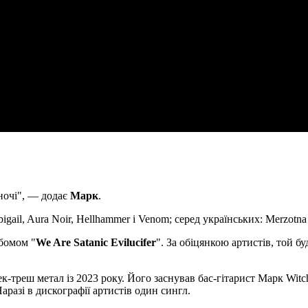
 ночі", — додає
Марк
.
ail, Aura Noir, Hellhammer і Venom; серед українських: Merzotna P
бомом "
We Are Satanic Evilucifer
". За обіцянкою артистів, той б
-треш метал із 2023 року. Його заснував бас-гітарист Марк Witch
Наразі в дискографії артистів один сингл.