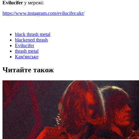
Evilucifer
у мережі:
https://www.instagram.com/evilucifer.ukr/
black thrash metal
blackened thrash
Evilucifer
thrash metal
Кам'янське
Читайте також