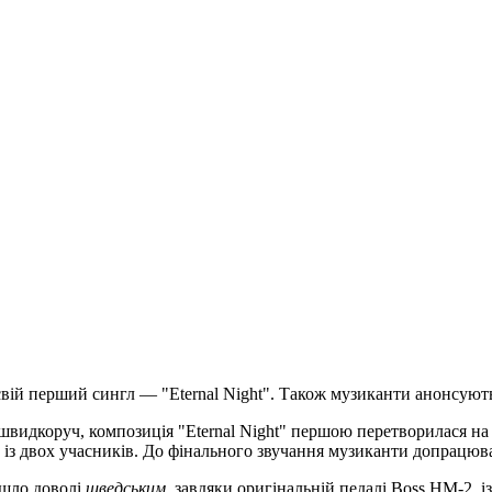
ій перший сингл — "Eternal Night". Також музиканти анонсують 
видкоруч, композиція "Eternal Night" першою перетворилася на 
 із двох учасників. До фінального звучання музиканти допрацюв
йшло доволі
шведським
, завдяки оригінальній педалі Boss HM-2, 