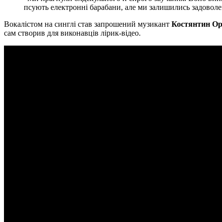
псують електронні барабани, але ми залишились задоволе
Вокалістом на синглі став запрошений музикант
Костянтин Ор
сам створив для виконавців лірик-відео.