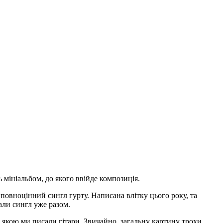
мініальбом, до якого ввійде композиція.
повноцінний сингл гурту. Написана влітку цього року, та
али сингл уже разом.
із якою ми писали гітари. Звичайно, загальну картину трохи