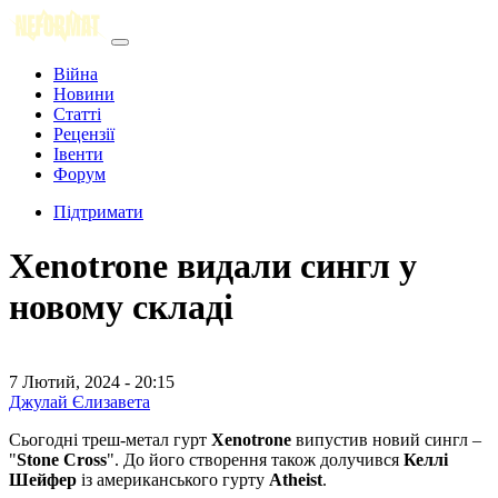
Війна
Новини
Статті
Рецензії
Івенти
Форум
Підтримати
Xenotrone видали сингл у
новому складі
7 Лютий, 2024 - 20:15
Джулай Єлизавета
Сьогодні треш-метал гурт
Xenotrone
випустив новий сингл –
"
Stone Cross
". До його створення також долучився
Келлі
Шейфер
із американського гурту
Atheist
.