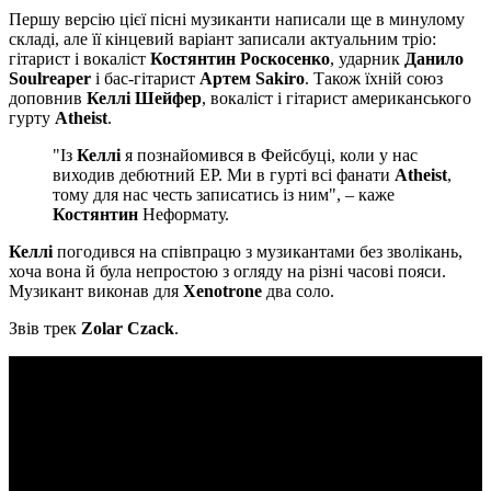
Першу версію цієї пісні музиканти написали ще в минулому
складі, але її кінцевий варіант записали актуальним тріо:
гітарист і вокаліст
Костянтин Роскосенко
, ударник
Данило
Soulreaper
і бас-гітарист
Артем Sakiro
. Також їхній союз
доповнив
Келлі Шейфер
, вокаліст і гітарист американського
гурту
Atheist
.
"Із
Келлі
я познайомився в Фейсбуці, коли у нас
виходив дебютний ЕР. Ми в гурті всі фанати
Atheist
,
тому для нас честь записатись із ним", – каже
Костянтин
Неформату.
Келлі
погодився на співпрацю з музикантами без зволікань,
хоча вона й була непростою з огляду на різні часові пояси.
Музикант виконав для
Xenotrone
два соло.
Звів трек
Zolar Czack
.