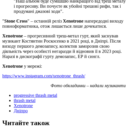
"Наш альбом буде сумішшю найкращого від треш металу
і прогресиву. Ви почуєте як убойні трешові рифи, так і
продумані джазові ходи".
"
Stone Cross
" – останній реліз
Xenotrone
напередодні виходу
повноформатника, отож лишається лише дочекатися.
Xenotrone
– прогресивний треш-метал гурт, який заснував
музикант Костянтин Роскосенко в 2021 році, в Дніпрі. Після
виходу першого демозапису, колектив заморозив свою
діяльність через особисті негаразди й відновив її в 2023 році.
Наразі в дискографії гурту демозапис, ЕР й сингл.
Xenotrone
у мережі:
https://www.instagram.com/xenotrone_thrash/
Фото обкладинки – надали музиканти
progressive thrash metal
thrash metal
Xenotrone
Дніпро
Читайте також