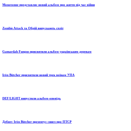
Monotonne представляє новий альбом про життя під час війни
Zombie Attack та Обрій випускають спліт
Gamardah Fungus присвятили альбом українським деревам
Irön Bütcher присвятили новий трек воїнам УПА
DEF/LIGHT випустили альбом-оповідь
Дебют: Irön Bütcher презентує сингл про ПТСР