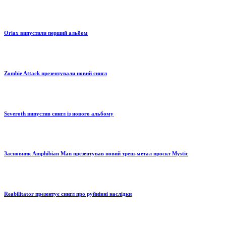
Oriax випустили перший альбом
Zombie Attack презентували новий сингл
Severoth випустив сингл із нового альбому
Засновник Amphibian Man презентував новий треш-метал проєкт Mystic
Reabilitator презентує сингл про руйнівні наслідки