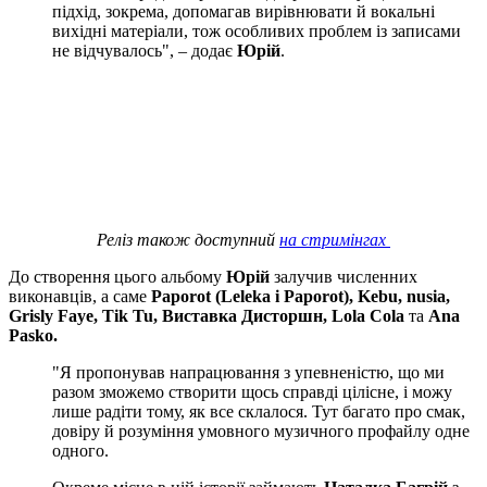
підхід, зокрема, допомагав вирівнювати й вокальні
вихідні матеріали, тож особливих проблем із записами
не відчувалось", – додає
Юрій
.
Реліз також доступний
на стримінгах
До створення цього альбому
Юрій
залучив численних
виконавців, а саме
Paporot (Leleka i Paporot), Kebu, nusia,
Grisly Faye, Tik Tu, Виставка Дисторшн, Lola Cola
та
Ana
Pasko.
"Я пропонував напрацювання з упевненістю, що ми
разом зможемо створити щось справді цілісне, і можу
лише радіти тому, як все склалося. Тут багато про смак,
довіру й розуміння умовного музичного профайлу одне
одного.