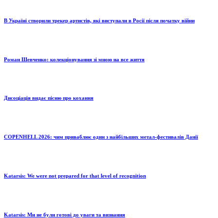
В Україні створили трекер артистів, які виступали в Росії після початку війни
Роман Шевченко: колекціонування зі мною на все життя
Дисоціація видає пісню про кохання
COPENHELL 2026: чим приваблює один з найбільших метал-фестивалів Данії
Katarsis: We were not prepared for that level of recognition
Katarsis: Ми не були готові до уваги та визнання