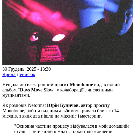
30 Грудень, 2025 - 13:30
Ярина Денисюк
Нещодавно електронний проєкт
Monotonne
видав новий
альбом "
Days Move Slow
" у колаборації з численними
музикантами.
Як розповів Neformat
Юрій Буличов
, автор проєкту
Monotonne, робота над цим альбомом тривала близько 14
місяців, з яких два пішли на міксинг і мастеринг.
"Основна частина процесу відбувалася в моїй домашній
студії — звичайній кімнаті, трохи підготовленій