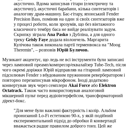
акустично. Вдома записував гітари (електричну та
акустичну), акустичні барабани, кілька синтезаторів і
аналогову драм-машину. Бас-гітару, японський Fender
Precision Bass, поміняв на один зі своїх синтезаторів вже
у процесі роботи, коли зрозумів, що без вінтажного
класичного тембру баса не вийде реалізувати задум.
Скрипку зіграла
Ana Pasko
з Дубліна, а для одного
треку
Grisly Faye
додала віолончель. Маргарита
Кулічова також виконала партії терменвокса на "Moog
Theremin", – розповів
Юрій Буличов.
Музикант акцентує, що ледь не всі інструменти були записані
через ламповий преамп/компресор/еквалайзер Tube-Tech, після
чого окремі доріжки Юрій відправляв на гітарний ламповий
підсилювач Fender з вбудованим пружинним ревербератором і
повторно перезаписував мікрофоном. Іноді додатково
конвертував звук через семплери
Akai Force
або
Elektron
Octatrack.
Також часто використовував аналоговий
мікшерний пульт перед аудіоінтерфейсом, трансформаторний
дірект-бокс.
"Для мене були важливі фактурність і колір. Альбом
пронизаний Lo-Fi естетикою 90-х, у якій подібний
експериментальний підхід до обробки й конвертації
вважається радше правилом доброго тону. Цей же