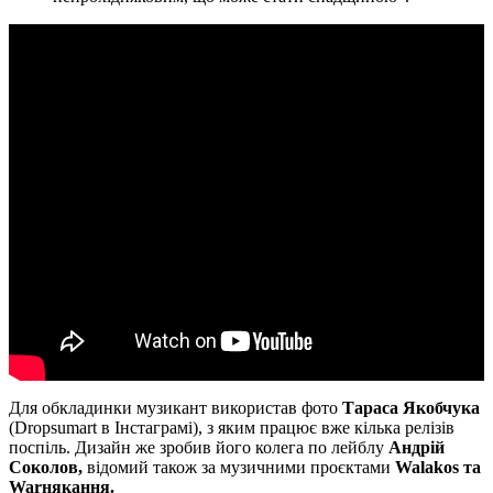
Для обкладинки музикант використав фото
Тараса Якобчука
(Dropsumart в Інстаграмі), з яким працює вже кілька релізів
поспіль. Дизайн же зробив його колега по лейблу
Андрій
Соколов,
відомий також за музичними проєктами
Walakos та
Warнякання.