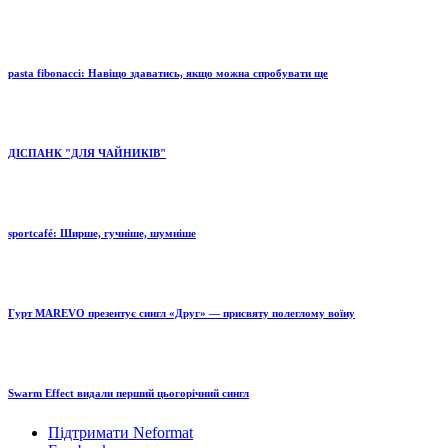
pasta fibonacci: Навіщо здаватись, якщо можна спробувати ще
ДІСПАНК "ДЛЯ ЧАЙНИКІВ"
sportcafé: Ширше, гучніше, шумніше
Гурт MAREVO презентує сингл «Друг» — присвяту полеглому воїну
Swarm Effect видали перший цьогорічний сингл
Підтримати Neformat