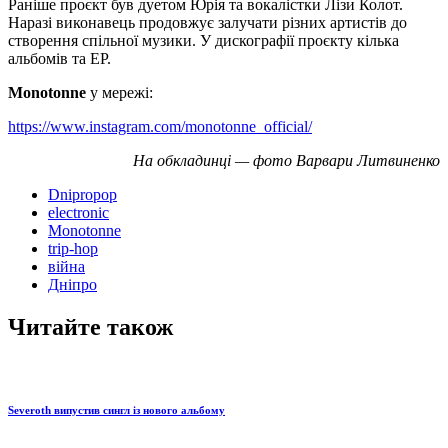
Раніше проєкт був дуетом Юрія та вокалістки Лізи Колот.
Наразі виконавець продовжує залучати різних артистів до
створення спільної музики. У дискографії проєкту кілька
альбомів та ЕР.
Monotonne
у мережі:
https://www.instagram.com/monotonne_official/
На обкладинці — фото Варвари Литвиненко
Dnipropop
electronic
Monotonne
trip-hop
війна
Дніпро
Читайте також
Severoth випустив сингл із нового альбому