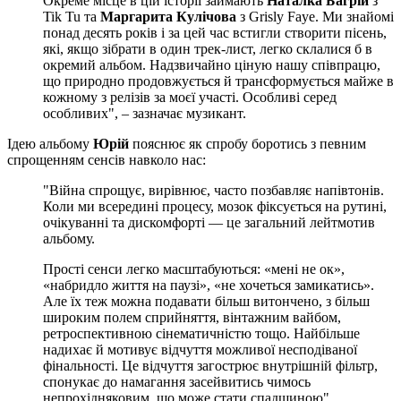
Окреме місце в цій історії займають
Наталка Багрій
з
Tik Tu та
Маргарита Кулічова
з Grisly Faye. Ми знайомі
понад десять років і за цей час встигли створити пісень,
які, якщо зібрати в один трек-лист, легко склалися б в
окремий альбом. Надзвичайно ціную нашу співпрацю,
що природно продовжується й трансформується майже в
кожному з релізів за моєї участі. Особливі серед
особливих", – зазначає музикант.
Ідею альбому
Юрій
пояснює як спробу боротись з певним
спрощенням сенсів навколо нас:
"Війна спрощує, вирівнює, часто позбавляє напівтонів.
Коли ми всередині процесу, мозок фіксується на рутині,
очікуванні та дискомфорті — це загальний лейтмотив
альбому.
Прості сенси легко масштабуються: «мені не ок»,
«набридло життя на паузі», «не хочеться замикатись».
Але їх теж можна подавати більш витончено, з більш
широким полем сприйняття, вінтажним вайбом,
ретроспективною сінематичністю тощо. Найбільше
надихає й мотивує відчуття можливої несподіваної
фінальності. Це відчуття загострює внутрішній фільтр,
спонукає до намагання засейвитись чимось
непрохідняковим, що може стати спадщиною".