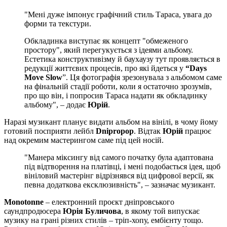
"Мені дуже імпонує графічний стиль Тараса, увага до
форми та текстури.
Обкладинка виступає як концепт "обмеженого
простору", який перегукується з ідеями альбому.
Естетика конструктивізму й баухаузу тут проявляється в
редукції життєвих процесів, про які йдеться у
“Days
Move Slow
”. Ця фотографія зрезонувала з альбомом саме
на фінальній стадії роботи, коли я остаточно зрозумів,
про що він, і попросив Тараса надати як обкладинку
альбому", – додає
Юрій
.
Наразі музикант планує видати альбом на вінілі, в чому йому
готовий посприяти лейбл
Dnipropop
. Відтак
Юрій
працює
над окремим мастерингом саме під цей носій.
"Манера міксингу від самого початку була адаптована
під відтворення на платівці, і мені подобається ідея, щоб
вініловий мастерінг відрізнявся від цифрової версії, як
певна додаткова ексклюзивність", – зазначає музикант.
Monotonne
– електронний проєкт дніпровського
саундпродюсера
Юрія Буличова
, в якому той випускає
музику на грані різних стилів – тріп-хопу, ембієнту тощо.