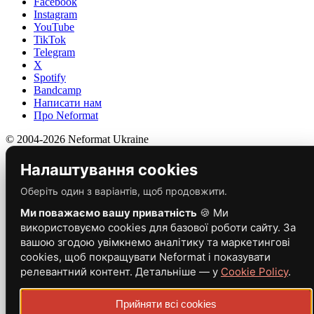
Facebook
Instagram
YouTube
TikTok
Telegram
X
Spotify
Bandcamp
Написати нам
Про Neformat
© 2004-2026 Neformat Ukraine
Налаштування cookies
Оберіть один з варіантів, щоб продовжити.
Ми поважаємо вашу приватність
🍪 Ми
використовуємо cookies для базової роботи сайту. За
вашою згодою увімкнемо аналітику та маркетингові
cookies, щоб покращувати Neformat і показувати
релевантний контент. Детальніше — у
Cookie Policy
.
Прийняти всі cookies