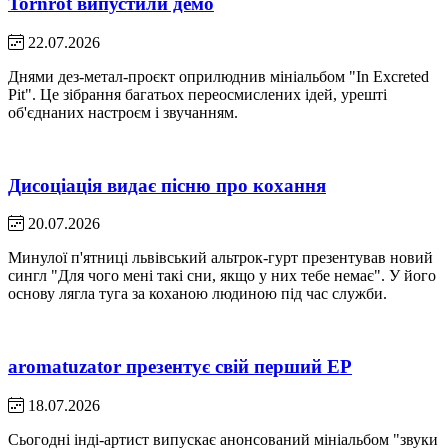
Tornrot випустили демо
22.07.2026
Днями дез-метал-проєкт оприлюднив мініальбом "In Excreted
Pit". Це зібрання багатьох переосмислених ідей, урешті
об'єднаних настроєм і звучанням.
Дисоціація видає пісню про кохання
20.07.2026
Минулої п'ятниці львівський альтрок-гурт презентував новий
сингл "Для чого мені такі сни, якщо у них тебе немає". У його
основу лягла туга за коханою людиною під час служби.
aromatuzator презентує свій перший EP
18.07.2026
Сьогодні інді-артист випускає анонсований мініальбом "звуки