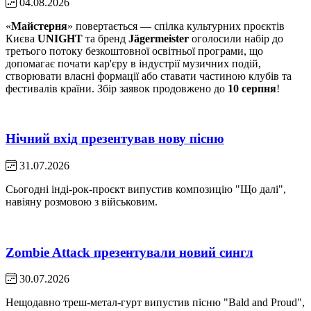
04.08.2026
«
Майстерня
» повертається — спілка культурних проєктів
Києва
UNIGHT
та бренд
Jägermeister
оголосили набір до
третього потоку безкоштовної освітньої програми, що
допомагає почати кар'єру в індустрії музичних подій,
створювати власні формації або ставати частиною клубів та
фестивалів країни. Збір заявок продовжено до
10 серпня
!
Нічний вхід презентував нову пісню
31.07.2026
Сьогодні інді-рок-проєкт випустив композицію "Що далі",
навіяну розмовою з військовим.
Zombie Attack презентували новий сингл
30.07.2026
Нещодавно треш-метал-гурт випустив пісню "Bald and Proud",