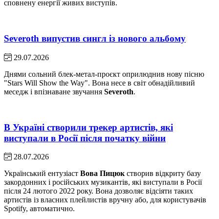
сповнену енергії живих виступів.
Severoth випустив сингл із нового альбому
29.07.2026
Днями сольний блек-метал-проєкт оприлюднив нову пісню
"Stars Will Show the Way". Вона несе в світ обнадійливий
меседж і впізнаване звучання
Severoth
.
В Україні створили трекер артистів, які
виступали в Росії після початку війни
28.07.2026
Український ентузіаст
Вова Пицюк
створив відкриту базу
закордонних і російських музикантів, які виступали в Росії
після 24 лютого 2022 року. Вона дозволяє відсіяти таких
артистів із власних плейлистів вручну або, для користувачів
Spotify, автоматично.