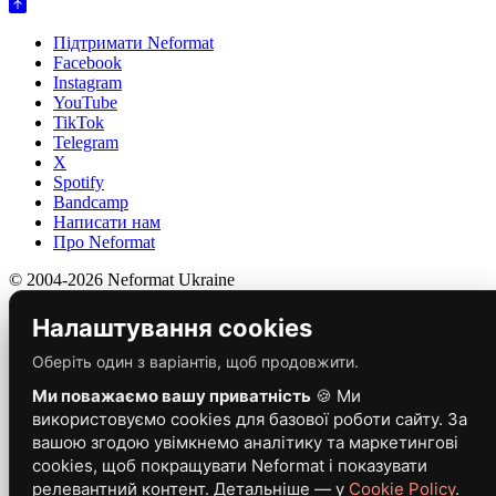
Підтримати Neformat
Facebook
Instagram
YouTube
TikTok
Telegram
X
Spotify
Bandcamp
Написати нам
Про Neformat
© 2004-2026 Neformat Ukraine
Налаштування cookies
Оберіть один з варіантів, щоб продовжити.
Ми поважаємо вашу приватність
🍪 Ми
використовуємо cookies для базової роботи сайту. За
вашою згодою увімкнемо аналітику та маркетингові
cookies, щоб покращувати Neformat і показувати
релевантний контент. Детальніше — у
Cookie Policy
.