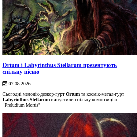
Ortum і Labyrinthus Stellarum презентують
спільну пісню
07.08.2026
Сьогодні мелодік-дезкор-гурт
Ortum
та космік-метал-гурт
Labyrinthus Stellarum
випустили спільну композицію
"Preludium Mortis".