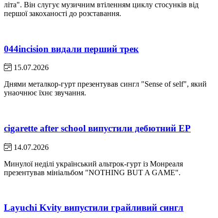
літа". Він слугує музичним втіленням циклу стосунків від
першої закоханості до розставання.
044incision видали перший трек
15.07.2026
Днями металкор-гурт презентував сингл "Sense of self", який
унаочнює їхнє звучання.
cigarette after school випустили дебютний EP
14.07.2026
Минулої неділі український альтрок-гурт із Монреаля
презентував мініальбом "NOTHING BUT A GAME".
Layuchi Kvity випустили грайливий сингл