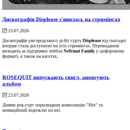
Дискографія Displease з'явилась на стримінгах
23.07.2026
Дискографія ужгородського ді-біт гурту
Displease
від сьогодні
вперше стала доступною на усіх стримінгах. Перевидання
виходить за підтримки лейбла
Nefrmat Family
у цифоровому
форматі, а також на касетах.
ROSEQUIT випускають сингл, анонсують
альбом
23.07.2026
Днями рок-гурт оприлюднив композицію "Ніч" та
анімаційний відеокліп на неї.