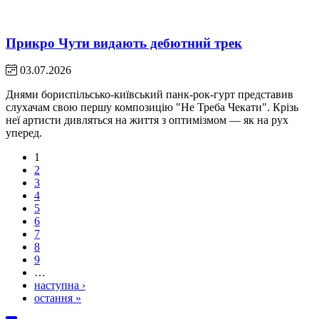
Прикро Чути видають дебютний трек
03.07.2026
Днями бориспільсько-київський панк-рок-гурт представив
слухачам свою першу композицію "Не Треба Чекати". Крізь
неї артисти дивляться на життя з оптимізмом — як на рух
уперед.
1
2
3
4
5
6
7
8
9
…
наступна ›
остання »