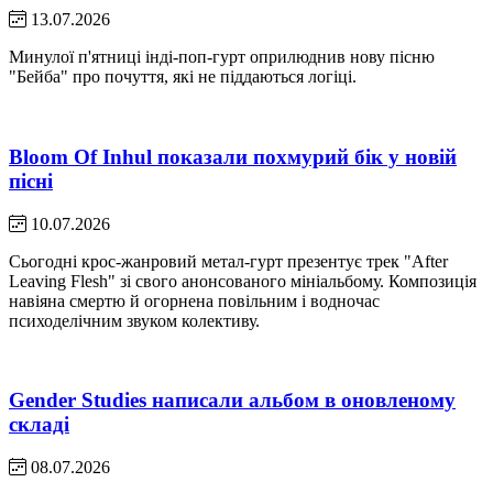
13.07.2026
Минулої п'ятниці інді-поп-гурт оприлюднив нову пісню
"Бейба" про почуття, які не піддаються логіці.
Bloom Of Inhul показали похмурий бік у новій
пісні
10.07.2026
Сьогодні крос-жанровий метал-гурт презентує трек "After
Leaving Flesh" зі свого анонсованого мініальбому. Композиція
навіяна смертю й огорнена повільним і водночас
психоделічним звуком колективу.
Gender Studies написали альбом в оновленому
складі
08.07.2026