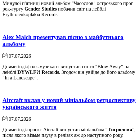
Минулої п'ятниці новий альбом "Часослов" острозького прог-
рок-гурту
Gender Studies
побачив світ на лейблі
Erythroleukoplakia Records.
Alex Malch презентував пісню з майбутнього
альбому
07.07.2026
Днями інді-фолк-музикант випустив сингл "Blow Away" на
лейблі
DYWLF?! Records
. Згодом він увійде до його альбому
"In a Landscape".
Aircraft вклав у новий мініальбом ретроспективу
українського життя
07.07.2026
Днями інді-проєкт Aircraft випустив мініальбом “
Тигролови
”,
після якого візьме паузу в релізах аж до наступного року.