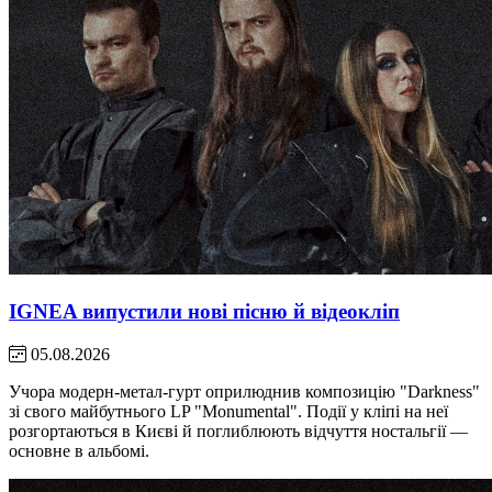
IGNEA випустили нові пісню й відеокліп
05.08.2026
Учора модерн-метал-гурт оприлюднив композицію "Darkness"
зі свого майбутнього LP "Monumental". Події у кліпі на неї
розгортаються в Києві й поглиблюють відчуття ностальгії —
основне в альбомі.