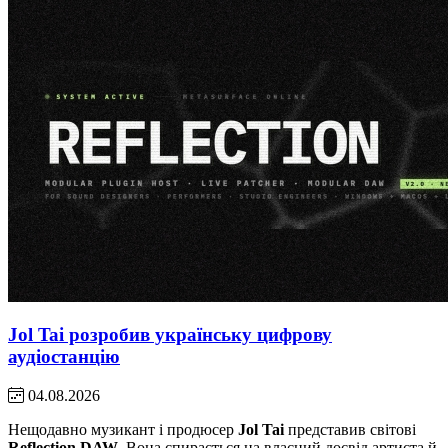
Jol Tai розробив українську цифрову
аудіостанцію
04.08.2026
Нещодавно музикант і продюсер
Jol Tai
представив світові
Reflection DAW
. Вона спирається на власний досвід артиста й