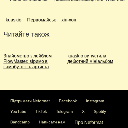
kuaskio
Первомайськ
хіп-хоп
Читайте також
Знайомство з лейблом
kuaskio випустила
FlowMaster: віримо в
дебютний мініальбом
самобутність артиста
Підтримати Neformat
Facebook
Instagram
YouTube
TikTok
Telegram
X
Spotify
Bandcamp
Написати нам
Про Neformat