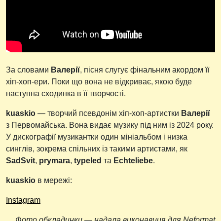
За словами
Валерії
, пісня слугує фінальним акордом її
хіп-хоп-ери. Поки що вона не відкриває, якою буде
наступна сходинка в її творчості.
kuaskio
— творчий псевдонім хіп-хоп-артистки
Валерії
з Первомайська. Вона видає музику під ним із 2024 року.
У дискографії музикантки один мініальбом і низка
синглів, зокрема спільних із такими артистами, як
SadSvit
,
prymara
,
typeled
та
Echteliebe
.
kuaskio
в мережі:
Instagram
Фото обкладинки — надала виконавиця для
Neformat