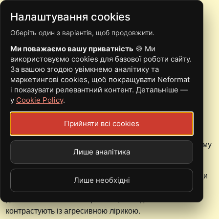
Налаштування cookies
Оберіть один з варіантів, щоб продовжити.
KUASKIO ВИПУСТИЛА
Ми поважаємо вашу приватність
🍪 Ми
НОВУ ПІСНЮ
використовуємо cookies для базової роботи сайту.
За вашою згодою увімкнемо аналітику та
маркетингові cookies, щоб покращувати Neformat
і показувати релевантний контент. Детальніше —
у
Cookie Policy
.
19 Травень, 2026 - 14:30
Neformat.com.ua
Прийняти всі cookies
Днями хіп-хоп-виконавиця презентувала сингл "моя
утопія де вас нема", яким завершує етап роботи в цьому
Лише аналітика
жанрі.
У новій композиції
Валерія
, aka
kuaskio
, критикує вади
Лише необхідні
сучасного суспільства. Стилістично пісня наслідує
дебютний мініальбом артистки, мелодії якого
контрастують із агресивною лірикою.