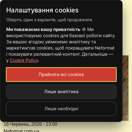
Налаштування cookies
Оберіть один з варіантів, щоб продовжити.
DEDDOM І PAXIT
Ми поважаємо вашу приватність
🍪 Ми
ВИПУСТИЛИ СПЛІТ
використовуємо cookies для базової роботи сайту.
За вашою згодою увімкнемо аналітику та
маркетингові cookies, щоб покращувати Neformat
і показувати релевантний контент. Детальніше —
у
Cookie Policy
.
Прийняти всі cookies
Лише аналітика
Лише необхідні
16 Червень, 2026 - 13:00
Neformat.com.ua