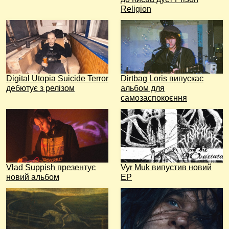
Religion
Digital Utopia Suicide Terror
Dirtbag Loris випускає
дебютує з релізом
альбом для
самозаспокоєння
Vlad Suppish презентує
Vyr Muk випустив новий
новий альбом
EP