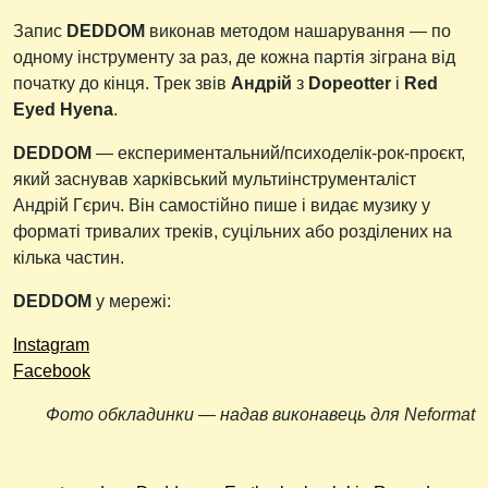
Запис
DEDDOM
виконав методом нашарування — по
одному інструменту за раз, де кожна партія зіграна від
початку до кінця. Трек звів
Андрій
з
Dopeotter
і
Red
Eyed Hyena
.
DEDDOM
— експериментальний/психоделік-рок-проєкт,
який заснував харківський мультиінструменталіст
Андрій Гєрич. Він самостійно пише і видає музику у
форматі тривалих треків, суцільних або розділених на
кілька частин.
DEDDOM
у мережі:
Instagram
Facebook
Фото обкладинки — надав виконавець для
Neformat