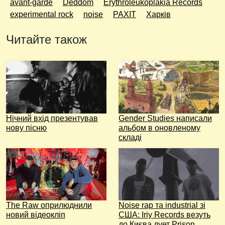
avant-garde
Deddom
Erythroleukoplakia Records
experimental rock
noise
PAXIT
Харків
Читайте також
Нічний вхід презентував
Gender Studies написали
нову пісню
альбом в оновленому
складі
The Raw оприлюднили
Noise rap та industrial зі
новий відеокліп
США: Iriy Records везуть
до Києва дует Prison