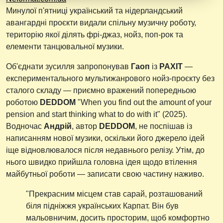
Минулої п'ятниці український та нідерландський
авангардні проєкти видали спільну музичну роботу,
територію якої ділять фрі-джаз, нойз, поп-рок та
елементи танцювальної музики.
Об'єднати зусилля запропонував
Гаоп
із
PAXIT
—
експериментального мультижанрового нойз-проєкту без
сталого складу — приємно вражений попередньою
роботою
DEDDOM
"When you find out the amount of your
pension and start thinking what to do with it" (2025).
Водночас
Андрій
, автор
DEDDOM
, не поспішав із
написанням нової музики, оскільки його джерело ідей
іще відновлювалося після недавнього релізу. Утім, до
нього швидко прийшла головна ідея щодо втілення
майбутньої роботи — записати свою частину наживо.
"Прекрасним місцем став сарай, розташований
біля підніжжя українських Карпат. Він був
мальовничим, досить просторим, щоб комфортно