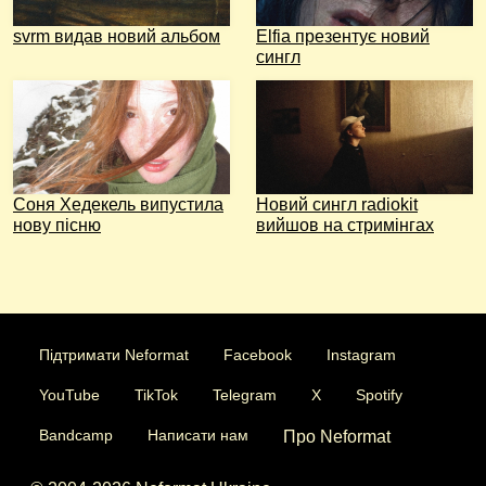
svrm видав новий альбом
Elfia презентує новий
сингл
Соня Хедекель випустила
Новий сингл radiokit
нову пісню
вийшов на стримінгах
Підтримати Neformat
Facebook
Instagram
YouTube
TikTok
Telegram
X
Spotify
Bandcamp
Написати нам
Про Neformat