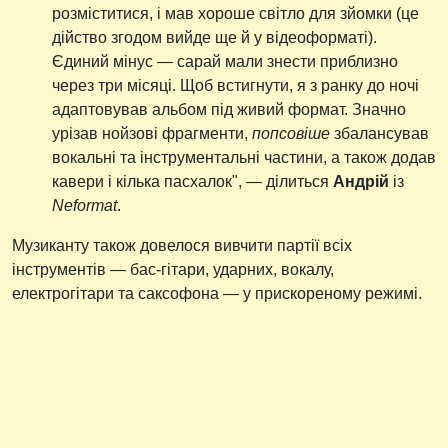
розміститися, і мав хороше світло для зйомки (це
дійство згодом вийде ще й у відеоформаті).
Єдиний мінус — сарай мали знести приблизно
через три місяці. Щоб встигнути, я з ранку до ночі
адаптовував альбом під живий формат. Значно
урізав нойзові фрагменти,
попсовіше
збалансував
вокальні та інструментальні частини, а також додав
кавери і кілька пасхалок", — ділиться
Андрій
із
Neformat
.
Музиканту також довелося вивчити партії всіх
інструментів — бас-гітари, ударних, вокалу,
електрогітари та саксофона — у прискореному режимі.