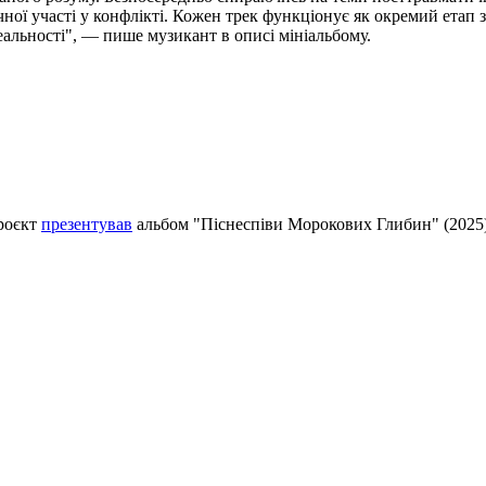
чної участі у конфлікті. Кожен трек функціонує як окремий етап 
альності", — пише музикант в описі мініальбому.
проєкт
презентував
альбом "Піснеспіви Морокових Глибин" (2025), 