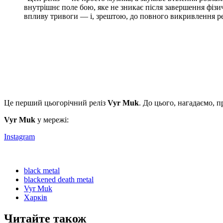
внутрішнє поле бою, яке не зникає після завершення фізи
впливу тривоги — і, зрештою, до повного викривлення ре
Це перший цьогорічний реліз
Vyr Muk
. До цього, нагадаємо, 
Vyr Muk
у мережі:
Instagram
black metal
blackened death metal
Vyr Muk
Харків
Читайте також