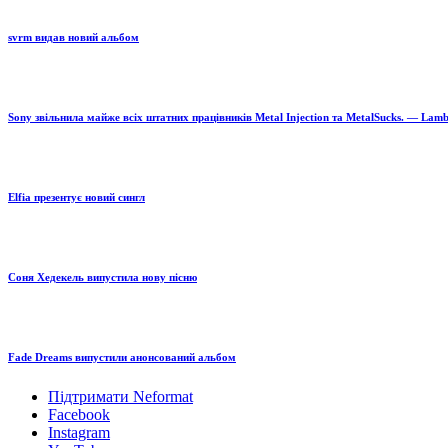
svrm видав новий альбом
Sony звільнила майже всіх штатних працівників Metal Injection та MetalSucks. — Lam
Elfia презентує новий сингл
Соня Хедекель випустила нову пісню
Fade Dreams випустили анонсований альбом
Підтримати Neformat
Facebook
Instagram