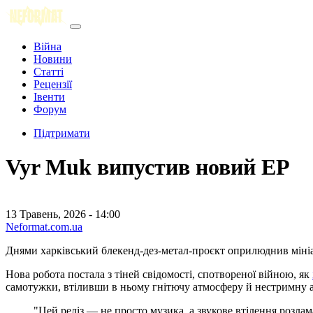
Війна
Новини
Статті
Рецензії
Івенти
Форум
Підтримати
Vyr Muk випустив новий EP
13 Травень, 2026 - 14:00
Neformat.com.ua
Днями харківський блекенд-дез-метал-проєкт оприлюднив міні
Нова робота постала з тіней свідомості, спотвореної війною, як
самотужки, втіливши в ньому гнітючу атмосферу й нестримну а
"Цей реліз — не просто музика, а звукове втілення розла