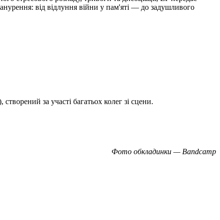
занурення: від відлуння війни у пам'яті — до задушливого
створений за участі багатьох колег зі сцени.
Фото обкладинки — Bandcamp