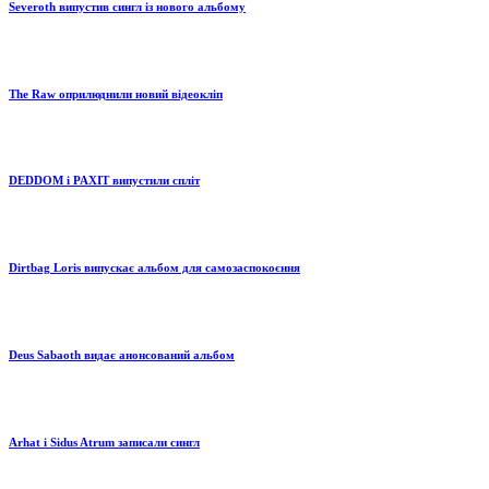
Severoth випустив сингл із нового альбому
The Raw оприлюднили новий відеокліп
DEDDOM і PAXIT випустили спліт
Dirtbag Loris випускає альбом для самозаспокоєння
Deus Sabaoth видає анонсований альбом
Arhat і Sidus Atrum записали сингл