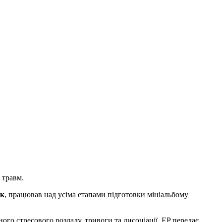
 травм.
юк
, працював над усіма етапами підготовки мініальбому
го стресового розладу, тривоги та дисоціації, EP передає