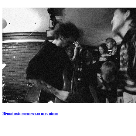
Нічний вхід презентував нову пісню