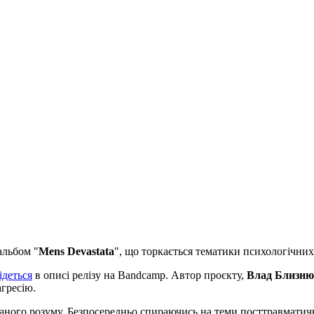
альбом "
Mens Devastata
", що торкається тематики психологічних
ідеться
в описі релізу на Bandcamp. Автор проєкту,
Влад Близн
гресію.
маного розуму. Безпосередньо спираючись на теми посттравматично