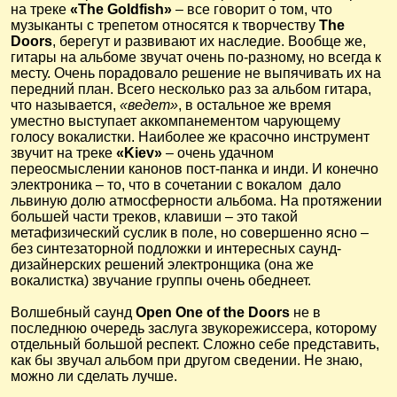
на треке
«The Goldfish»
– все говорит о том, что
музыканты с трепетом относятся к творчеству
The
Doors
, берегут и развивают их наследие. Вообще же,
гитары на альбоме звучат очень по-разному, но всегда к
месту. Очень порадовало решение не выпячивать их на
передний план. Всего несколько раз за альбом гитара,
что называется,
«ведет»
, в остальное же время
уместно выступает аккомпанементом чарующему
голосу вокалистки. Наиболее же красочно инструмент
звучит на треке
«Kiev»
– очень удачном
переосмыслении канонов пост-панка и инди. И конечно
электроника – то, что в сочетании с вокалом дало
львиную долю атмосферности альбома. На протяжении
большей части треков, клавиши – это такой
метафизический суслик в поле, но совершенно ясно –
без синтезаторной подложки и интересных саунд-
дизайнерских решений электронщика (она же
вокалистка) звучание группы очень обеднеет.
Волшебный саунд
Open One of the Doors
не в
последнюю очередь заслуга звукорежиссера, которому
отдельный большой респект. Сложно себе представить,
как бы звучал альбом при другом сведении. Не знаю,
можно ли сделать лучше.