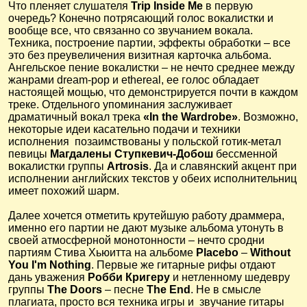
Что пленяет слушателя
Trip Inside Me
в первую
очередь? Конечно потрясающий голос вокалистки и
вообще все, что связанно со звучанием вокала.
Техника, построение партии, эффекты обработки – все
это без преувеличения визитная карточка альбома.
Ангельское пение вокалистки – не нечто среднее между
жанрами dream-pop и ethereal, ее голос обладает
настоящей мощью, что демонстрируется почти в каждом
треке. Отдельного упоминания заслуживает
драматичный вокал трека
«In the Wardrobe»
. Возможно,
некоторые идеи касательно подачи и техники
исполнения позаимствованы у польской готик-метал
певицы
Магдалены Ступкевич-Добош
бессменной
вокалистки группы
Artrosis
. Да и славянский акцент при
исполнении английских текстов у обеих исполнительниц
имеет похожий шарм.
Далее хочется отметить крутейшую работу драммера,
именно его партии не дают музыке альбома утонуть в
своей атмосферной монотонности – нечто сродни
партиям Стива Хьюитта на альбоме
Placebo
–
Without
You I'm Nothing
.
Первые же гитарные рифы отдают
дань уважения
Робби Кригеру
и нетленному шедевру
группы
The Doors
– песне
The End
. Не в смысле
плагиата, просто вся техника игры и звучание гитары