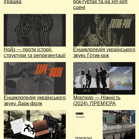
іграшка
рок-гуртах та на хіп-хоп
сцені
Нойз — проти історії,
Енциклопедія українського
структури та репрезентації
звуку. Готик-рок
Енциклопедія українського
Мортидо — Ніжність
звуку. Дарк-фолк
(2024). ПРЕМ'ЄРА