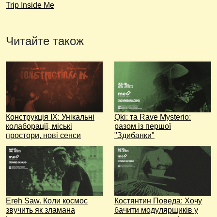
Trip Inside Me
Читайте також
Конструкція ІХ: Унікальні
Qki: та Rave Mysterio:
колаборації, міські
разом із першої
простори, нові сенси
"Здибанки"
Ereh Saw. Коли космос
Костянтин Поведа: Хочу
звучить як зламана
бачити модулярщиків у