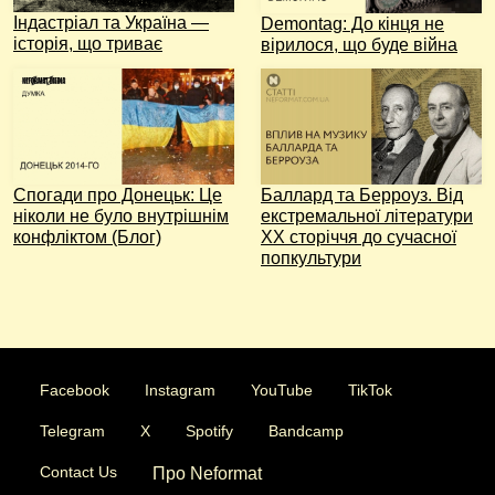
Індастріал та Україна —
Demontag: До кінця не
історія, що триває
вірилося, що буде війна
Спогади про Донецьк: Це
Баллард та Берроуз. Від
ніколи не було внутрішнім
екстремальної літератури
конфліктом (Блог)
ХХ сторіччя до сучасної
попкультури
Facebook
Instagram
YouTube
TikTok
Telegram
X
Spotify
Bandcamp
Contact Us
Про Neformat