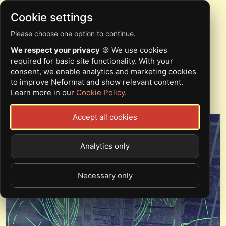
Cookie settings
Please choose one option to continue.
TRIP INSIDE ME - OPEN
We respect your privacy
🍪 We use cookies
ONE OF THE DOORS
required for basic site functionality. With your
consent, we enable analytics and marketing cookies
(2016)
to improve Neformat and show relevant content.
Learn more in our
Cookie Policy
.
Accept all cookies
Analytics only
Necessary only