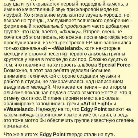
саунда и тут скрывается первый подводный камень, а
именно качественный звук при жанровой моде на
лоуфай. Хотя желание музыкантов звучать хорошо, не
взирая на тренды, заслуживает всяческого одобрения –
фирменный
«подвальный продакшн»
часто добавляет
группе, что называется,
«фишку»
. Второе, очень не
хочется об этом писать, но все же, после многократного
прослушивания, из четырех треков ЕР мне запомнился
только финальный –
«Wasteland»
, хотя некоторые
мелодии и строчки песен из первого альбома группы
крутятся у меня в голове до сих пор. Сложно судить о
том, что повлияло на хитовость альбома
Special Force
.
Возможно, в этот раз ребята уделили большее
внимание технической стороне создания музыки и
работе в студии, не заморачиваясь над написанием
въедливых мелодий. Что касается пения – во втором
альбоме вокальная подача стала заметно жестче, что я
отмечу как плюс. В плане лирики и места вокала в
аранжировке запомнились треки
«Art of Fight»
и
«Wasteland»
. Надежду на то, что
Edgy Point
запоют на
каком-нибудь славянском языке я уже оставил, а ведь
это тоже могло бы обеспечить группе известную степень
признания.
Что же в итоге:
Edgy Point
твердо стали на путь