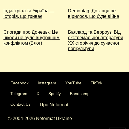
Індастріал та Україна —
Demontag: До кінця не
історія, що триває
вірилося, що буде війна
Спогади про Донецьк: Це
Баллард та Берроуз. Від
ніколи не було внутрішнім
екстремальної літератури
конфліктом (Блог)
ХХ сторіччя до сучасної
попкультури
Facebook
Instagram
YouTube
TikTok
Telegram
X
Spotify
Bandcamp
Contact Us
Про Neformat
© 2004-2026 Neformat Ukraine