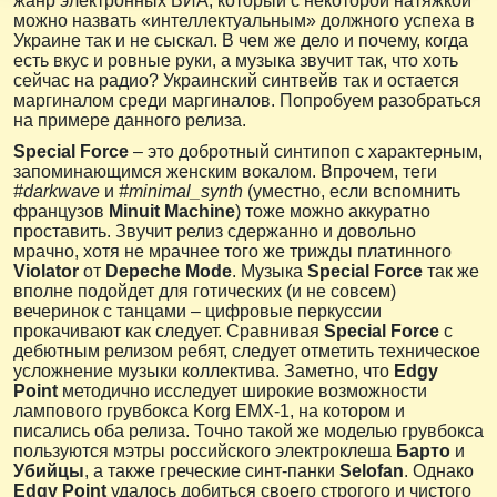
жанр электронных ВИА, который с некоторой натяжкой
можно назвать «интеллектуальным» должного успеха в
Украине так и не сыскал. В чем же дело и почему, когда
есть вкус и ровные руки, а музыка звучит так, что хоть
сейчас на радио? Украинский синтвейв так и остается
маргиналом среди маргиналов. Попробуем разобраться
на примере данного релиза.
Special Force
– это добротный синтипоп с характерным,
запоминающимся женским вокалом. Впрочем, теги
#darkwave
и
#minimal_synth
(уместно, если вспомнить
французов
Minuit Machine
) тоже можно аккуратно
проставить. Звучит релиз сдержанно и довольно
мрачно, хотя не мрачнее того же трижды платинного
Violator
от
Depeche Mode
. Музыка
Special Force
так же
вполне подойдет для готических (и не совсем)
вечеринок с танцами – цифровые перкуссии
прокачивают как следует. Сравнивая
Special Force
с
дебютным релизом ребят, следует отметить техническое
усложнение музыки коллектива. Заметно, что
Edgy
Point
методично исследует широкие возможности
лампового грувбокса Korg EMX-1, на котором и
писались оба релиза. Точно такой же моделью грувбокса
пользуются мэтры российского электроклеша
Барто
и
Убийцы
, а также греческие синт-панки
Selofan
. Однако
Edgy Point
удалось добиться своего строгого и чистого