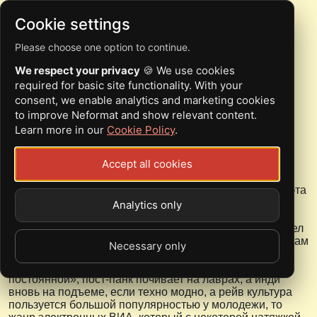
Cookie settings
Please choose one option to continue.
EDGY POINT – SPECIAL
We respect your privacy
🍪 We use cookies
FORCE (2017)
required for basic site functionality. With your
consent, we enable analytics and marketing cookies
to improve Neformat and show relevant content.
Learn more in our
Cookie Policy
.
Вадим Олійников
Accept all cookies
10.02.2017
Второй по счету релиз житомирского электронного дуэта
Edgy Point
увидел свет, и что-то я не заметил
Analytics only
достаточного восторга у публики по этому поводу.
Возможно, я излишне драматизирую, но положение дел
на отечественной синтвейв сцене такое, что музыкантам
Necessary only
впору коллективно писать пособие о том, как не стать
звездой. Если панк-хардкор является «валютой
постоянной», пост-панк почивает на лаврах, а инди
вновь на подъеме, если техно модно, а рейв культура
пользуется большой популярностью у молодежи, то