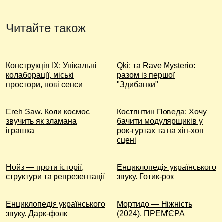
Читайте також
Конструкція ІХ: Унікальні
Qki: та Rave Mysterio:
колаборації, міські
разом із першої
простори, нові сенси
"Здибанки"
Ereh Saw. Коли космос
Костянтин Поведа: Хочу
звучить як зламана
бачити модулярщиків у
іграшка
рок-гуртах та на хіп-хоп
сцені
Нойз — проти історії,
Енциклопедія українського
структури та репрезентації
звуку. Готик-рок
Енциклопедія українського
Мортидо — Ніжність
звуку. Дарк-фолк
(2024). ПРЕМ'ЄРА