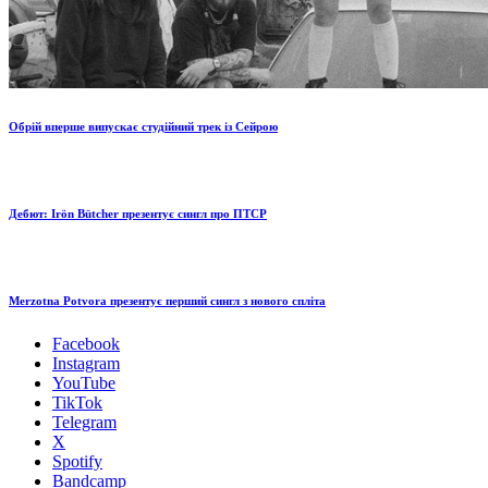
Обрій вперше випускає студійний трек із Сейрою
Дебют: Irön Bütcher презентує сингл про ПТСР
Merzotna Potvora презентує перший сингл з нового спліта
Facebook
Instagram
YouTube
TikTok
Telegram
X
Spotify
Bandcamp