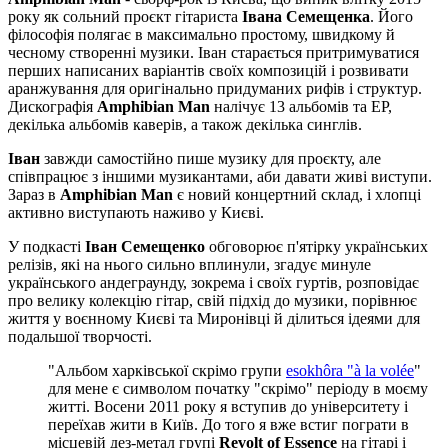
року як сольний проєкт гітариста
Івана Семещенка
. Його
філософія полягає в максимально простому, швидкому й
чесному створенні музики. Іван старається притримуватися
перших написаних варіантів своїх композицій і розвивати
аранжування для оригінально придуманих рифів і структур.
Дискографія
Amphibian Man
налічує 13 альбомів та EP,
декілька альбомів каверів, а також декілька синглів.
Іван
завжди самостійно пише музику для проєкту, але
співпрацює з іншими музикантами, аби давати живі виступи.
Зараз в
Amphibian Man
є новий концертний склад, і хлопці
активно виступають наживо у Києві.
У подкасті
Іван Семещенко
обговорює п'ятірку українських
релізів, які на нього сильно вплинули, згадує минуле
українського андеграунду, зокрема і своїх гуртів, розповідає
про велику колекцію гітар, свій підхід до музики, порівнює
життя у воєнному Києві та Миронівці й ділиться ідеями для
подальшої творчості.
"Альбом харківської скрімо групи
esokhôra "à la volée
"
для мене є символом початку "скрімо" періоду в моєму
житті. Восени 2011 року я вступив до університету і
переїхав жити в Київ. До того я вже встиг пограти в
місцевій дез-метал групі
Revolt of Essence
на гітарі і