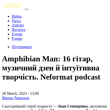
Війна
News
Articles
Reviews
Events
Forum
Підтримати
Amphibian Man: 16 гітар,
музичний дзен й інтуїтивна
творчість. Neformat podcast
28 March, 2023 - 13:00
Ярина Денисюк
Сьогоднішній герой подкасту —
Іван Семещенко,
засновник