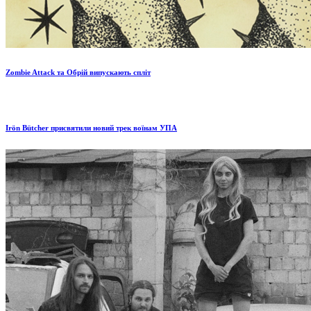
Zombie Attack та Обрій випускають спліт
Irön Bütcher присвятили новий трек воїнам УПА