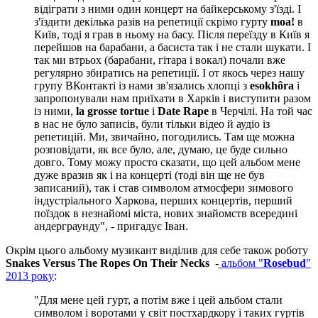
відіграти з ними один концерт на байкерському з'їзді. І
з'їздити декілька разів на репетиції скрімо гурту
moa!
в
Київ, тоді я грав в ньому на басу. Після переїзду в Київ я
перейшов на барабани, а басиста так і не стали шукати. І
так ми втрьох (барабани, гітара і вокал) почали вже
регулярно збиратись на репетиції. І от якось через нашу
групу ВКонтакті із нами зв'язались хлопці з
esokhôra
і
запропонували нам приїхати в Харків і виступити разом
із ними,
la grosse tortue
і
Date Rape
в Черчілі. На той час
в нас не було записів, були тільки відео й аудіо із
репетицій. Ми, звичайно, погодились. Там ще можна
розповідати, як все було, але, думаю, це буде сильно
довго. Тому можу просто сказати, що цей альбом мене
дуже вразив як і на концерті (тоді він ще не був
записаний), так і став символом атмосфери зимового
індустріального Харкова, перших концертів, перший
поїздок в незнайомі міста, нових знайомств всередині
андерграунду", - пригадує Іван.
Окрім цього альбому музикант виділив для себе також роботу
Snakes Versus The Ropes On Their Necks
-
альбом "
Rosebud
"
2013 року
:
"Для мене цей гурт, а потім вже і цей альбом стали
символом і воротами у світ постхардкору і таких гуртів