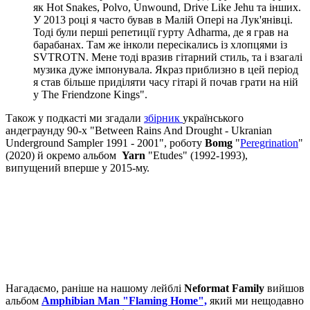
як Hot Snakes, Polvo, Unwound, Drive Like Jehu та інших.
У 2013 році я часто бував в Малій Опері на Лук'янівці.
Тоді були перші репетиції гурту Adharma, де я грав на
барабанах. Там же інколи пересікались із хлопцями із
SVTROTN. Мене тоді вразив гітарний стиль, та і взагалі
музика дуже імпонувала. Якраз приблизно в цей період
я став більше приділяти часу гітарі й почав грати на ній
у The Friendzone Kings".
Також у подкасті ми згадали
збірник
українського
андеграунду 90-х "Between Rains And Drought - Ukranian
Underground Sampler 1991 - 2001", роботу
Bomg
"
Peregrination
"
(2020) й окремо альбом
Yarn
"Etudes" (1992-1993),
випущений вперше у 2015-му.
Нагадаємо, раніше на нашому лейблі
Neformat Family
вийшов
альбом
Amphibian Man "Flaming Home",
який ми нещодавно