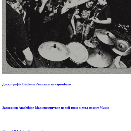
Дискографія Displease з'явилась на стримінгах
Засновник Amphibian Man презентував новий треш-метал проєкт Mystic