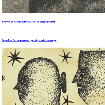
Буйтур та Обрій випускають похмурий спліт
Sumakh: Експерименти, досвід і зміна підходу