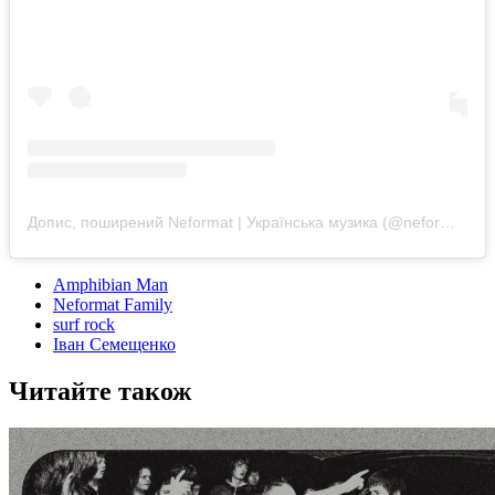
Допис, поширений Neformat | Українська музика (@neformatcomua)
Amphibian Man
Neformat Family
surf rock
Іван Семещенко
Читайте також