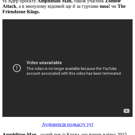
та лідер проєкту
Amphibian Man,
також учасник
Zombie
Attack
, а в минулому відомий ще й за гуртами
moa!
чи
The
Friendzone Kings.
Аудіоверсія подкасту тут
Amphibian Man
- сьорф-рок із Києва, що виник влітку 2015