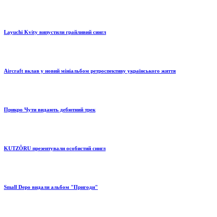
Layuchi Kvity випустили грайливий сингл
Aircraft вклав у новий мініальбом ретроспективу українського життя
Прикро Чути видають дебютний трек
KUTZÔRU презентували особистий сингл
Small Depo видали альбом "Пригоди"