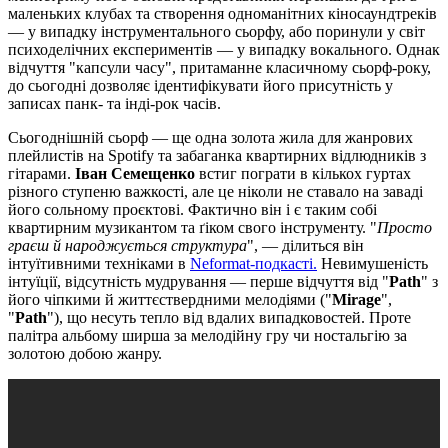
маленьких клубах та створення одноманітних кіносаундтреків
— у випадку інструментального сьорфу, або поринули у світ
психоделічних експериментів — у випадку вокального. Однак
відчуття "капсули часу", притаманне класичному сьорф-року,
до сьогодні дозволяє ідентифікувати його присутність у
записах панк- та інді-рок часів.
Сьогоднішній сьорф — ще одна золота жила для жанрових
плейлистів на Spotify та забаганка квартирних відлюдників з
гітарами.
Іван Семещенко
встиг пограти в кількох гуртах
різного ступеню важкості, але це ніколи не ставало на заваді
його сольному проєктові. Фактично він і є таким собі
квартирним музикантом та ґіком свого інструменту. "
Просто
граєш й народжується структура
", — ділиться він
інтуїтивними техніками в
Neformat-подкасті.
Невимушеність
інтуїції, відсутність мудрування — перше відчуття від "
Path
" з
його чіпкими й життєствердними мелодіями ("
Mirage
",
"
Path
"), що несуть тепло від вдалих випадковостей. Проте
палітра альбому ширша за мелодійну гру чи ностальгію за
золотою добою жанру.