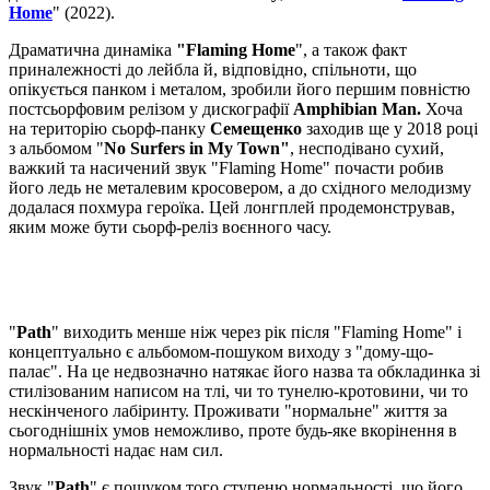
Home
" (2022).
Драматична динаміка
"Flaming Home
", а також факт
приналежності до лейбла й, відповідно, спільноти, що
опікується панком і металом, зробили його першим повністю
постсьорфовим релізом у дискографії
Amphibian Man.
Хоча
на територію сьорф-панку
Семещенко
заходив ще у 2018 році
з альбомом "
No Surfers in My Town"
, несподівано сухий,
важкий та насичений звук "Flaming Home" почасти робив
його ледь не металевим кросовером, а до східного мелодизму
додалася похмура героїка. Цей лонгплей продемонстрував,
яким може бути сьорф-реліз воєнного часу.
"
Path
" виходить менше ніж через рік після "Flaming Home" і
концептуально є альбомом-пошуком виходу з "дому-що-
палає". На це недвозначно натякає його назва та обкладинка зі
стилізованим написом на тлі, чи то тунелю-кротовини, чи то
нескінченого лабіринту. Проживати "нормальне" життя за
сьогоднішніх умов неможливо, проте будь-яке вкорінення в
нормальності надає нам сил.
Звук "
Path
" є пошуком того ступеню нормальності, що його