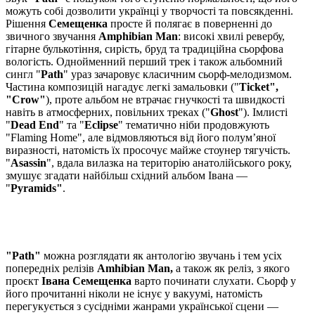
можуть собі дозволити українці у творчості та повсякденні.
Рішення
Семещенка
просте й полягає в поверненні до
звичного звучання
Amphibian Man
: високі хвилі ревербу,
гітарне булькотіння, сирість, бруд та традиційна сьорфова
вологість. Однойменний перший трек і також альбомний
сингл "
Path
" ураз зачаровує класичним сьорф-мелодизмом.
Частина композицій нагадує легкі замальовки ("
Ticket",
"Crow"
), проте альбом не втрачає гнучкості та швидкості
навіть в атмосферних, повільних треках ("
Ghost
"). Імлисті
"
Dead End
" та "
Eclipse
" тематично ніби продовжують
"Flaming Home", але відмовляються від його полум’яної
виразності, натомість їх просочує майже стоунер тягучість.
"
Asassin
", вдала вилазка на територію анатолійського року,
змушує згадати найбільш східний альбом Івана —
"
Pyramids"
.
"Path"
можна розглядати як антологію звучань і тем усіх
попередніх релізів
Amhibian Man,
а також як реліз, з якого
проєкт
Івана Семещенка
варто починати слухати. Сьорф у
його прочитанні ніколи не існує у вакуумі, натомість
перегукується з сусідніми жанрами української сцени —