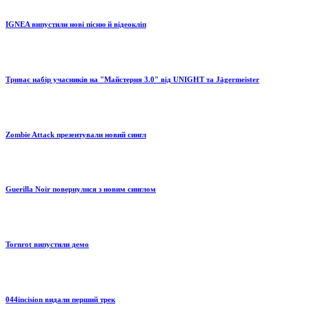
IGNEA випустили нові пісню й відеокліп
Триває набір учасників на "Майстерня 3.0" від UNIGHT та Jägermeister
Zombie Attack презентували новий сингл
Guerilla Noir повернулися з новим синглом
Tornrot випустили демо
044incision видали перший трек