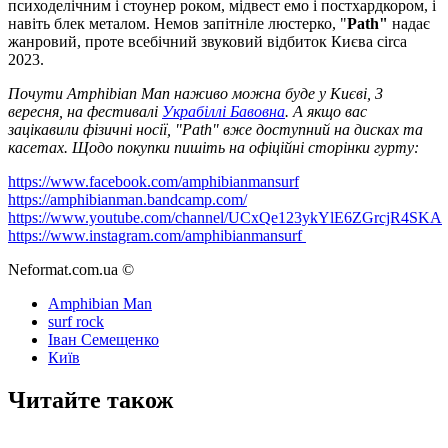
психоделічним і стоунер роком, мідвест емо і постхардкором, і
навіть блек металом. Немов запітніле люстерко, "
Path"
надає
жанровий, проте всебічний звуковий відбиток Києва circa
2023.
Почути Amphibian Man наживо можна буде у Києві, 3
вересня, на фестивалі
Украбіллі Бавовна
. А якщо вас
зацікавили фізичні носії, "Path" вже доступний на дисках та
касетах. Щодо покупки пишіть на офіційні сторінки гурту:
https://www.facebook.com/amphibianmansurf
https://amphibianman.bandcamp.com/
https://www.youtube.com/channel/UCxQe123ykYlE6ZGrcjR4SKA
https://www.instagram.com/amphibianmansurf
Neformat.com.ua ©
Amphibian Man
surf rock
Іван Семещенко
Київ
Читайте також