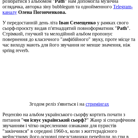
розібратися з альбомом "
Path
" нам допомогла музична
оглядачка, авторка зіну bubblegum та однойменного
Telegram-
каналу
Олена Погонченкова.
У передостанній день літа
Іван Семещенко
у рамках свого
сьорф-проєкту видав п'ятнадцятий повноформатник "
Path
".
Стрімкий, гнучкий та мелодійний альбом пропонує
повернення до класичного "амфібійного" звуку, проте місце та
час виходу мають для його звучання не менше значення, ніж
spring reverb.
Згодом реліз з'явиться і на
стримінгах
Рецензію на альбом українського сьорфу кортить почати з
питання "
чи існує український сьорф?
" Жанр зі специфічним
звучанням і чітко окресленими ознаками для пуристів
"закінчився" в середині 1960-х, коли з життєрадісного
мейнстриму його основні представники перейшли до гри в