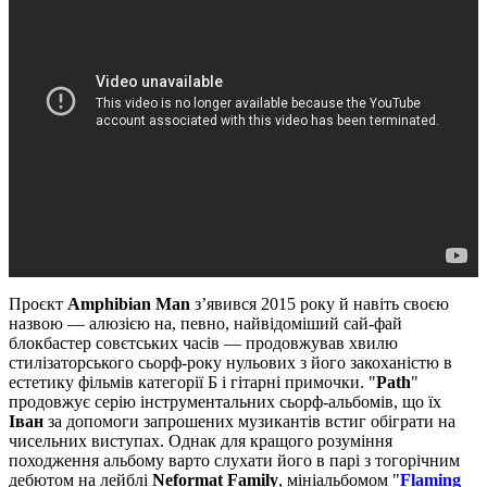
Проєкт
Amphibian Man
з’явився 2015 року й навіть своєю
назвою — алюзією на, певно, найвідоміший сай-фай
блокбастер совєтських часів — продовжував хвилю
стилізаторського сьорф-року нульових з його закоханістю в
естетику фільмів категорії Б і гітарні примочки. "
Path
"
продовжує серію інструментальних сьорф-альбомів, що їх
Іван
за допомоги запрошених музикантів встиг обіграти на
чисельних виступах. Однак для кращого розуміння
походження альбому варто слухати його в парі з тогорічним
дебютом на лейблі
Neformat Family
, мініальбомом "
Flaming