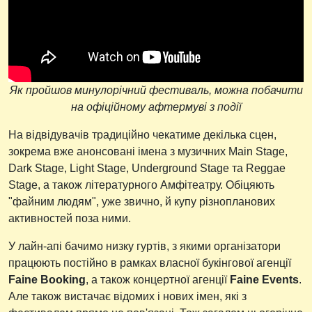
Як пройшов минулорічний фестиваль, можна побачити
на офіційному афтермуві з події
На відвідувачів традиційно чекатиме декілька сцен,
зокрема вже анонсовані імена з музичних Main Stage,
Dark Stage, Light Stage, Underground Stage та Reggae
Stage, а також літературного Амфітеатру. Обіцяють
"файним людям", уже звично, й купу різнопланових
активностей поза ними.
У лайн-апі бачимо низку гуртів, з якими організатори
працюють постійно в рамках власної букінгової агенції
Faine Booking
, а також концертної агенції
Faine Events
.
Але також вистачає відомих і нових імен, які з