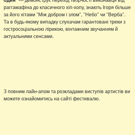
один
" — демонструє перехід творчості виконавця від
раггамафіна до класичного хіп-хопу, знають Ігоря більше
за його хітами "Між добром і злом", "Небо" чи "Верба".
Та в будь-якому випадку слухачам гарантовані треки з
гостросоціальною лірикою, вінтажним звучанням й
актуальними сенсами.
З повним лайн-апом та розкладами виступів артистів ви
можете ознайомитись на сайті фестивалю.