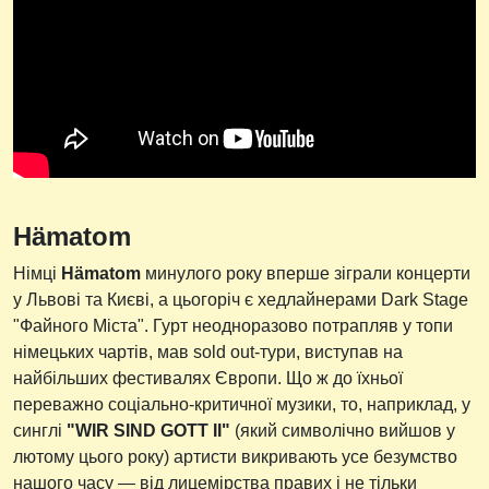
Hämatom
Німці
Hämatom
минулого року вперше зіграли концерти
у Львові та Києві, а цьогоріч є хедлайнерами Dark Stage
"Файного Міста". Гурт неодноразово потрапляв у топи
німецьких чартів, мав sold out-тури, виступав на
найбільших фестивалях Європи. Що ж до їхньої
переважно соціально-критичної музики, то, наприклад, у
синглі
"WIR SIND GOTT II"
(який символічно вийшов у
лютому цього року) артисти викривають усе безумство
нашого часу — від лицемірства правих і не тільки