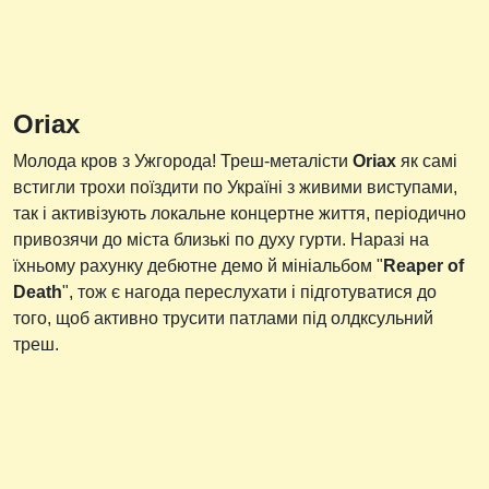
Oriax
Молода кров з Ужгорода! Треш-металісти
Oriax
як самі
встигли трохи поїздити по Україні з живими виступами,
так і активізують локальне концертне життя, періодично
привозячи до міста близькі по духу гурти. Наразі на
їхньому рахунку дебютне демо й мініальбом "
Reaper of
Death
", тож є нагода переслухати і підготуватися до
того, щоб активно трусити патлами під олдксульний
треш.