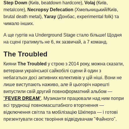
Step Down
(Київ, beatdown hardcore),
Volaj
(Київ,
metalcore),
Necropsy Defecation
(Хмельницький/Київ,
brutal death metal),
Yaray
(Донбас, experimental folk) та
чимало інших.
А ще гуртів на Underground Stage стало більше! Щодня
на сцені гратимуть не 6, як зазвичай, а 7 команд.
The Troubled
Кияни
The Troubled
у строю з 2014 року, можна сказати,
ветерани української сайкобілі сцени й один з
небагатьох досі активних колективів у цій ніші. Вони не
лише виступають наживо, але й цьогоріч нарешті
випустили свій другий повноформатний альбом —
"
FEVER DREAM
"
. Музиканти працювали над ним попри
всі труднощі повномасштабного вторгнення —
відключення світла та мобілізацію Шкіпера — і готові
презентувати своє творіння відвідувачам "Файного".