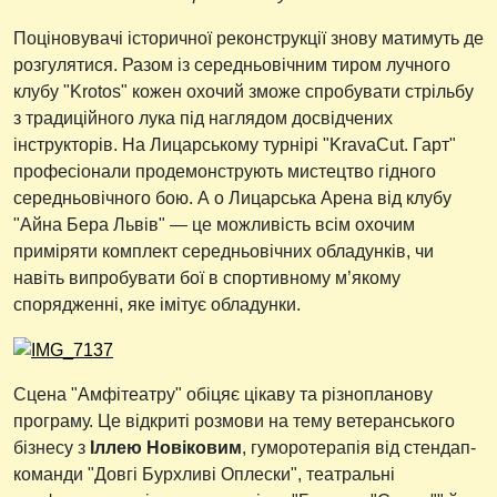
Поціновувачі історичної реконструкції знову матимуть де
розгулятися. Разом із середньовічним тиром лучного
клубу "Krotos" кожен охочий зможе спробувати стрільбу
з традиційного лука під наглядом досвідчених
інструкторів. На Лицарському турнірі "KravaCut. Гарт"
професіонали продемонструють мистецтво гідного
середньовічного бою. А о Лицарська Арена від клубу
"Айна Бера Львів" — це можливість всім охочим
приміряти комплект середньовічних обладунків, чи
навіть випробувати бої в спортивному м’якому
спорядженні, яке імітує обладунки.
Сцена "Амфітеатру" обіцяє цікаву та різнопланову
програму. Це відкриті розмови на тему ветеранського
бізнесу з
Іллею Новіковим
, гуморотерапія від стендап-
команди "Довгі Бурхливі Оплески", театральні