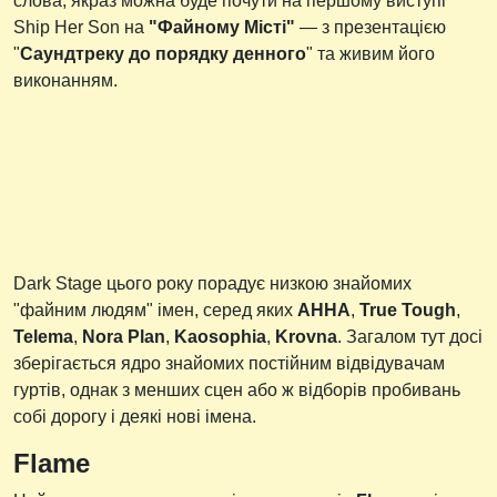
слова, якраз можна буде почути на першому виступі
Ship Her Son на
"Файному Місті"
— з презентацією
"
Саундтреку до порядку денного
" та живим його
виконанням.
Dark Stage цього року порадує низкою знайомих
"файним людям" імен, серед яких
АННА
,
True Tough
,
Telema
,
Nora Plan
,
Kaosophia
,
Krovna
. Загалом тут досі
зберігається ядро знайомих постійним відвідувачам
гуртів, однак з менших сцен або ж відборів пробивань
собі дорогу і деякі нові імена.
Flame