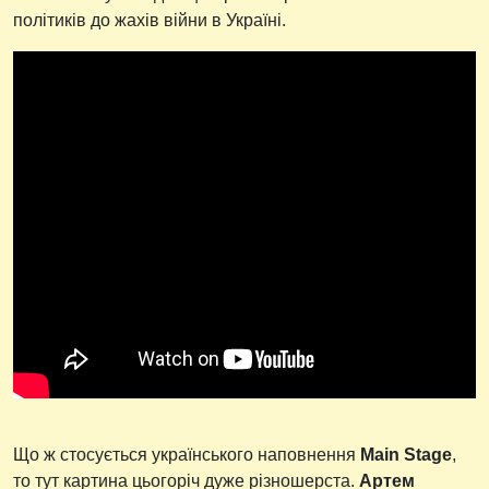
політиків до жахів війни в Україні.
Що ж стосується українського наповнення
Main Stage
,
то тут картина цьогоріч дуже різношерста.
Артем