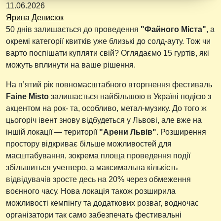
11.06.2026
Ярина Денисюк
50 днів залишається до проведення
"Файного Міста"
, а
окремі категорії квитків уже близькі до солд-ауту. Тож чи
варто поспішати купляти свій? Оглядаємо 15 гуртів, які
можуть вплинути на ваше рішення.
На п’ятий рік повномасштабного вторгнення фестиваль
Faine Misto
залишається найбільшою в Україні подією з
акцентом на рок- та, особливо, метал-музику. До того ж
цьогоріч івент знову відбудеться у Львові, але вже на
іншій локації — території
"Арени Львів"
. Розширення
простору відкриває більше можливостей для
масштабування, зокрема площа проведення події
збільшиться учетверо, а максимальна кількість
відвідувачів зросте десь на 20% через обмеження
воєнного часу. Нова локація також розширила
можливості кемпінгу та додаткових розваг, водночас
організатори так само забезпечать фестивальні