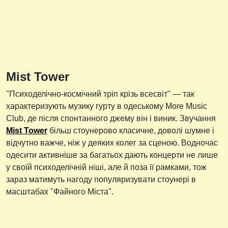
Mist Tower
"Психоделічно-космічний тріп крізь всесвіт" — так
характеризують музику гурту в одеському More Music
Club, де після спонтанного джему він і виник. Звучання
Mist Tower
більш стоунерово класичне, доволі шумне і
відчутно важче, ніж у деяких колег за сценою. Водночас
одесити активніше за багатьох дають концерти не лише
у своїй психоделічній ніші, але й поза її рамками, тож
зараз матимуть нагоду популяризувати стоунері в
масштабах "Файного Міста".