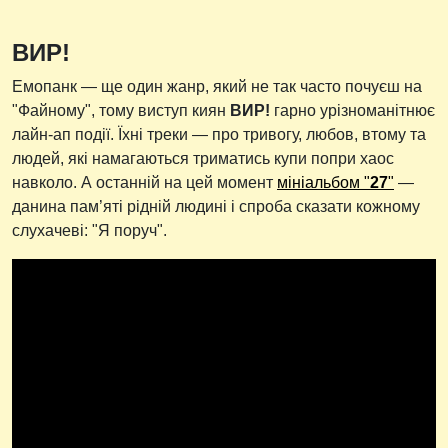
ВИР!
Емопанк — ще один жанр, який не так часто почуєш на
"Файному", тому виступ киян
ВИР!
гарно урізноманітнює
лайн-ап події. Їхні треки — про тривогу, любов, втому та
людей, які намагаються триматись купи попри хаос
навколо. А останній на цей момент
мініальбом "
27
"
—
данина пам’яті рідній людині і спроба сказати кожному
слухачеві: "Я поруч".