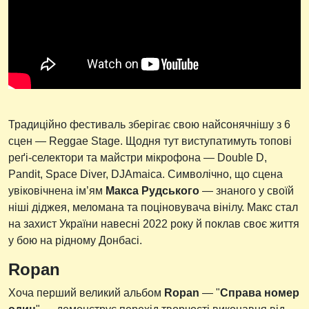
Традиційно фестиваль зберігає свою найсонячнішу з 6
сцен — Reggae Stage. Щодня тут виступатимуть топові
реґі-селектори та майстри мікрофона — Double D,
Pandit, Space Diver, DJAmaica. Символічно, що сцена
увіковічнена ім’ям
Макса Рудського
— знаного у своїй
ніші діджея, меломана та поціновувача вінілу. Макс стал
на захист України навесні 2022 року й поклав своє життя
у бою на рідному Донбасі.
Ropan
Хоча перший великий альбом
Ropan
— "
Справа номер