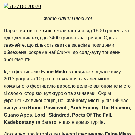
Фото Аліни Плеської
Наразі
вартість квитків
коливається від 1800 гривень за
одноденний вхід до 3400 гривень за три дні. Однак
зважайте, що кількість квитків за всіма позиціями
обмежена, зокрема найближчі до солд-ауту триденні
абонементи.
Ідея фестивалю
Faine Misto
зародилася у далекому
2013 році й за 10 років існування із маленького
локального фестивалю виросло велике автономне місто
зі своєю історією, культурою та звичаями. Окрім
українських виконавців, на "Файному Місті" у різний час
виступали
Rome
,
Powerwolf
,
Arch Enemy
,
The Rasmus
,
Guano Apes
,
Lordi
,
Skindred
,
Poets Of The Fall
,
Kadebostany
та багато інших відомих гуртів.
Докладно про історію та цінності фестивалю
Faine Misto