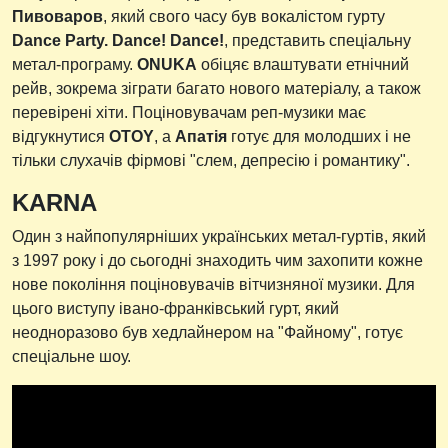
Пивоваров
, який свого часу був вокалістом гурту
Dance Party. Dance! Dance!
, представить спеціальну
метал-програму.
ONUKA
обіцяє влаштувати етнічний
рейв, зокрема зіграти багато нового матеріалу, а також
перевірені хіти. Поціновувачам реп-музики має
відгукнутися
OTOY
, а
Апатія
готує для молодших і не
тільки слухачів фірмові "слем, депресію і романтику".
KARNA
Один з найпопулярніших українських метал-гуртів, який
з 1997 року і до сьогодні знаходить чим захопити кожне
нове покоління поціновувачів вітчизняної музики. Для
цього виступу івано-франківський гурт, який
неодноразово був хедлайнером на "Файному", готує
спеціальне шоу.