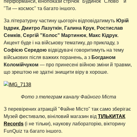
перформанси, кінопокази стрічок "Будинок "Слово"" й
"Ти — космос" та багато іншого.
За літературну частину цьогоріч відповідатимуть
Юрій
Іздрик
,
Дмитро Лазуткін
,
Галина Крук
,
Ростислав
Семків
,
Сергій "Колос" Мартинюк
,
Макс Кідрук
.
Акцент буде і на військову тематику, до прикладу, з
Софією Середою
відвідувачі говоритимуть на тему
військових після важких поранень, а з
Богданом
Коломійчуком
— про принесені війною зміни й травми,
що зрештою не здатні знищити віру в хороше.
Фото з телеграм каналу Файного Міста
З перевірених атракцій "Файне Місто" так само зберігає
Музей фестивалю, вініловий магазин від
ТІЛЬКИТАК
Records
(і не тільки), наукову лабораторію, вікторину
FunQuiz та багато іншого.