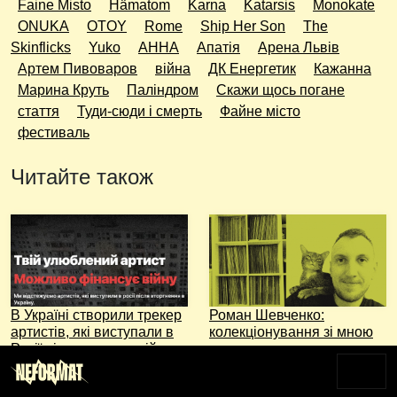
Faine Misto
Hämatom
Karna
Katarsis
Monokate
ONUKA
OTOY
Rome
Ship Her Son
The
Skinflicks
Yuko
АННА
Апатія
Арена Львів
Артем Пивоваров
війна
ДК Енергетик
Кажанна
Марина Круть
Паліндром
Скажи щось погане
стаття
Туди-сюди і смерть
Файне місто
фестиваль
Читайте також
В Україні створили трекер
Роман Шевченко:
артистів, які виступали в
колекціонування зі мною
Росії після початку війни
на все життя