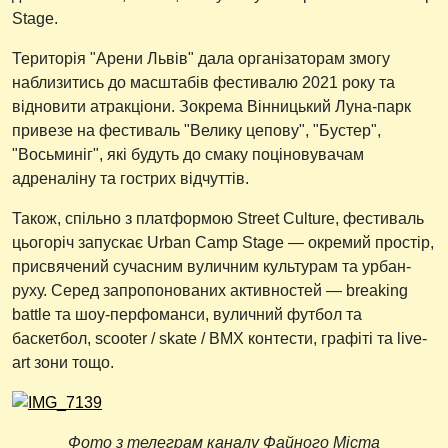
Stage.
Територія "Арени Львів" дала організаторам змогу
наблизитись до масштабів фестивалю 2021 року та
відновити атракціони. Зокрема Вінницький Луна-парк
привезе на фестиваль "Велику цепову", "Бустер",
"Восьминіг", які будуть до смаку поціновувачам
адреналіну та гострих відчуттів.
Також, спільно з платформою Street Culture, фестиваль
цьогоріч запускає Urban Camp Stage — окремий простір,
присвячений сучасним вуличним культурам та урбан-
руху. Серед запропонованих активностей — breaking
battle та шоу-перфоманси, вуличний футбол та
баскетбол, scooter / skate / BMX контести, графіті та live-
art зони тощо.
Фото з телеграм каналу Файного Міста