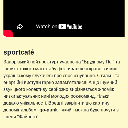
sportcafé
Запорізький нойз-рок-гурт участю на "Брудному Псі" та
інших схожого масштабу фестивалях яскраво заявив
українському слухачеві про своє існування. Стильні та
енергійні виступи гарно запам’яталися! А що шумний
звук цього колективу серйозно вирізняється з-поміж
низки актуальних нині молодих рок-команд, тільки
додало унікальності. Врешті закріпити цю картину
допоміг альбом "
go-punk
", який і можна буде почути зі
сцени "Файного".