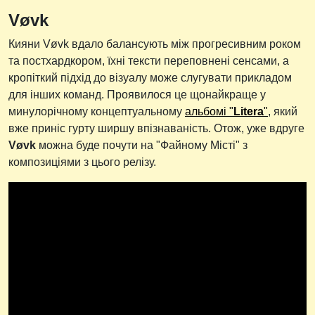
Vøvk
Кияни Vøvk вдало балансують між прогресивним роком
та постхардкором, їхні тексти переповнені сенсами, а
кропіткий підхід до візуалу може слугувати прикладом
для інших команд. Проявилося це щонайкраще у
минулорічному концептуальному
альбомі "
Litera
"
, який
вже приніс гурту ширшу впізнаваність. Отож, уже вдруге
Vøvk
можна буде почути на "Файному Місті" з
композиціями з цього релізу.