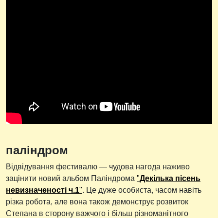
паліндром
Відвідування фестивалю — чудова нагода наживо
зацінити новий альбом Паліндрома
"
Декілька пісень
невизначеності ч.1
"
. Це дуже особиста, часом навіть
різка робота, але вона також демонструє розвиток
Степана в сторону важчого і більш різноманітного