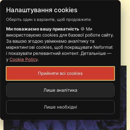
Налаштування cookies
Оберіть один з варіантів, щоб продовжити.
FAINE MISTO 2026: 15
Ми поважаємо вашу приватність
🍪 Ми
ГУРТІВ, НА ЯКІ ВАРТО
використовуємо cookies для базової роботи сайту.
За вашою згодою увімкнемо аналітику та
ЗВЕРНУТИ УВАГУ
маркетингові cookies, щоб покращувати Neformat
і показувати релевантний контент. Детальніше —
у
Cookie Policy
.
Прийняти всі cookies
Лише аналітика
Лише необхідні