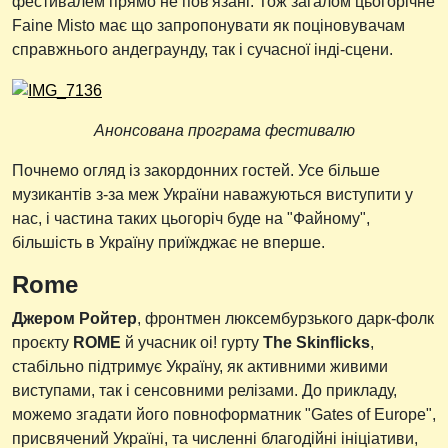
фестивалем прямо не пов'язані. Тож загалом цьогорічне
Faine Misto має що запропонувати як поціновувачам
справжнього андеграунду, так і сучасної інді-сцени.
Анонсована програма фестивалю
Почнемо огляд із закордонних гостей. Усе більше
музикантів з-за меж України наважуються виступити у
нас, і частина таких цьогоріч буде на "Файному",
більшість в Україну приїжджає не вперше.
Rome
Джером Ройтер
, фронтмен люксембурзького дарк-фолк
проєкту
ROME
й учасник oi! гурту
The Skinflicks
,
стабільно підтримує Україну, як активними живими
виступами, так і сенсовними релізами. До прикладу,
можемо згадати його повноформатник "Gates of Europe",
присвячений Україні, та численні благодійні ініціативи,