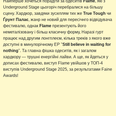
Найперше хочеться порадіти за одеситів
Flame
, які з
Underground Stage цьогоріч перебралися на більшу
сцену. Хардкор, завдяки зусиллям тих же
True Tough
чи
Ґрунт Палає
, жанр не новий для пересічнго відвідувача
фестивалю, однак
Flame
презентують його
неметалізовану і більш класичну форму, Наразі гурт
працює над другим лонгплеєм, кілька треків з якого вже
доступні в минулорічному EP "
Still believe in waiting for
nothing
". Та главна фішка одеситів, як і загалом
хардкору — трушні енергійні лайви. А ще, як йдеться у
дописах фестивалю, виступ Flame увійшов у ТОП-4
виступів Underground Stage 2025, за результатами Faine
Awards!