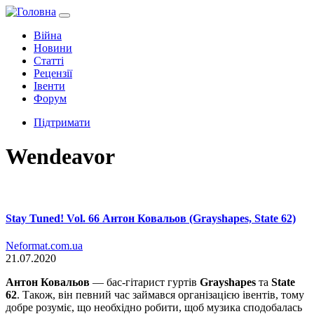
Війна
Новини
Статті
Рецензії
Івенти
Форум
Підтримати
Wendeavor
Stay Tuned! Vol. 66 Антон Ковальов (Grayshapes, State 62)
Neformat.com.ua
21.07.2020
Антон Ковальов
— бас-гітарист гуртів
Grayshapes
та
State
62
. Також, він певний час займався організацією івентів, тому
добре розуміє, що необхідно робити, щоб музика сподобалась