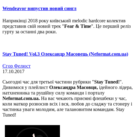
Wendeavor випустив новий сингл
Наприкінці 2018 року київський melodic hardcore колектив
представив свій новий трек "
Fear & Time
". Це перший реліз
гурту за останні два роки.
Stay Tuned! Vol.3 Олександр Масовець (Neformat.com.ua)
Єгор Фелюст
17.10.2017
Сьогодні час для третьої частини рубрики "
Stay Tuned!
".
Дивимося у плейлист
Олександра Масовця,
ідейного лідера,
натхненника та рушійну силу команди і порталу
Neformat.com.ua.
На вас чекають приємні флешбеки у час,
коли маткор розносив всіх і вся, любов до сладжу та стонеру і
частинка уваги молодим, але талановитим командам. Stay
Tuned!