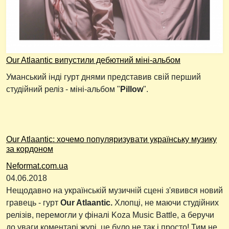
Our Atlaantic випустили дебютний міні-альбом
Уманський інді гурт днями представив свій перший
студійний реліз - міні-альбом "
Pillow
".
Our Atlaantic: хочемо популяризувати українську музику
за кордоном
Neformat.com.ua
04.06.2018
Нещодавно на українській музичній сцені з'явився новий
гравець - гурт
Our Atlaantic.
Хлопці, не маючи студійних
релізів, перемогли у фіналі Koza Music Battle, а беручи
до уваги коментарі журі, це було не так і просто! Тим не