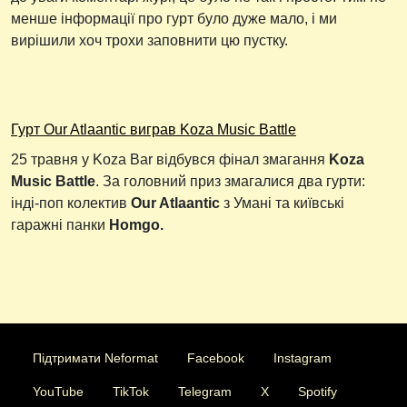
менше інформації про гурт було дуже мало, і ми
вирішили хоч трохи заповнити цю пустку.
Гурт Our Atlaantic виграв Koza Music Battle
25 травня у Koza Bar відбувся фінал змагання
Koza
Music Battle
. За головний приз змагалися два гурти:
інді-поп колектив
Our Atlaantic
з Умані та київські
гаражні панки
Homgo.
Підтримати Neformat
Facebook
Instagram
YouTube
TikTok
Telegram
X
Spotify