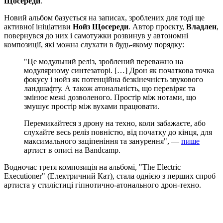
Щосереди
.
Новий альбом базується на записах, зроблених для тоді ще
активної ініціативи
Нойз Щосереди
. Автор проєкту,
Владлен
,
повернувся до них і самотужки розвинув у автономні
композиції, які можна слухати в будь-якому порядку:
"Це модульний реліз, зроблений переважно на
модулярному синтезаторі. […] Дрон як початкова точка
фокусу і нойз як потенційна безкінечність звукового
ландшафту. А також атональність, що перевіряє та
змінює межі дозволеного. Простір між нотами, що
змушує простір між вухами працювати.
Перемикайтеся з дрону на техно, коли забажаєте, або
слухайте весь реліз повністю, від початку до кінця, для
максимального заціпеніння та занурення", —
пише
артист в описі на Bandcamp.
Водночас третя композиція на альбомі, "The Electric
Executioner" (Електричний Кат), стала однією з перших спроб
артиста у стилістиці гіпнотично-атонального дрон-техно.