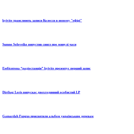
kyïvite транслюють записи Колесси в новому "ефірі"
Sumno Soloveiko випустив сингл про минулі часи
Ембієнтова “радіостанція” kyïvite презентує перший запис
Dirtbag Loris випускає двохгодинний особистий LP
Gamardah Fungus присвятили альбом українським деревам