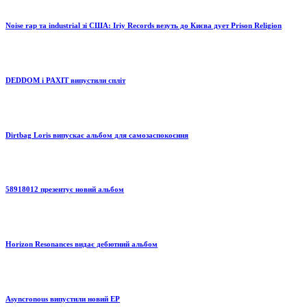
Noise rap та industrial зі США: Iriy Records везуть до Києва дует Prison Religion
DEDDOM і PAXIT випустили спліт
Dirtbag Loris випускає альбом для самозаспокоєння
58918012 презентує новий альбом
Horizon Resonances видає дебютний альбом
Asyncronous випустили новий EP