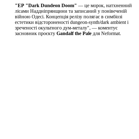
"ЕР "Dark Dundeon Doom"
— це морок, натхненний
лісами Наддніпрянщини та записаний у понівеченій
війною Одесі. Концепція релізу полягає в симбіозі
естетики відстороненості dungeon-synth/dark ambient і
зреченості окультного дум-металу", — коментує
засновник проєкту
Gandalf the Pale
для Neformat.