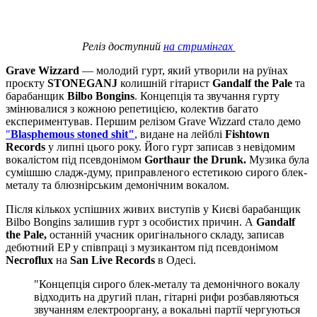
Реліз доступний
на стримінгах
Grave Wizzard
— молодий гурт, який утворили на руїнах
проєкту
STONEGANJ
колишній гітарист
Gandalf the Pale
та
барабанщик
Bilbo Bongins
. Концепція та звучання гурту
змінювалися з кожною репетицією, колектив багато
експериментував. Першим релізом Grave Wizzard стало демо
"
Blasphemous stoned shit"
, видане на лейблі
Fishtown
Records
у липні цього року. Його гурт записав з невідомим
вокалістом під псевдонімом
Gorthaur the Drunk.
Музика була
сумішшю сладж-думу, приправленого естетикою сирого блек-
металу та блюзнірським демонічним вокалом.
Після кількох успішних живих виступів у Києві барабанщик
Bilbo Bongins залишив гурт з особистих причин. А
Gandalf
the Pale,
останній учасник оригінального складу, записав
дебютний EP у співпраці з музикантом під псевдонімом
Necroflux
на
San Live Records
в Одесі.
"Концепція сирого блек-металу та демонічного вокалу
відходить на другий план, гітарні рифи розбавляються
звучанням електрооргану, а вокальні партії чергуються