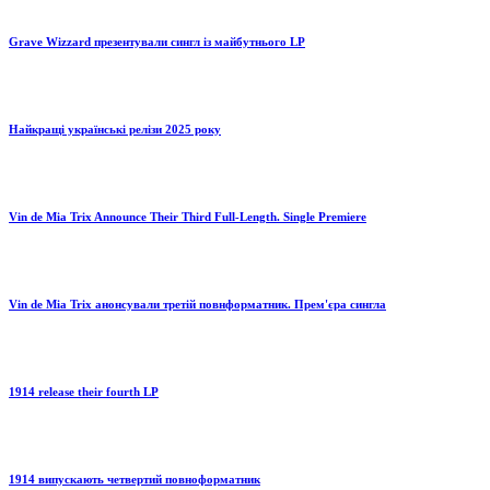
Grave Wizzard презентували сингл із майбутнього LP
Найкращі українські релізи 2025 року
Vin de Mia Trix Announce Their Third Full-Length. Single Premiere
Vin de Mia Trix анонсували третій повнформатник. Прем'єра сингла
1914 release their fourth LP
1914 випускають четвертий повноформатник