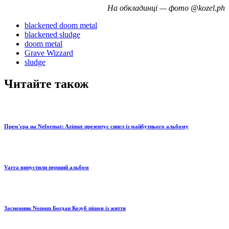
На обкладинці — фото @kozel.ph
blackened doom metal
blackened sludge
doom metal
Grave Wizzard
sludge
Читайте також
Прем'єра на Neformat: Azimut презентує сингл із майбутнього альбому
Varra випустили перший альбом
Засновник Nonsun Богдан Козуб пішов із життя