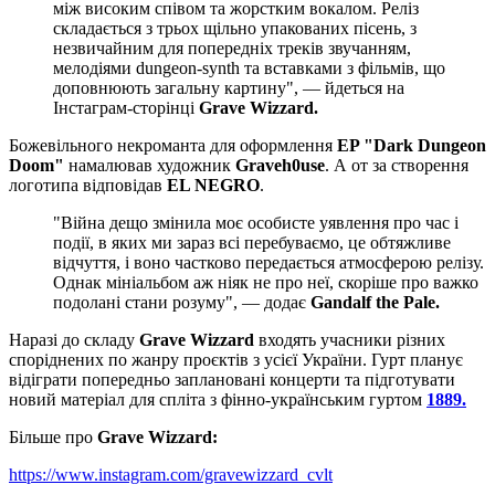
між високим співом та жорстким вокалом. Реліз
складається з трьох щільно упакованих пісень, з
незвичайним для попередніх треків звучанням,
мелодіями dungeon-synth та вставками з фільмів, що
доповнюють загальну картину", — йдеться на
Інстаграм-сторінці
Grave Wizzard.
Божевільного некроманта для оформлення
EP "Dark Dungeon
Doom"
намалював художник
Graveh0use
. А от за створення
логотипа відповідав
EL NEGRO
.
"Війна дещо змінила моє особисте уявлення про час і
події, в яких ми зараз всі перебуваємо, це обтяжливе
відчуття, і воно частково передається атмосферою релізу.
Однак мініальбом аж ніяк не про неї, скоріше про важко
подолані стани розуму", — додає
Gandalf the Pale.
Наразі до складу
Grave Wizzard
входять учасники різних
споріднених по жанру проєктів з усієї України. Гурт планує
відіграти попередньо заплановані концерти та підготувати
новий матеріал для спліта з фінно-українським гуртом
1889.
Більше про
Grave Wizzard:
https://www.instagram.com/gravewizzard_cvlt