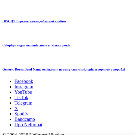
ПРАЩУР презентували дебютний альбом
Celophys видає перший сингл за кілька років
Generic Doom Band Name оспівали у новому синглі містерію в зоряному кораблі
Facebook
Instagram
YouTube
TikTok
Telegram
X
Spotify
Bandcamp
Про Neformat
© 2004-2026 Neformat Ukraine