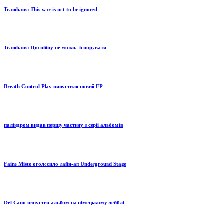
Tramhaus: Тhis war is not to be ignored
Tramhaus: Цю війну не можна ігнорувати
Breath Control Play випустили новий EP
паліндром видав першу частину з серії альбомів
Faine Misto оголосило лайн-ап Underground Stage
Del Cano випустив альбом на німецькому лейблі