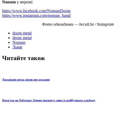
Nonsun
у мережі:
https://www.facebook.com/NonsunDoom
https://www.instagram.com/nonsun_band/
Фото обкладинки — becult.be / Instagram
doom metal
drone metal
Nonsun
Львів
Читайте також
Дисоціація видає пісню про кохання
Прем'єра на Neformat: Azimut презентує сингл із майбутнього альбому