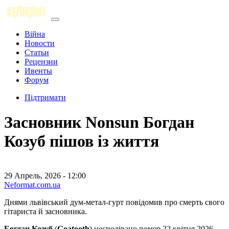
Війна
Новости
Статьи
Рецензии
Ивенты
Форум
Підтримати
Засновник Nonsun Богдан
Козуб пішов із життя
29 Апрель, 2026 - 12:00
Neformat.com.ua
Днями львівський дум-метал-гурт повідомив про смерть свого
гітариста й засновника.
Богдан Козуб
(
Goatooth
) несподівано помер 22 квітня 2026