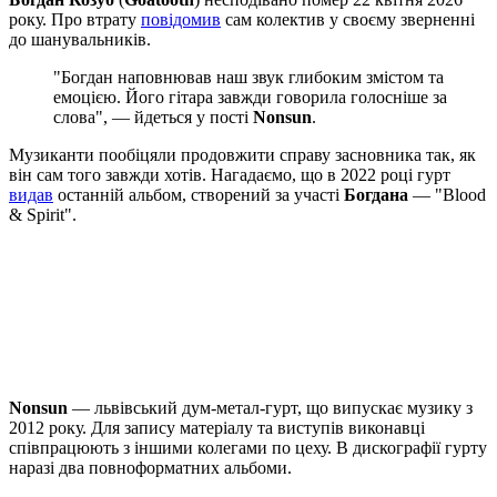
року. Про втрату
повідомив
сам колектив у своєму зверненні
до шанувальників.
"Богдан наповнював наш звук глибоким змістом та
емоцією. Його гітара завжди говорила голосніше за
слова", — йдеться у пості
Nonsun
.
Музиканти пообіцяли продовжити справу засновника так, як
він сам того завжди хотів. Нагадаємо, що в 2022 році гурт
видав
останній альбом, створений за участі
Богдана
— "Blood
& Spirit".
Nonsun
— львівський дум-метал-гурт, що випускає музику з
2012 року. Для запису матеріалу та виступів виконавці
співпрацюють з іншими колегами по цеху. В дискографії гурту
наразі два повноформатних альбоми.