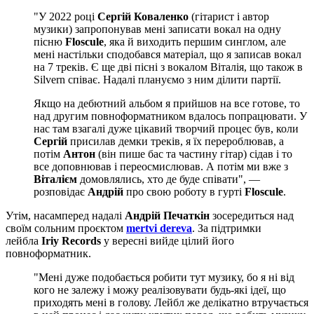
"У 2022 році
Сергій Коваленко
(гітарист і автор
музики) запропонував мені записати вокал на одну
пісню
Floscule
, яка й виходить першим синглом, але
мені настільки сподобався матеріал, що я записав вокал
на 7 треків. Є ще дві пісні з вокалом Віталія, що також в
Silvern співає. Надалі плануємо з ним ділити партії.
Якщо на дебютний альбом я прийшов на все готове, то
над другим повноформатником вдалось попрацювати. У
нас там взагалі дуже цікавий творчий процес був, коли
Сергій
присилав демки треків, я їх перероблював, а
потім
Антон
(він пише бас та частину гітар) сідав і то
все доповнював і переосмислював. А потім ми вже з
Віталієм
домовлялись, хто де буде співати", —
розповідає
Андрій
про свою роботу в гурті
Floscule
.
Утім, насамперед надалі
Андрій Печаткін
зосередиться над
своїм сольним проєктом
mertvi dereva
. За підтримки
лейбла
Iriy Records
у вересні вийде цілий його
повноформатник.
"Мені дуже подобається робити тут музику, бо я ні від
кого не залежу і можу реалізовувати будь-які ідеї, що
приходять мені в голову. Лейбл же делікатно втручається