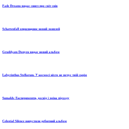
Fade Dreams видає сингл про світ снів
Schattenfall оприлюднює новий лонплей
Gruddyam Donyzu видає новий альбом
Labyrinthus Stellarum. У космосі ніхто не почує твій скрім
Sumakh: Експерименти, досвід і зміна підходу
Celestial Silence випустили дебютний альбом