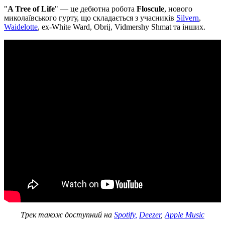
"
A Tree of Life
" — це дебютна робота
Floscule
, нового
миколаївського гурту, що складається з учасників
Silvern
,
Waidelotte
, ex-White Ward, Obrij, Vidmershy Shmat та інших.
Трек також доступний на
Spotify,
Deezer
,
Apple Music