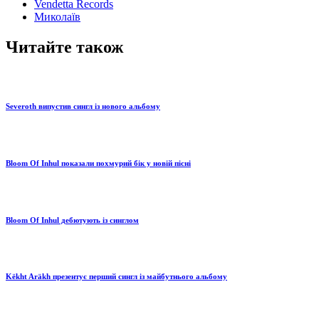
Vendetta Records
Миколаїв
Читайте також
Severoth випустив сингл із нового альбому
Bloom Of Inhul показали похмурий бік у новій пісні
Bloom Of Inhul дебютують із синглом
Këkht Aräkh презентує перший сингл із майбутнього альбому