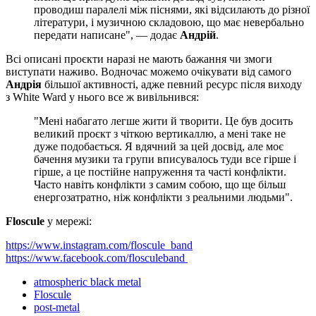
проводиш паралелі між піснями, які відсилають до різної
літератури, і музичною складовою, що має невербально
передати написане", — додає
Андрій
.
Всі описані проєкти наразі не мають бажання чи змоги
виступати наживо. Водночас можемо очікувати від самого
Андрія
більшої активності, адже певний ресурс після виходу
з White Ward у нього все ж вивільнився:
"Мені набагато легше жити й творити. Це був досить
великий проєкт з чіткою вертикаллю, а мені таке не
дуже подобається. Я вдячний за цей досвід, але моє
бачення музики та групи вписувалось туди все гірше і
гірше, а це постійне напруження та часті конфлікти.
Часто навіть конфлікти з самим собою, що ще більш
енергозатратно, ніж конфлікти з реальними людьми".
Floscule
у мережі:
https://www.instagram.com/floscule_band
https://www.facebook.com/flosculeband
atmospheric black metal
Floscule
post-metal