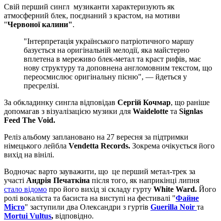
Свій перший сингл музиканти характеризують як
атмосферний блек, поєднаний з крастом, на мотиви
"
Червоної калини"
.
"Інтерпретація українського патріотичного маршу
базується на оригінальній мелодії, яка майстерно
вплетена в мереживо блек-метал та краст рифів, має
нову структуру та доповнена англомовним текстом, що
переосмислює оригінальну пісню", — йдеться у
пресрелізі.
За обкладинку сингла відповідав
Сергій Кочмар
, що раніше
допомагав з візуалізацією музики для
Waidelotte
та
Signlas
Feed The Void.
Реліз альбому заплановано на 27 вересня за підтримки
німецького лейбла
Vendetta Records.
Зокрема очікується його
вихід на вінілі.
Водночас варто зауважити, що це перший метал-трек за
участі
Андрія Печаткіна
після того, як наприкінці липня
стало відомо
про його вихід зі складу гурту
White Ward.
Його
ролі вокаліста та басиста на виступі на фестивалі "
Файне
Місто
" заступили два Олександри з гуртів
Guerilla Noir
та
Mortui Vultus
,
відповідно.