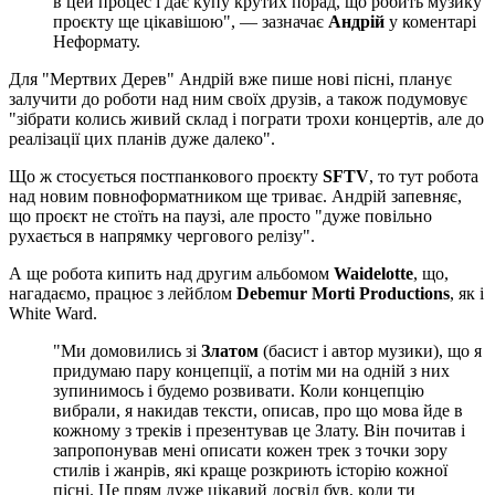
в цей процес і дає купу крутих порад, що робить музику
проєкту ще цікавішою", — зазначає
Андрій
у коментарі
Неформату.
Для "Мертвих Дерев" Андрій вже пише нові пісні, планує
залучити до роботи над ним своїх друзів, а також подумовує
"зібрати колись живий склад і пограти трохи концертів, але до
реалізації цих планів дуже далеко".
Що ж стосується постпанкового проєкту
SFTV
, то тут робота
над новим повноформатником ще триває. Андрій запевняє,
що проєкт не стоїть на паузі, але просто "дуже повільно
рухається в напрямку чергового релізу".
А ще робота кипить над другим альбомом
Waidelotte
, що,
нагадаємо, працює з лейблом
Debemur Morti Productions
, як і
White Ward.
"Ми домовились зі
Златом
(басист і автор музики), що я
придумаю пару концепції, а потім ми на одній з них
зупинимось і будемо розвивати. Коли концепцію
вибрали, я накидав тексти, описав, про що мова йде в
кожному з треків і презентував це Злату. Він почитав і
запропонував мені описати кожен трек з точки зору
стилів і жанрів, які краще розкриють історію кожної
пісні. Це прям дуже цікавий досвід був, коли ти