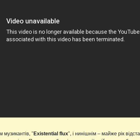
 музикантів, "
Existential flux
", і нинішнім – майже рік відст