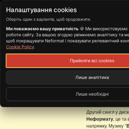
Війна
Новини
Статті
Налаштування cookies
Оберіть один з варіантів, щоб продовжити.
Ми поважаємо вашу приватність
🍪 Ми використовуємо c
роботи сайту. За вашою згодою увімкнемо аналітику та ма
MORTUI VULT
щоб покращувати Neformat і показувати релевантний кон
Cookie Policy
.
Прийняти всі cookies
7 Серпень, 2024 - 1
Лише аналітика
Джулай Єлизавета
Днями постблек-ме
створений за участі
Лише необхідні
Vultus.
Другий сингл у диск
Неформату
, це та
напрямку. Музику "