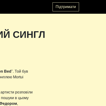
Підтримати
ИЙ СИНГЛ
en Bed
". Той був
онплею Mortui
к артисти розповіли
и пошуки в цьому
Федором
,