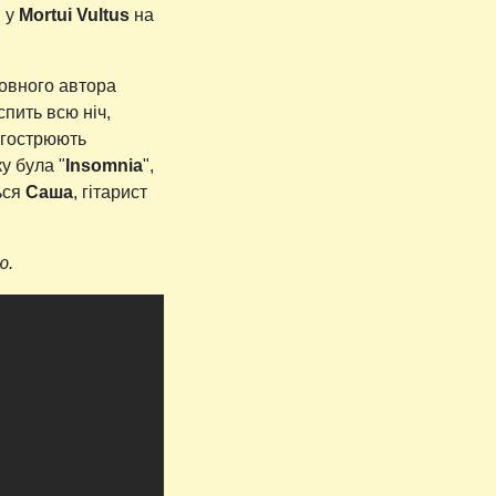
в у
Mortui Vultus
на
новного автора
спить всю ніч,
загострюють
у була "
Insomnia
",
ься
Саша
, гітарист
ю.