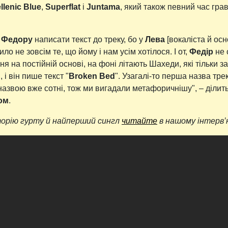
llenic Blue
,
Superflat
і
Juntama
, який також певний час гра
и
Федору
написати текст до треку, бо у
Лева
[вокаліста й ос
ило не зовсім те, що йому і нам усім хотілося. І от,
Федір
не 
ня на постійній основі, на фоні літають Шахеди, які тільки 
 і він пише текст "
Broken Bed
". Узагалі-то перша назва трек
 назвою вже сотні, тож ми вигадали метафоричнішу", – ділит
ом
.
торію гурту й найперший сингл
читайте
в нашому інтерв’