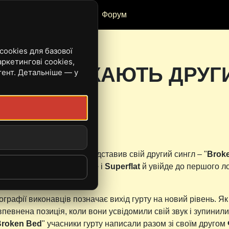
Рецензії
Івенти
Форум
ookies для базової
ркетингові cookies,
US ВИПУСКАЮТЬ ДРУГ
тент. Детальніше — у
5:37
тал гурт
Mortui Vultus
представив свій другий сингл – "
Brok
 музиканта з
Hellenic Blue
і
Superflat
й
увійде до першого л
ографії виконавців позначає вихід гурту на новий рівень. Я
 впевнена позиція, коли вони усвідомили свій звук і зупинил
Broken Bed
" учасники гурту написали разом зі своїм другом