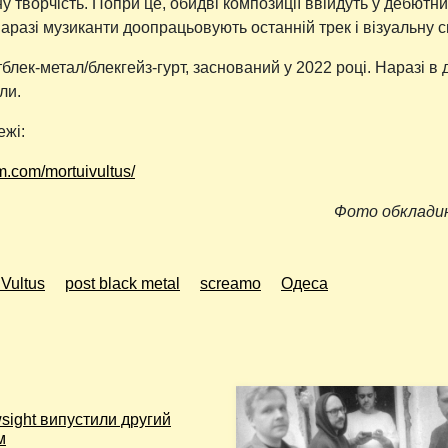
у творчість. Попри це, обидві композиції ввійдуть у дебютни
аразі музиканти доопрацьовують останній трек і візуальну с
блек-метал/блекгейз-гурт, заснований у 2022 році. Наразі в 
ли.
ежі:
m.com/mortuivultus/
Фото обкладин
 Vultus
post black metal
screamo
Одеса
sight випустили другий
м