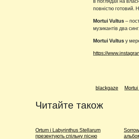
в поглядах на власн
повністю готовий. Н
Mortui Vultus
– пост
музикантів два синг
Mortui Vultus
у мер
https://www.instagra
blackgaze
Mortui
Читайте також
Ortum і Labyrinthus Stellarum
Sorrow
презентують спільну пісню
альбо