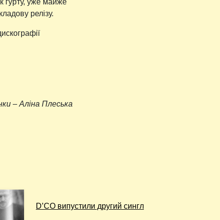
к гурту, уже майже
кладову релізу.
дискографії
ки – Аліна Плеська
D’CO випустили другий сингл