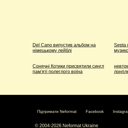
Del Cano випустив альбом на
Septa
німецькому лейблі
музик
Сонячні Котики присвятили сингл
невто
пам'яті полеглого воїна
лонпл
Підтримати Neformat
Facebook
Instagr
© 2004-2026 Neformat Ukraine