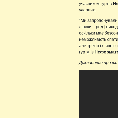
учасником гуртів
He
ударних.
"Ми запропонувал
лірики – ред.] виход
оскільки має безсон
неможливість спати,
але треків із такою
гурту, із
Неформат
Докладніше про іс