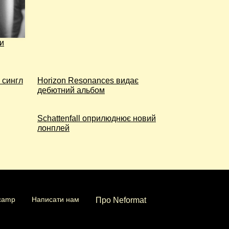
ли
 сингл
Horizon Resonances видає
дебютний альбом
Schattenfall оприлюднює новий
лонплей
camp
Написати нам
Про Neformat