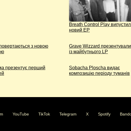
Breath Control Play випусти
новий EP
 повертаються з новою
Grave Wizzard презентували
ою
із майбутнього LP
ма презентує перший
Sobacha Ploscha видає
ей
композицію періоду туманів
am
YouTube
TikTok
Telegram
X
Spotify
Band