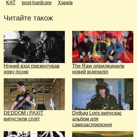
KAT
post-hardcore
Харків
Читайте також
Нічний вхід презентував
The Raw оприлюднили
нову пісню
новий відеокліп
DEDDOM і PAXIT
Dirtbag Loris випускає
випустили спліт
альбом для
самозаспокоєння