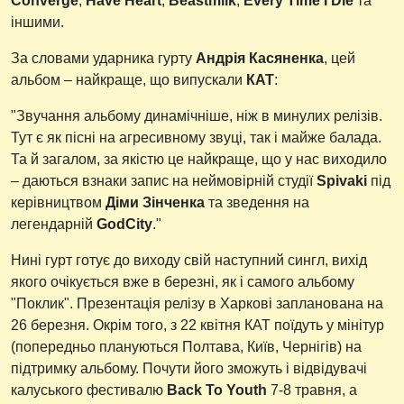
Converge
,
Have Heart
,
Beastmilk
,
Every Time I Die
та
іншими.
За словами ударника гурту
Андрія Касяненка
, цей
альбом – найкраще, що випускали
КАТ
:
"Звучання альбому динамічніше, ніж в минулих релізів.
Тут є як пісні на агресивному звуці, так і майже балада.
Та й загалом, за якістю це найкраще, що у нас виходило
– даються взнаки запис на неймовірній студії
Spivaki
під
керівництвом
Діми Зінченка
та зведення на
легендарній
GodCity
."
Нині гурт готує до виходу свій наступний сингл, вихід
якого очікується вже в березні, як і самого альбому
"Поклик". Презентація релізу в Харкові запланована на
26 березня. Окрім того, з 22 квітня КАТ поїдуть у мінітур
(попередньо плануються Полтава, Київ, Чернігів) на
підтримку альбому. Почути його зможуть і відвідувачі
калуського фестивалю
Back To Youth
7-8 травня, а