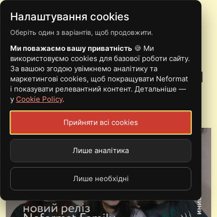
Налаштування cookies
Оберіть один з варіантів, щоб продовжити.
ПРЕМ’ЄРА:
Ми поважаємо вашу приватність
🍪 Ми
НЕСКІНЧЕННИЙ ШЛЯХ
використовуємо cookies для базової роботи сайту.
За вашою згодою увімкнемо аналітику та
КАТ ПРОДОВЖУЄ НОВИЙ
маркетингові cookies, щоб покращувати Neformat
і показувати релевантний контент. Детальніше —
СИНГЛ
у
Cookie Policy
.
Прийняти всі cookies
Лише аналітика
Лише необхідні