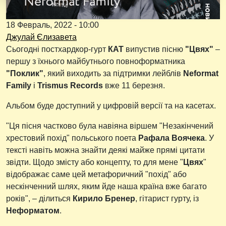
18 Февраль, 2022 - 10:00
Джулай Єлизавета
Сьогодні постхардкор-гурт
КАТ
випустив пісню
"Цвях"
–
першу з їхнього майбутнього повноформатника
"Поклик"
, який виходить за підтримки лейблів
Neformat
Family
i
Trismus Records
вже 11 березня.
Альбом буде доступний у цифровій версії та на касетах.
"Ця пісня частково була навіяна віршем "Незакінчений
хрестовий похід" польського поета
Рафала Воячека
. У
тексті навіть можна знайти деякі майже прямі цитати
звідти. Щодо змісту або концепту, то для мене "
Цвях
"
відображає саме цей метафоричний "похід" або
нескінченний шлях, яким йде наша країна вже багато
років", – ділиться
Кирило Бренер
, гітарист гурту, із
Неформатом
.