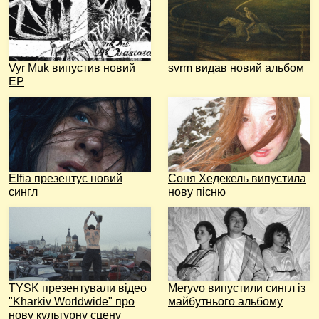
Vyr Muk випустив новий
svrm видав новий альбом
EP
Elfia презентує новий
Соня Хедекель випустила
сингл
нову пісню
TYSK презентували відео
Meryvo випустили сингл із
"Kharkiv Worldwide" про
майбутнього альбому
нову культурну сцену