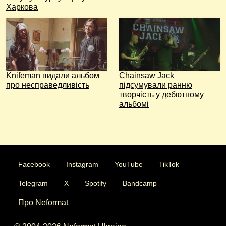
Харкова
Knifeman видали альбом
Chainsaw Jack
про несправедливість
підсумували ранню
творчість у дебютному
альбомі
Facebook
Instagram
YouTube
TikTok
Telegram
X
Spotify
Bandcamp
Про Neformat