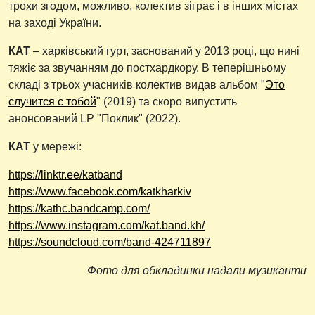
трохи згодом, можливо, колектив зіграє і в інших містах
на заході України.
КАТ
– харківський гурт, заснований у 2013 році, що нині
тяжіє за звучанням до постхардкору. В теперішньому
складі з трьох учасників колектив видав альбом "
Это
случится с тобой
" (2019) та скоро випустить
анонсований LP "Поклик" (2022).
КАТ
у мережі:
https://linktr.ee/katband
https://www.facebook.com/katkharkiv
https://kathc.bandcamp.com/
https://www.instagram.com/kat.band.kh/
https://soundcloud.com/band-424711897
Фото для обкладинки надали музиканти