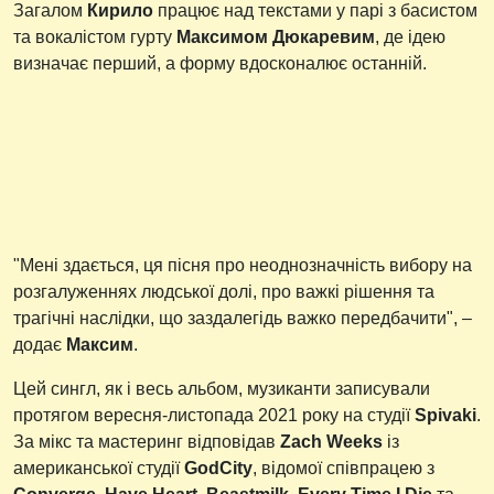
Загалом
Кирило
працює над текстами у парі з басистом
та вокалістом гурту
Максимом Дюкаревим
, де ідею
визначає перший, а форму вдосконалює останній.
"Мені здається, ця пісня про неоднозначність вибору на
розгалуженнях людської долі, про важкі рішення та
трагічні наслідки, що заздалегідь важко передбачити", –
додає
Максим
.
Цей сингл, як і весь альбом, музиканти записували
протягом вересня-листопада 2021 року на студії
Spivaki
.
За мікс та мастеринг відповідав
Zach Weeks
із
американської студії
GodCity
, відомої співпрацею з