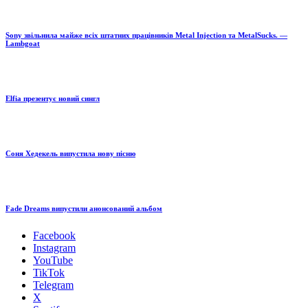
Sony звільнила майже всіх штатних працівників Metal Injection та MetalSucks. —
Lambgoat
Elfia презентує новий сингл
Соня Хедекель випустила нову пісню
Fade Dreams випустили анонсований альбом
Facebook
Instagram
YouTube
TikTok
Telegram
X