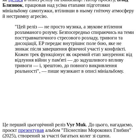
Близнюк
, працював над усіма етапами підготовки
мініальбому самотужки, втіливши в ньому гнітючу атмосферу
й нестримну агресію.
"Цей реліз — не просто музика, а звукове втілення
розламаного розуму. Безпосередньо спираючись на теми
посттравматичного стресового розладу, тривоги та
дисоціації, EP передає внутрішнє поле бою, яке не
зникає після завершення фізичної участі у конфлікті.
Кожен трек функціонує як окремий етап занурення: від
відлуння війни у пам'яті — до задушливого впливу
тривоги — і, зрештою, до повного викривлення
реальності", — пише музикант в описі мініальбому.
Це перший цьогорічний реліз
Vyr Muk
. До цього, нагадаємо,
проєкт
презентував
альбом "Піснеспіви Морокових Глибин"
(2025), створений за участі багатьох колег зі сцени.