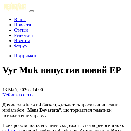
Війна
Новости
Статьи
Рецензии
Ивенты
Форум
Підтримати
Vyr Muk випустив новий EP
13 Май, 2026 - 14:00
Neformat.com.ua
Днями харківський блекенд-дез-метал-проєкт оприлюднив
мініальбом "
Mens Devastata
", що торкається тематики
психологічних травм.
Нова робота постала з тіней свідомості, спотвореної війною,
як
ідеться
в описі релізу на Bandcamp. Автор проєкту,
Влад