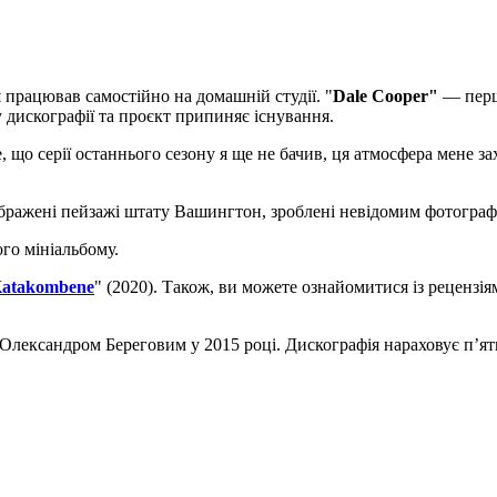
й
працював самостійно на домашній студії. "
Dale Cooper"
— перши
у дискографії та проєкт припиняє існування.
, що серії останнього сезону я ще не бачив, ця атмосфера мене з
бражені пейзажі штату Вашингтон, зроблені невідомим фотограф
го мініальбому.
atakombene
" (2020). Також, ви можете ознайомитися із рецензія
лександром Береговим у 2015 році. Дискографія нараховує п’ять