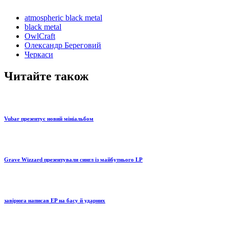
atmospheric black metal
black metal
OwlCraft
Олександр Береговий
Черкаси
Читайте також
Vubar презентує новий мініальбом
Grave Wizzard презентували сингл із майбутнього LP
завірюга написав EP на басу й ударних