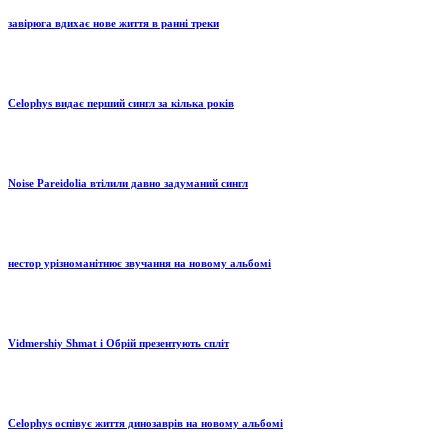
завірюга вдихає нове життя в ранні треки
Celophys видає перший сингл за кілька років
Noise Pareidolia втілили давно задуманий сингл
нестор урізноманітнює звучання на новому альбомі
Vidmershiy Shmat і Обрій презентують спліт
Celophys оспівує життя динозаврів на новому альбомі