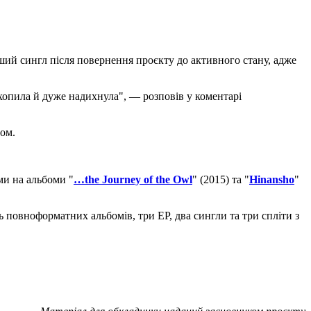
й сингл після повернення проєкту до активного стану, адже
ахопила й дуже надихнула", — розповів у коментарі
ом.
ми на альбоми "
…the Journey of the Owl
" (2015) та "
Hinansho
"
 повноформатних альбомів, три ЕР, два сингли та три спліти з