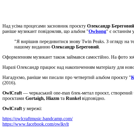
Над усіма процесами засновник проєкту
Олександр Берегови
раніше музикант повідомляв, що альбом "
Owlsong
" є останнім 
"Я вирішив передивитися знову Twin Peaks. З огляду на те
нашому виданню
Олександр Береговий
.
Оформленням музикант також займався самостійно. На фото зо
Наразі Олександр працює над накопиченням матеріалу для ново
Нагадуємо, раніше ми писали про четвертий альбом проєкту "
K
(2016).
OwlCraft
— черкаський one-man блек-метал проєкт, створений О
проєктами
Gortaigh, Hiazm
та
Runkel
відповідно.
OwlCraft
у мережі:
https://owlcraftmusic.bandcamp.com/
https://www.facebook.com/owlkvlt