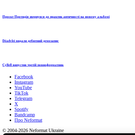
Проєкт Протидія звернувся до практик античності на новому альбомі
Déadvlei видали дебютний демозапис
Cyllell випустив третій повноформатник
Facebook
Instagram
YouTube
TikTok
Telegram
X
Spotify
Bandcamp
Про Neformat
© 2004-2026 Neformat Ukraine