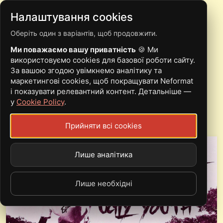
Налаштування cookies
Оберіть один з варіантів, щоб продовжити.
31.08 CASTALARIAL /
Ми поважаємо вашу приватність
🍪 Ми
UGLY YOUTH / МРАЗОТА |
використовуємо cookies для базової роботи сайту.
За вашою згодою увімкнемо аналітику та
ОДЕСА
маркетингові cookies, щоб покращувати Neformat
і показувати релевантний контент. Детальніше —
у
Cookie Policy
.
Sat, 31.08.19 - 07:30
Прийняти всі cookies
More Music Club
Лише аналітика
Лише необхідні