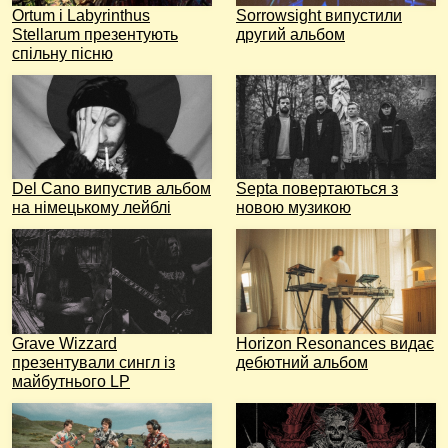
Ortum і Labyrinthus
Sorrowsight випустили
Stellarum презентують
другий альбом
спільну пісню
Del Cano випустив альбом
Septa повертаються з
на німецькому лейблі
новою музикою
Grave Wizzard
Horizon Resonances видає
презентували сингл із
дебютний альбом
майбутнього LP