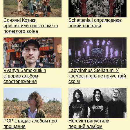
Сонячні Котики
Schattenfall оприлюднює
присвятили сингл пам'яті
новий лонплей
полеглого воїна
Vvanya Samokrutkin
Labyrinthus Stellarum. У
створив альбом-
космосі ніхто не почує твій
спостереження
скрім
POPIL видає альбом про
Heruvim випустили
прощання
перший альбом