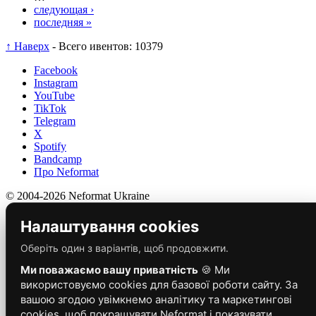
следующая ›
последняя »
↑ Наверх
- Всего ивентов: 10379
Facebook
Instagram
YouTube
TikTok
Telegram
X
Spotify
Bandcamp
Про Neformat
© 2004-2026 Neformat Ukraine
Налаштування cookies
Оберіть один з варіантів, щоб продовжити.
Ми поважаємо вашу приватність
🍪 Ми
використовуємо cookies для базової роботи сайту. За
вашою згодою увімкнемо аналітику та маркетингові
cookies, щоб покращувати Neformat і показувати