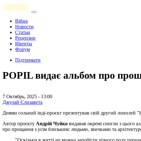
Війна
Новости
Статьи
Рецензии
Ивенты
Форум
Підтримати
POPIL видає альбом про про
7 Октябрь, 2025 - 13:00
Джулай Єлизавета
Днями сольний інді-проєкт презентував свій другий лонплей "На
Автор проєкту
Андрій Чуйко
видавав окремі сингли з цього ал
про прощання з усім близьким: людьми, звичками та архітектур
"Оскільки в житті не можна запобігти різного роду прощан