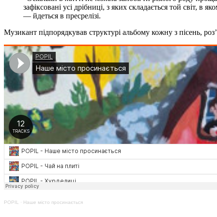
зафіксовані усі дрібниці, з яких складається той світ, в я
— йдеться в пресрелізі.
Музикант підпорядкував структурі альбому кожну з пісень, роз
POPIL
·
Наше місто просинається