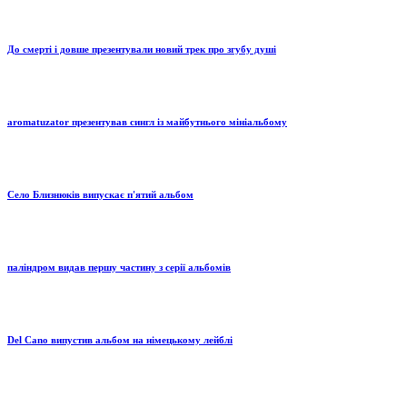
До смерті і довше презентували новий трек про згубу душі
aromatuzator презентував сингл із майбутнього мініальбому
Село Близнюків випускає п'ятий альбом
паліндром видав першу частину з серії альбомів
Del Cano випустив альбом на німецькому лейблі