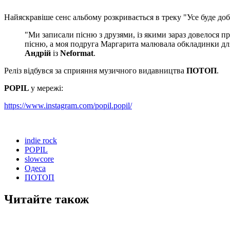
Найяскравіше сенс альбому розкривається в треку "Усе буде доб
"Ми записали пісню з друзями, із якими зараз довелося п
пісню, а моя подруга Маргарита малювала обкладинки для 
Андрій
із
Neformat
.
Реліз відбувся за сприяння музичного видавництва
ПОТОП
.
POPIL
у мережі:
https://www.instagram.com/popil.popil/
indie rock
POPIL
slowcore
Одеса
ПОТОП
Читайте також