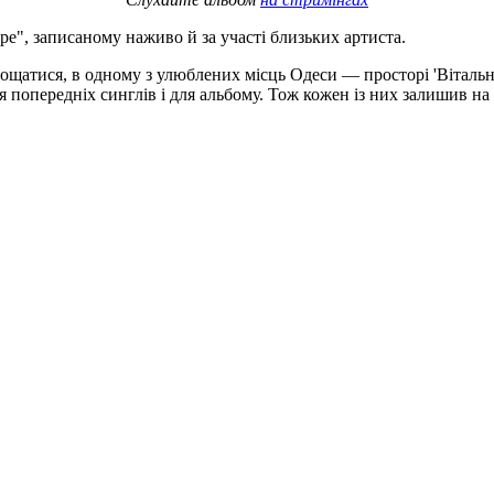
ре", записаному наживо й за участі близьких артиста.
рощатися, в одному з улюблених місць Одеси — просторі 'Вітальн
попередніх синглів і для альбому. Тож кожен із них залишив на п