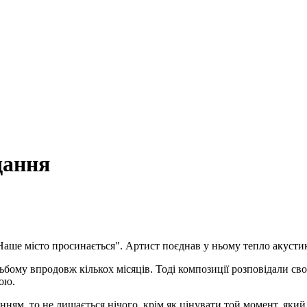
щання
ше місто просинається". Артист поєднав у ньому тепло акустики,
ьбому впродовж кількох місяців. Тоді композиції розповідали свої
ою.
ням, то не лишається нічого, крім як цінувати той момент, який