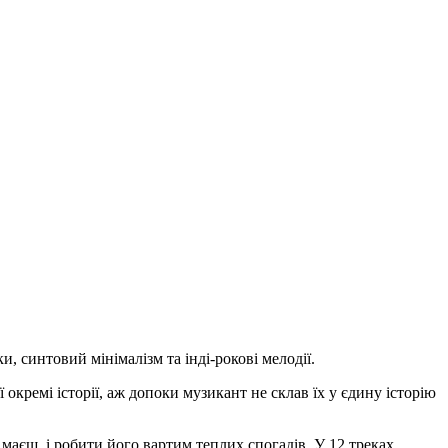
 синтовий мінімалізм та інді-рокові мелодії.
 окремі історії, аж допоки музикант не склав їх у єдину історію
 маєш, і робити його вартим теплих спогадів. У 12 треках