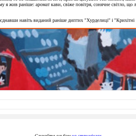
кому я жив раніше: аромат кави, свіже повітря, сонячне світло, що
ʼєднавши навіть виданий раніше диптих "Хурделиці" і "Крихітні
Слухайте альбом
на стримінгах