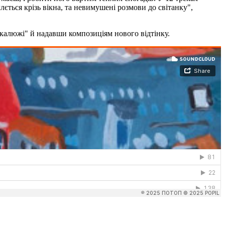
 ллється крізь вікна, та невимушені розмови до світанку",
 калюжі" й надавши композиціям нового відтінку.