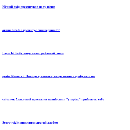
Нічний вхід презентував нову пісню
aromatuzator презентує свій перший EP
Layuchi Kvity випустили грайливий сингл
pasta fibonacci: Навіщо здаватись, якщо можна спробувати ще
світанок блакитний присвятив новий сингл "у мріях" прийняттю себе
Sorrowsight випустили другий альбом