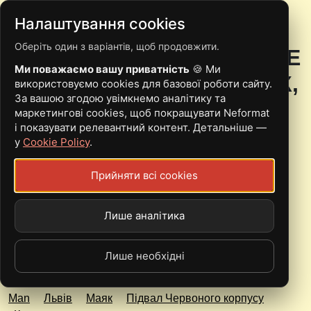
Налаштування cookies
Оберіть один з варіантів, щоб продовжити.
23.04 | ЛЬВІВ | LA BELLE
Ми поважаємо вашу приватність
🍪 Ми
VERTE, -YCH, BURI, МАЯК,
використовуємо cookies для базової роботи сайту.
За вашою згодою увімкнемо аналітику та
THE MAN
маркетингові cookies, щоб покращувати Neformat
і показувати релевантний контент. Детальніше —
у
Cookie Policy
.
Sun, 23.04.23 - 05:00
Прийняти всі cookies
Підвал Червоного корпусу
250/300 грн
Лише аналітика
Лише необхідні
-YCH
Buri
fast melodic punk
garage punk
La
Belle Verte
post-metal
rock'n'roll
screamo
The
Man
Львів
Маяк
Підвал Червоного корпусу