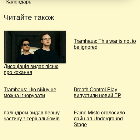
Календарь
Читайте також
Tramhaus: Тhis war is not to
be ignored
Дисоціація видає пісню
про кохання
Tramhaus: Цю війну не
Breath Control Play
можна ігнорувати
випустили новий EP
паліндром видав першу
Faine Misto оголосило
частину з серії альбомів
лайн-ап Underground
Stage