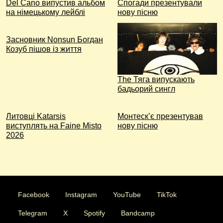
Del Cano випустив альбом
Спогади презентували
на німецькому лейблі
нову пісню
Засновник Nonsun Богдан
Козуб пішов із життя
The Тяга випускають
бадьорий сингл
Литовці Katarsis
Монтескʼє презентував
виступлять на Faine Misto
нову пісню
2026
Facebook
Instagram
YouTube
TikTok
Telegram
X
Spotify
Bandcamp