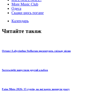
More Music Club
Одеса
Скажи щось погане
Календарь
Читайте також
Ortum і Labyrinthus Stellarum презентують спільну пісню
Sorrowsight випустили другий альбом
Faine Misto 2026: 15 гуртів, на які варто звернути увагу