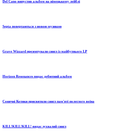
Del Cano випустив альбом на німецькому лейблі
Septa повертаються з новою музикою
Grave Wizzard презентували сингл із майбутнього LP
Horizon Resonances видає дебютний альбом
Сонячні Котики присвятили сингл пам'яті полеглого воїна
KILL!KILL!KILL! видає зухвалий сингл