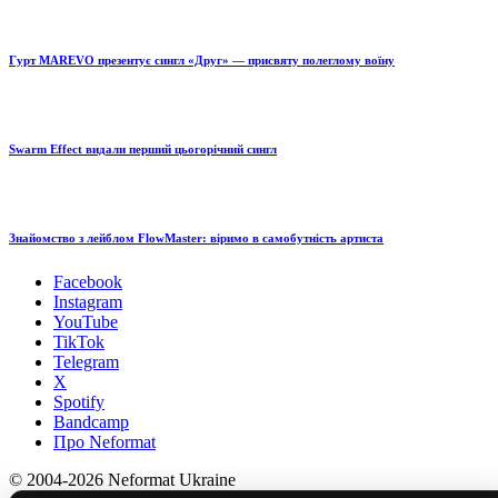
Гурт MAREVO презентує сингл «Друг» — присвяту полеглому воїну
Swarm Effect видали перший цьогорічний сингл
Знайомство з лейблом FlowMaster: віримо в самобутність артиста
Facebook
Instagram
YouTube
TikTok
Telegram
X
Spotify
Bandcamp
Про Neformat
© 2004-2026 Neformat Ukraine