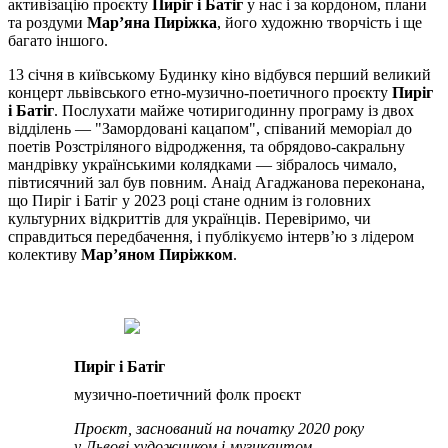
активізацію проєкту
Пиріг і Батіг
у нас і за кордоном, плани
та роздуми
Марʼяна Пиріжка
, його художню творчість і ще
багато іншого.
13 січня в київському Будинку кіно відбувся перший великий
концерт львівського етно-музично-поетичного проєкту
Пиріг
і Батіг
. Послухати майже чотиригодинну програму із двох
відділень — "Замордовані кацапом", співаний меморіал до
поетів Розстріляного відродження, та обрядово-сакральну
мандрівку українськими колядками — зібралось чимало,
півтисячний зал був повним. Анаід Агаджанова переконана,
що Пиріг і Батіг у 2023 році стане одним із головних
культурних відкриттів для українців. Перевіримо, чи
справдиться передбачення, і публікуємо інтервʼю з лідером
колективу
Марʼяном Пиріжком
.
Пиріг і Батіг
музично-поетичний фолк проєкт
Проєкт, заснований на початку 2020 року
у Львові художником і музикантом