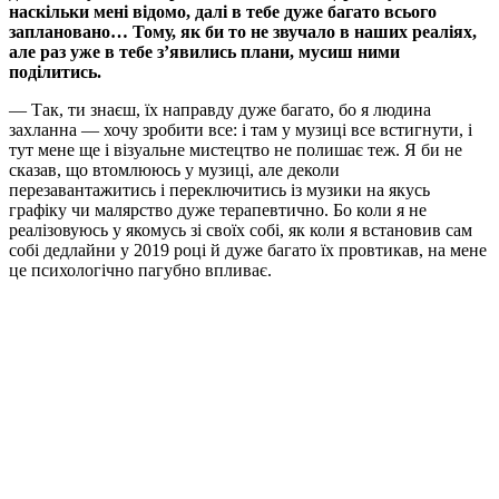
наскільки мені відомо, далі в тебе дуже багато всього
заплановано… Тому, як би то не звучало в наших реаліях,
але раз уже в тебе зʼявились плани, мусиш ними
поділитись.
— Так, ти знаєш, їх направду дуже багато, бо я людина
захланна — хочу зробити все: і там у музиці все встигнути, і
тут мене ще і візуальне мистецтво не полишає теж. Я би не
сказав, що втомлююсь у музиці, але деколи
перезавантажитись і переключитись із музики на якусь
графіку чи малярство дуже терапевтично. Бо коли я не
реалізовуюсь у якомусь зі своїх собі, як коли я встановив сам
собі дедлайни у 2019 році й дуже багато їх провтикав, на мене
це психологічно пагубно впливає.