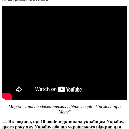
Мар’ян записав кілька прямих ефірів у серії "Промова про
Мову"
— Як людина, що 10 років відкривала українцям Україну,
цього року яку Україну або що українського відкрив для