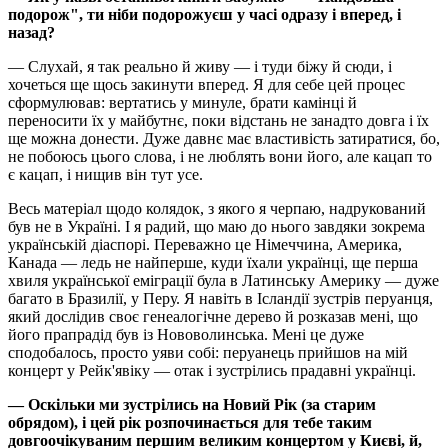
подорож", ти ніби подорожуєш у часі одразу і вперед, і
назад?
— Слухай, я так реально й живу — і туди біжу й сюди, і
хочеться ще щось закинути вперед. Я для себе цей процес
сформулював: вертатись у минуле, брати камінці й
переносити їх у майбутнє, поки відстань не занадто довга і їх
ще можна донести. Дуже давнє має властивість затиратися, бо,
не побоюсь цього слова, і не люблять вони його, але кацап то
є кацап, і нищив він тут усе.
Весь матеріал щодо колядок, з якого я черпаю, надрукований
був не в Україні. І я радий, що маю до нього завдяки зокрема
українській діаспорі. Переважно це Німеччина, Америка,
Канада — ледь не найперше, куди їхали українці, ще перша
хвиля української еміграції була в Латинську Америку — дуже
багато в Бразилії, у Перу. Я навіть в Ісландії зустрів перуанця,
який дослідив своє генеалогічне дерево й розказав мені, що
його прапрадід був із Нововолинська. Мені це дуже
сподобалось, просто уяви собі: перуанець прийшов на мій
концерт у Рейк'явіку — отак і зустрілись прадавні українці.
— Оскільки ми зустрілись на Новий Рік (за старим
обрядом), і цей рік розпочинається для тебе таким
довгоочікуваним першим великим концертом у Києві, й,