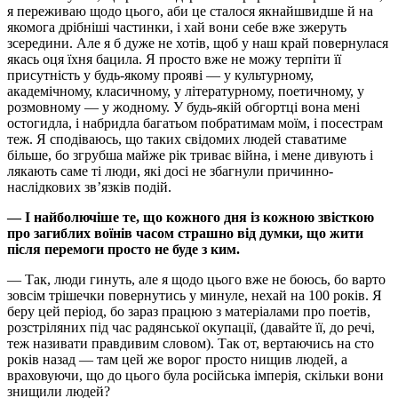
я переживаю щодо цього, аби це сталося якнайшвидше й на
якомога дрібніші частинки, і хай вони себе вже зжеруть
зсередини. Але я б дуже не хотів, щоб у наш край повернулася
якась оця їхня бацила. Я просто вже не можу терпіти її
присутність у будь-якому прояві — у культурному,
академічному, класичному, у літературному, поетичному, у
розмовному — у жодному. У будь-якій обгортці вона мені
остогидла, і набридла багатьом побратимам моїм, і посестрам
теж. Я сподіваюсь, що таких свідомих людей ставатиме
більше, бо згрубша майже рік триває війна, і мене дивують і
лякають саме ті люди, які досі не збагнули причинно-
наслідкових звʼязків подій.
— І найболючіше те, що кожного дня із кожною звісткою
про загиблих воїнів часом страшно від думки, що жити
після перемоги просто не буде з ким.
— Так, люди гинуть, але я щодо цього вже не боюсь, бо варто
зовсім трішечки повернутись у минуле, нехай на 100 років. Я
беру цей період, бо зараз працюю з матеріалами про поетів,
розстріляних під час радянської окупації, (давайте її, до речі,
теж називати правдивим словом). Так от, вертаючись на сто
років назад — там цей же ворог просто нищив людей, а
враховуючи, що до цього була російська імперія, скільки вони
знищили людей?