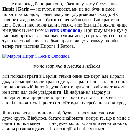
— Це сталось дійсно раптово, і бачиш, у тому й суть, що
Пиріг і Батіг
— не гурт, а проєкт, ми не всі були в змозі
поїхати за кордон, грали там у дещо урізаному складі. Як
говориться, довжина батога є нестабільною. Так трапилось,
що в Берлін нас покликали втрьох, а до Ісландії поїхали лише
ми вдвох із Лесиком (
Лесик Omodada
). Причому він не був у
нашому проєкті загальному, з яким ми, до прикладу, сьогодні
тут, але, сподіваюсь, не буде проти, якщо я озвучу, що він
тепер теж частина Пирога й Батога.
Фото Мар’яна й Лесика з поїздки
Ми поїхали грати в Берліні тільки один концерт, але зіграли
два, в Ісландію їхали грати один, а зіграли три. Так воно в нас
по наростаючій ішло й дуже багато вражень, які я ще толком
не встиг для себе усвідомити. Ці набування відразу із
поверненням проросли в процес роботи, і зараз не хочеться
сповільнюватись. Просто є твої труда і їх треба перти вперед.
Якщо сказати, як воно все відбулось, простими словами —
дуже круто. Відбулось багато знайомств, попри те, що в мене є
один трошки мінус — я не дуже володію англійською мовою,
а вона розповсюджена: і в Ісландії всі спілкуються