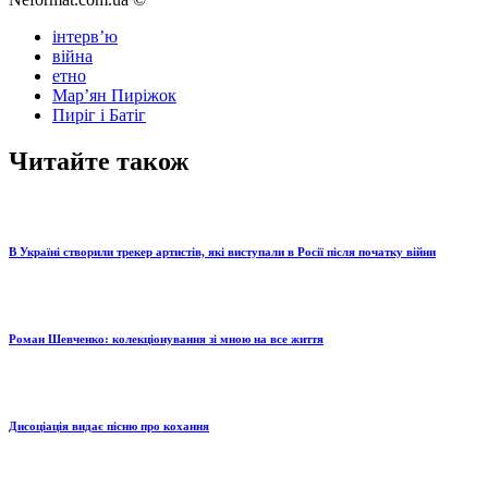
інтервʼю
війна
етно
Марʼян Пиріжок
Пиріг і Батіг
Читайте також
В Україні створили трекер артистів, які виступали в Росії після початку війни
Роман Шевченко: колекціонування зі мною на все життя
Дисоціація видає пісню про кохання