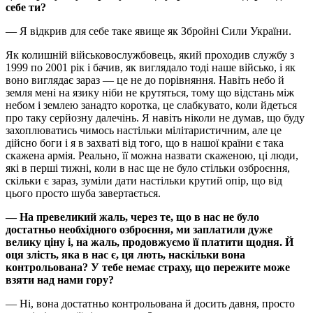
себе ти?
— Я відкрив для себе таке явище як Збройні Сили України.
Як колишній військовослужбовець, який проходив службу з
1999 по 2001 рік і бачив, як виглядало тоді наше військо, і як
воно виглядає зараз — це не до порівняння. Навіть небо й
земля мені на язику ніби не крутяться, тому що відстань між
небом і землею занадто коротка, це слабкувато, коли йдеться
про таку серйозну далечінь. Я навіть ніколи не думав, що буду
захоплюватись чимось настільки мілітаристичним, але це
дійсно боги і я в захваті від того, що в нашої країни є така
скажена армія. Реально, її можна назвати скаженою, ці люди,
які в перші тижні, коли в нас ще не було стільки озброєння,
скільки є зараз, зуміли дати настільки крутий опір, що від
цього просто шуба завертається.
— На превеликий жаль, через те, що в нас не було
достатньо необхідного озброєння, ми заплатили дуже
велику ціну і, на жаль, продовжуємо її платити щодня. Й
оця злість, яка в нас є, ця лють, наскільки вона
контрольована? У тебе немає страху, що пережите може
взяти над нами гору?
— Ні, вона достатньо контрольована й досить давня, просто