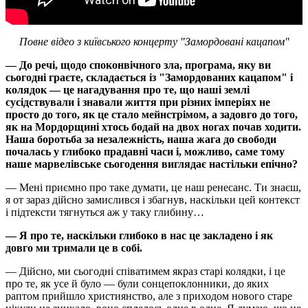
Повне відео з київського концерту "Замордовані кацапом"
— До речі, щодо споконвічного зла, програма, яку ви
сьогодні граєте, складається із "Замордованих кацапом" і
колядок — це нагадування про те, що наші землі
сусідствували і знавали життя при різних імперіях не
просто до того, як це стало мейнстрімом, а задовго до того,
як на Мордорщині хтось бодай на двох ногах почав ходити.
Наша боротьба за незалежність, наша жага до свободи
почалась у глибоко прадавні часи і, можливо, саме тому
наше марвелівське сьогодення виглядає настільки епічно?
— Мені приємно про таке думати, це наш ренесанс. Ти знаєш,
я от зараз дійсно замислився і збагнув, наскільки цей контекст
і підтексти тягнуться аж у таку глибину…
— Я про те, наскільки глибоко в нас це закладено і як
довго ми тримали це в собі.
— Дійсно, ми сьогодні співатимем якраз старі колядки, і це
про те, як усе й було — були сонцепоклонники, до яких
раптом прийшло християнство, але з приходом нового старе