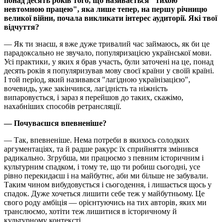
понад десять років того, що називається "тихою
невтомною працею", яка лише тепер, на першу річницю
великої війни, почала викликати інтерес аудиторії. Які твої
відчуття?
— Як ти знаєш, я вже дуже тривалий час займаюсь, як би це
парадоксально не звучало, популяризацією української мови.
Усі практики, у яких я брав участь, були заточені на це, понад
десять років я популяризував мову своєї країни у своїй країні.
І той період, який називався "лагідною українізацією",
вочевидь, уже закінчився, лагідність та ніжність
випаровується, і зараз я перейшов до таких, скажімо,
нахабніших способів ретрансляції.
— Почуваєшся впевненіше?
— Так, впевненіше. Нема потреби в якихось солодких
аргументаціях, та й радше ракурс їх сприйняття змінився
радикально. Згрубша, ми працюємо з певним історичним і
культурним спадком, і тому те, що ти робиш сьогодні, усе
рівно перекидаєш і на майбутнє, аби ми більше не забували.
Таким чином вибудовується і сьогодення, і лишається щось у
спадок. Дуже хочеться лишити себе теж у майбутньому. Це
свого роду амбіція — орієнтуючись на тих авторів, яких ми
транслюємо, хотіти теж лишитися в історичному й
культурному контексті.