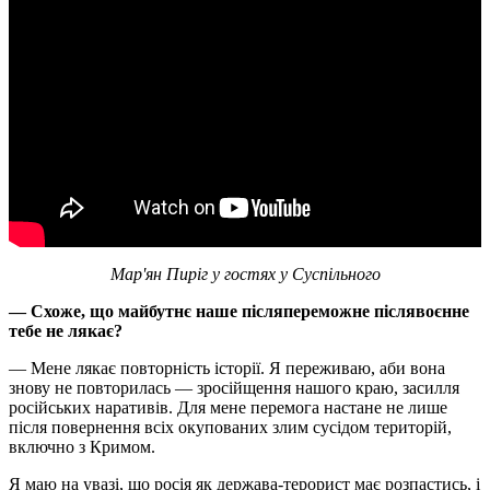
Мар'ян Пиріг у гостях у Суспільного
— Схоже, що майбутнє наше післяпереможне післявоєнне
тебе не лякає?
— Мене лякає повторність історії. Я переживаю, аби вона
знову не повторилась — зросійщення нашого краю, засилля
російських наративів. Для мене перемога настане не лише
після повернення всіх окупованих злим сусідом територій,
включно з Кримом.
Я маю на увазі, що росія як держава-терорист має розпастись, і