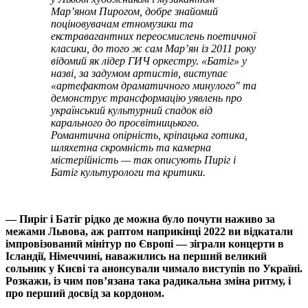
Марʼяном Пирогом, добре знайомий
поціновувачам етномузики та
екстравагантних переосмислень поетичної
класики, до того ж сам Мар’ян із 2011 року
відомий як лідер ГИЧ оркестру. «Батіг» у
назві, за задумом артистів, виступає
«артефактом драматичного минулого" та
демонструє трансформацію уявлень про
український культурний спадок від
карального до просвітницького.
Романтична опірність, кріпацька готика,
шляхетна скромність та камерна
містерійність — так описують Пиріг і
Батіг культурологи та критики.
— Пиріг і Батіг рідко де можна було почути наживо за
межами Львова, аж раптом наприкінці 2022 ви відкатали
імпровізований мінітур по Європі — зіграли концерти в
Ісландії, Німеччині, наважились на перший великий
сольник у Києві та анонсували чимало виступів по Україні.
Розкажи, із чим повʼязана така радикальна зміна ритму, і
про перший досвід за кордоном.