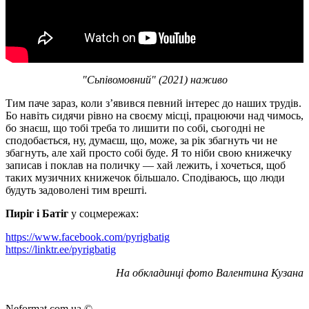
"Сьпівомовний" (2021) наживо
Тим паче зараз, коли зʼявився певний інтерес до наших трудів.
Бо навіть сидячи рівно на своєму місці, працюючи над чимось,
бо знаєш, що тобі треба то лишити по собі, сьогодні не
сподобається, ну, думаєш, що, може, за рік збагнуть чи не
збагнуть, але хай просто собі буде. Я то ніби свою книжечку
записав і поклав на поличку — хай лежить, і хочеться, щоб
таких музичних книжечок більшало. Сподіваюсь, що люди
будуть задоволені тим врешті.
Пиріг і Батіг
у соцмережах:
https://www.facebook.com/pyrigbatig
https://linktr.ee/pyrigbatig
На обкладинці фото Валентина Кузана
Neformat.com.ua ©