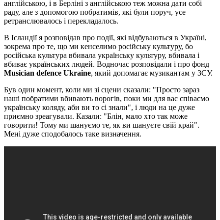
англійською, і в Берліні з англійською теж можна дати собі
раду, але з допомогою побратимів, які були поруч, усе
ретранслювалось і перекладалось.
В Ісландії я розповідав про події, які відбуваються в Україні,
зокрема про те, що ми кенселимо російську культуру, бо
російська культура вбивала українську культуру, вбивала і
вбиває українських людей. Водночас розповідали і про фонд
Musician defence Ukraine
, який допомагає музикантам у ЗСУ.
Був один момент, коли ми зі сцени сказали: "Просто зараз
наші побратими вбивають ворогів, поки ми для вас співаємо
українську коляду, аби ви то сі знали", і люди на це дуже
приємно зреагували. Казали: "Блін, мало хто так може
говорити! Тому ми шануємо те, як ви шануєте свій край".
Мені дуже сподобалось таке визначення.