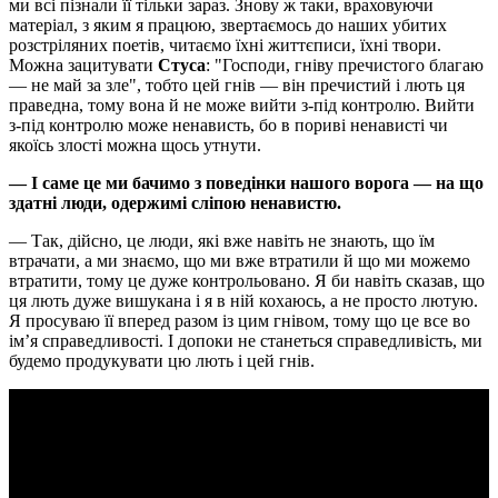
ми всі пізнали її тільки зараз. Знову ж таки, враховуючи
матеріал, з яким я працюю, звертаємось до наших убитих
розстріляних поетів, читаємо їхні життєписи, їхні твори.
Можна зацитувати
Стуса
: "Господи, гніву пречистого благаю
— не май за зле", тобто цей гнів — він пречистий і лють ця
праведна, тому вона й не може вийти з-під контролю. Вийти
з-під контролю може ненависть, бо в пориві ненависті чи
якоїсь злості можна щось утнути.
— І саме це ми бачимо з поведінки нашого ворога — на що
здатні люди, одержимі сліпою ненавистю.
— Так, дійсно, це люди, які вже навіть не знають, що їм
втрачати, а ми знаємо, що ми вже втратили й що ми можемо
втратити, тому це дуже контрольовано. Я би навіть сказав, що
ця лють дуже вишукана і я в ній кохаюсь, а не просто лютую.
Я просуваю її вперед разом із цим гнівом, тому що це все во
імʼя справедливості. І допоки не станеться справедливість, ми
будемо продукувати цю лють і цей гнів.