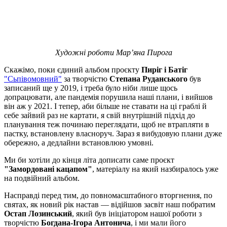
Художні роботи Мар’яна Пирога
Скажімо, поки єдиний альбом проєкту
Пиріг і Батіг
"Сьпівомовний"
за творчістю
Степана Руданського
був
записаний ще у 2019, і треба було ніби лише щось
допрацювати, але пандемія порушила наші плани, і вийшов
він аж у 2021. І тепер, аби більше не ставати на ці граблі й
себе зайвий раз не картати, я свій внутрішній підхід до
планування теж починаю переглядати, щоб не втрапляти в
пастку, встановлену власноруч. Зараз я вибудовую плани дуже
обережно, а дедлайни встановлюю умовні.
Ми би хотіли до кінця літа дописати саме проєкт
"Замордовані кацапом"
, матеріалу на який назбиралось уже
на подвійний альбом.
Насправді перед тим, до повномасштабного вторгнення, по
святах, як новий рік настав — відійшов засвіт наш побратим
Остап Лозинський
, який був ініціатором нашої роботи з
творчістю
Богдана-Ігора Антонича
, і ми мали його