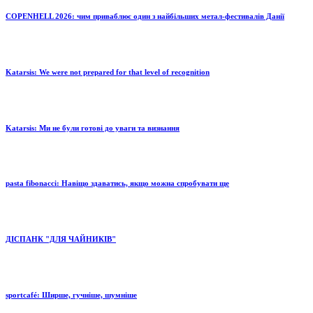
COPENHELL 2026: чим приваблює один з найбільших метал-фестивалів Данії
Katarsis: We were not prepared for that level of recognition
Katarsis: Ми не були готові до уваги та визнання
pasta fibonacci: Навіщо здаватись, якщо можна спробувати ще
ДІСПАНК "ДЛЯ ЧАЙНИКІВ"
sportcafé: Ширше, гучніше, шумніше