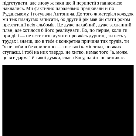
підготувати, але знову ж таки ще й перипетії з пандемією
наклались. Ми фактично паралельно працювали й по
Руданському, і готували Антонича. До того ж матеріал колядок
ми теж плануємо записати, бо другий рік мав би стати роком
презентації всіх альбомів. Це дуже нахабний, дуже захланний
план, але хотілося б його реалізувати. Бо, по-перше, коли ти
при ділі — не встигаєш думати про якісь дурниці, ти весь у
трудах і знаєш, що в тебе є конкретна причина тих трудів, ти
їх не робиш безпричинно — то є такі камінчики, по яких
ступаєш, і тобі на них твердо, не хитко, немає того "а, може,
це все дарма" й такої думки, слава Богу, навіть не виникає.