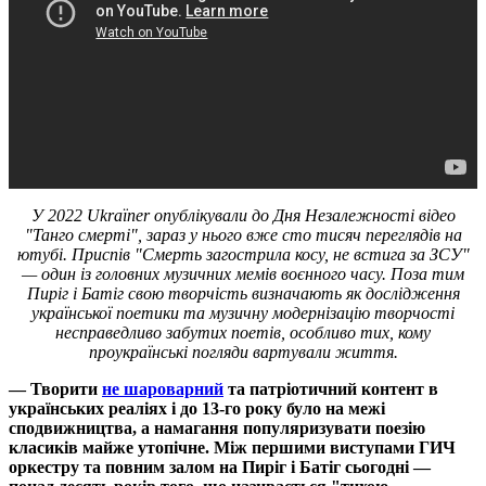
У 2022 Ukraïner опублікували до Дня Незалежності відео
"Танго смерті", зараз у нього вже сто тисяч переглядів на
ютубі. Приспів "Смерть загострила косу, не встига за ЗСУ"
— один із головних музичних мемів воєнного часу. Поза тим
Пиріг і Батіг свою творчість визначають як дослідження
української поетики та музичну модернізацію творчості
несправедливо забутих поетів, особливо тих, кому
проукраїнські погляди вартували життя.
— Творити
не шароварний
та патріотичний контент в
українських реаліях і до 13-го року було на межі
сподвижництва, а намагання популяризувати поезію
класиків майже утопічне. Між першими виступами ГИЧ
оркестру та повним залом на Пиріг і Батіг сьогодні —