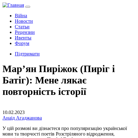
Війна
Новости
Статьи
Рецензии
Ивенты
Форум
Підтримати
Марʼян Пиріжок (Пиріг і
Батіг): Мене лякає
повторність історії
10.02.2023
Анаід Агаджанова
У цій розмові ви дізнаєтеся про популяризацію української
мови та творчості поетів Розстріляного відродження,