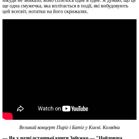
нікуди не зникало, воно сплелось одне в одне. Я думаю, що це
ще одна смужечка, яка вплітається в події, які вибудовують
цей всесвіт, нотатки на його скрижалях.
Великий концерт Пиріг і Батіг у Києві. Колядки
— Як у назві останньої книги Забужко — "Найдовша