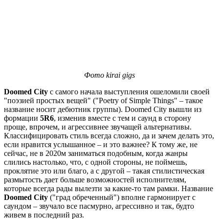
Фото kirai gigs
Doomed City
с самого начала выступления ошеломили своей
"поэзией простых вещей" ("Poetry of Simple Things" – такое
название носит дебютник группы). Doomed City вышли из
формации
5R6
, изменив вместе с тем и саунд в сторону
проще, впрочем, и агрессивнее звучащей альтернативы.
Классифицировать стиль всегда сложно, да и зачем делать это,
если нравится услышанное – и это важнее? К тому же, не
сейчас, не в 2020м заниматься подобным, когда жанры
слились настолько, что, с одной стороны, не поймешь,
проклятие это или благо, а с другой – такая стилистическая
размытость дает больше возможностей исполнителям,
которые всегда рады вылезти за какие-то там рамки. Название
Doomed City
("град обреченный") вполне гармонирует с
саундом – звучало все пасмурно, агрессивно и так, будто
живем в последний раз.