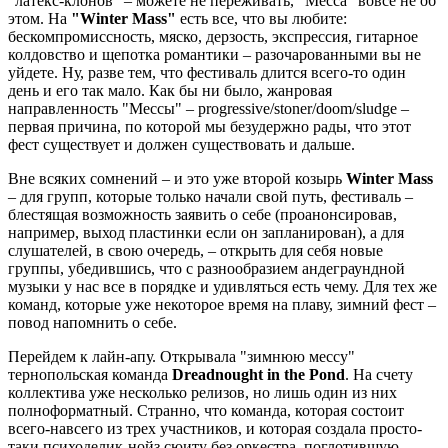
"латекс-клонов" – можете не переживать, "Месса" вовсе не об
этом. На
"Winter Mass"
есть все, что вы любите:
бескомпромиссность, мяско, дерзость, экспрессия, гитарное
колдовство и щепотка романтики – разочарованными вы не
уйдете. Ну, разве тем, что фестиваль длится всего-то один
день и его так мало. Как бы ни было, жанровая
направленность "Мессы" – progressive/stoner/doom/sludge –
первая причина, по которой мы безудержно рады, что этот
фест существует и должен существовать и дальше.
Вне всяких сомнений – и это уже второй козырь
Winter Mass
– для групп, которые только начали свой путь, фестиваль –
блестящая возможность заявить о себе (проанонсировав,
например, выход пластинки если он запланирован), а для
слушателей, в свою очередь, – открыть для себя новые
группы, убедившись, что с разнообразием андеграундной
музыки у нас все в порядке и удивляться есть чему. Для тех же
команд, которые уже некоторое время на плаву, зимний фест –
повод напомнить о себе.
Перейдем к лайн-апу. Открывала "зимнюю мессу"
тернопольская команда
Dreadnought in the Pond
. На счету
коллектива уже несколько релизов, но лишь один из них
полноформатный. Странно, что команда, которая состоит
всего-навсего из трех участников, и которая создала просто-
таки психоделик-нойз сюиту без оркестра, поглотившую