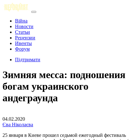
Війна
Новости
Статьи
Рецензии
Ивенты
Форум
Підтримати
Зимняя месса: подношения
богам украинского
андеграунда
04.02.2020
Єва Ніколаєва
25 января в Киеве прошел седьмой ежегодный фестиваль