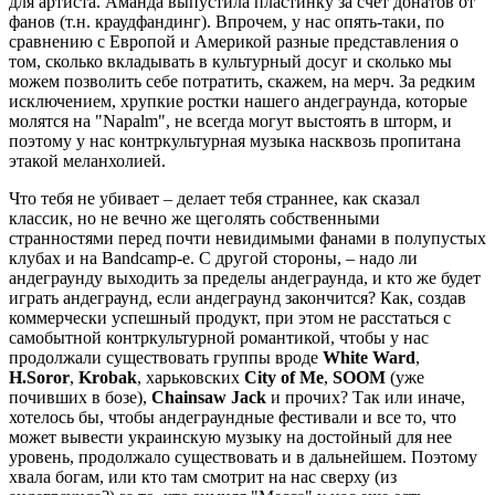
для артиста. Аманда выпустила пластинку за счет донатов от
фанов (т.н. краудфандинг). Впрочем, у нас опять-таки, по
сравнению с Европой и Америкой разные представления о
том, сколько вкладывать в культурный досуг и сколько мы
можем позволить себе потратить, скажем, на мерч. За редким
исключением, хрупкие ростки нашего андеграунда, которые
молятся на "Napalm", не всегда могут выстоять в шторм, и
поэтому у нас контркультурная музыка насквозь пропитана
этакой меланхолией.
Что тебя не убивает – делает тебя страннее, как сказал
классик, но не вечно же щеголять собственными
странностями перед почти невидимыми фанами в полупустых
клубах и на Bandcamp-е. С другой стороны, – надо ли
андеграунду выходить за пределы андеграунда, и кто же будет
играть андеграунд, если андеграунд закончится? Как, создав
коммерчески успешный продукт, при этом не расстаться с
самобытной контркультурной романтикой, чтобы у нас
продолжали существовать группы вроде
White Ward
,
H.Soror
,
Krobak
, харьковских
City of Me
,
SOOM
(уже
почивших в бозе),
Chainsaw Jack
и прочих? Так или иначе,
хотелось бы, чтобы андеграундные фестивали и все то, что
может вывести украинскую музыку на достойный для нее
уровень, продолжало существовать и в дальнейшем. Поэтому
хвала богам, или кто там смотрит на нас сверху (из