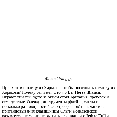
Фото kirai gigs
Приехать в столицу из Харькова, чтобы послушать команду из
Харькова? Почему бы и нет. Это я о
La Horsa Bianca
.
Играют они так, будто за окном стоят Британия, прог-рок и
семидесятые. Одежда, инструменты (флейта, синты и
несколько разновидностей электроорганов) и шаманские
пританцовывания клавишницы Ольги Ксендзовской,
разумеется, не могли не вызвать ассоциаций с
Jethro Tull
и