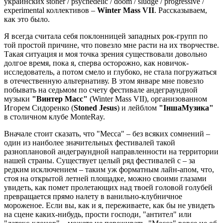
украинских stoner / psychedelic / doom / sludge / progressive /
experimental коллективов –
Winter Mass VII
. Рассказываем,
как это было.
Я всегда считала себя поклонницей западных рок-групп по
той простой причине, что повезло мне расти на их творчестве.
Такая ситуация и моя точка зрения существовали довольно
долгое время, пока я, сперва осторожно, как новичок-
исследователь, а потом смело и глубоко, не стала погружаться
в отечественную альтернативу. В этом январе мне повезло
побывать на седьмом по счету фестивале андеграундной
музыки
"Винтер Масс"
(Winter Mass VII), организованном
Игорем Сидоренко (
Stoned Jesus
) и лейблом
"ІншаМузика"
в столичном клубе MonteRay.
Вначале стоит сказать, что "Месса" – без всяких сомнений –
один из наиболее значительных фестивалей такой
разноплановой андеграундной направленности на территории
нашей страны. Существует целый ряд фестивалей с – за
редким исключением – таким уж форматным лайн-апом, что,
стоя на открытой летней площадке, можно своими глазами
увидеть, как помет пролетающих над твоей головой голубей
превращается прямо налету в ванильно-клубничное
мороженое. Если вы, как и я, переживаете, как бы не увидеть
на сцене каких-нибудь, прости господи, "антител" или