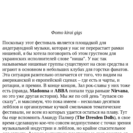
Фото kirai gigs
Поскольку этот фестиваль является площадкой для
андеграундной музыки, которая у нас не перерастает рамки
нишевой, я бы хотела поговорить об этом грустном для
украинских исполнителей слове "ниша". У нас так
называемые нишевые группы существуют на свои средства и
играют в основном в небольших клубах для горстки фанатов.
Эта ситуация разительно отличается от того, что видим на
американской и европейской сценах – где есть и чарты, и
ротации, и премии. В конце концов, Зал рок-славы у них тоже
есть (правда,
Madonna
и
ABBA
попали туда раньше
Nirvana
,
но это уже другая история). Мы же по сей день "лупаєм сю
скалу", и максимум, что пока имеем – несколько десятков
лейблов и организуемые кучкой смельчаков тематические
фестивали, не всем из которых удается остаться на плаву. Тут
бы еще вспомнить Аманду Палмер (
The Dresden Dolls
), в свое
время сделавшую кое-что совсем недопустимое с точки зрения
музыкальной индустрии и лейблов, но крайне спасительное