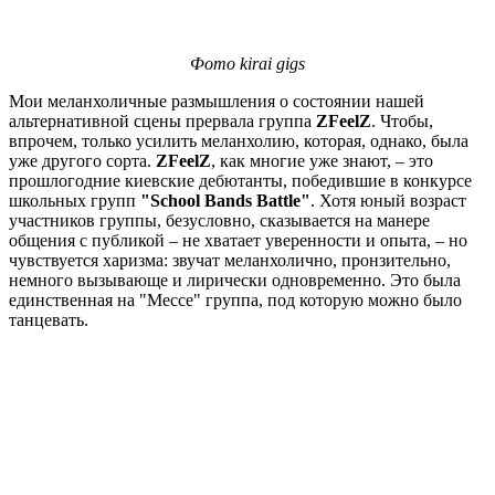
Фото kirai gigs
Мои меланхоличные размышления о состоянии нашей
альтернативной сцены прервала группа
ZFeelZ
. Чтобы,
впрочем, только усилить меланхолию, которая, однако, была
уже другого сорта.
ZFeelZ
, как многие уже знают, – это
прошлогодние киевские дебютанты, победившие в конкурсе
школьных групп
"School Bands Battle"
. Хотя юный возраст
участников группы, безусловно, сказывается на манере
общения с публикой – не хватает уверенности и опыта, – но
чувствуется харизма: звучат меланхолично, пронзительно,
немного вызывающе и лирически одновременно. Это была
единственная на "Мессе" группа, под которую можно было
танцевать.