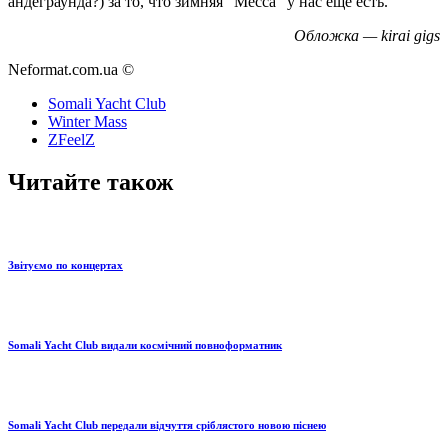
андеграунда?) за то, что зимняя "Месса" у нас еще есть.
Обложка — kirai gigs
Neformat.com.ua ©
Somali Yacht Club
Winter Mass
ZFeelZ
Читайте також
Звітуємо по концертах
Somali Yacht Club видали космічний повноформатник
Somali Yacht Club передали відчуття сріблястого новою піснею