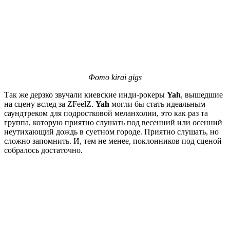
Фото kirai gigs
Так же дерзко звучали киевские инди-рокеры
Yah
, вышедшие
на сцену вслед за ZFeelZ.
Yah
могли бы стать идеальным
саундтреком для подростковой меланхолии, это как раз та
группа, которую приятно слушать под весенний или осенний
неутихающий дождь в суетном городе. Приятно слушать, но
сложно запомнить. И, тем не менее, поклонников под сценой
собралось достаточно.