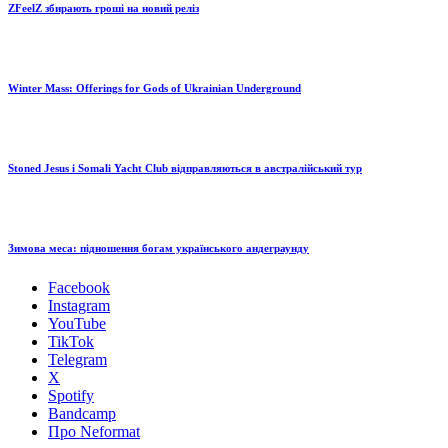
ZFeelZ збирають гроші на новий реліз
Winter Mass: Offerings for Gods of Ukrainian Underground
Stoned Jesus i Somali Yacht Club відправляються в австралійський тур
Зимова меса: підношення богам українського андеграунду
Facebook
Instagram
YouTube
TikTok
Telegram
X
Spotify
Bandcamp
Про Neformat