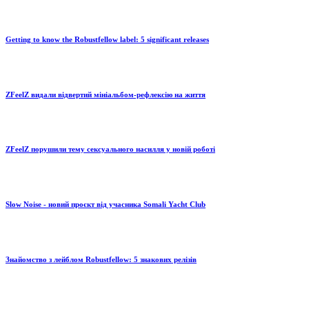
Getting to know the Robustfellow label: 5 significant releases
ZFeelZ видали відвертий мініальбом-рефлексію на життя
ZFeelZ порушили тему сексуального насилля у новій роботі
Slow Noise - новий проєкт від учасника Somali Yacht Club
Знайомство з лейблом Robustfellow: 5 знакових релізів