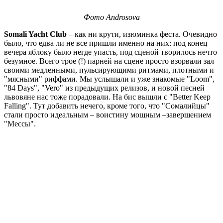
Фото Androsova
Somali Yacht Club
– как ни крути, изюминка феста. Очевидно
было, что едва ли не все пришли именно на них: под конец
вечера яблоку было негде упасть, под сценой творилось нечто
безумное. Всего трое (!) парней на сцене просто взорвали зал
своими медленными, пульсирующими ритмами, плотными и
"мясными" риффами. Мы услышали и уже знакомые "Loom",
"84 Days", "Vero" из предыдущих релизов, и новой песней
львовяне нас тоже порадовали. На бис вышли с "Better Keep
Falling". Тут добавить нечего, кроме того, что "Сомалийцы"
стали просто идеальным – воистину мощным –завершением
"Мессы".