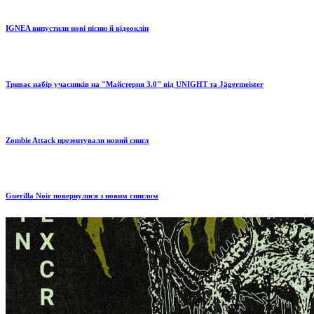
IGNEA випустили нові пісню й відеокліп
Триває набір учасників на "Майстерня 3.0" від UNIGHT та Jägermeister
Zombie Attack презентували новий сингл
Guerilla Noir повернулися з новим синглом