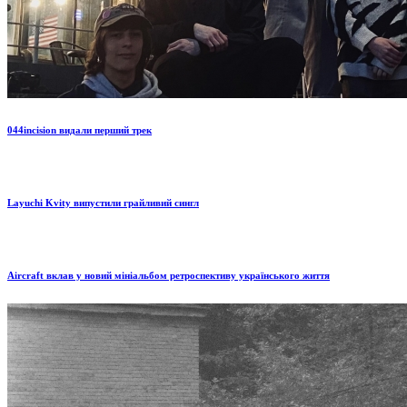
044incision видали перший трек
Layuchi Kvity випустили грайливий сингл
Aircraft вклав у новий мініальбом ретроспективу українського життя