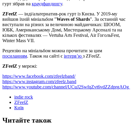
гурт зібрав на
краудфандингу
.
ZFeelZ
— інді/альтернатив-рок гурт із Києва. У 2019-му
вийшов їхній мініальбом "
Waves of Shards
". За останній час
виступали на різних за величиною майданчиках: ШООМ,
ЮБК, Американському Домі, Мистецькому Арсеналі та на
кількох фестивалях — Vertuha Arts Festival, Air ГогольFest,
Winter Mass VII.
Рецензію на мініальбом можна прочитати за цим
посиланням
. Також на сайті є
інтерв’ю
з ZFeelZ.
ZFeelZ
у мережі:
https://www.facebook.com/zfeelzband/
https://www.instagram.com/zfeelz.band
https://www.youtube.com/channel/UCuJ2SwfqZvt6vdZZdprgAOg
indie rock
ZFeelZ
Київ
Читайте також