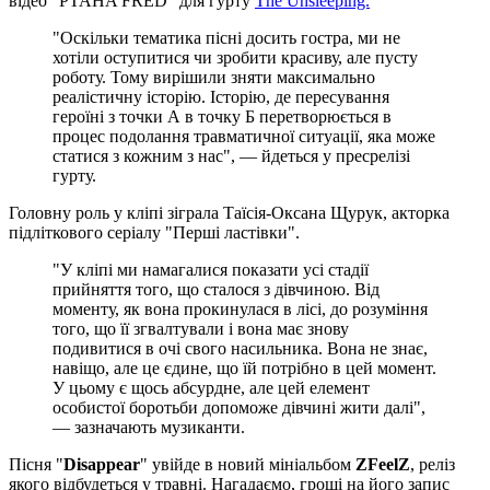
відео "PTAHA FRED" для гурту
The Unsleeping.
"Оскільки тематика пісні досить гостра, ми не
хотіли оступитися чи зробити красиву, але пусту
роботу. Тому вирішили зняти максимально
реалістичну історію. Історію, де пересування
героїні з точки А в точку Б перетворюється в
процес подолання травматичної ситуації, яка може
статися з кожним з нас", — йдеться у пресрелізі
гурту.
Головну роль у кліпі зіграла Таїсія-Оксана Щурук, акторка
підліткового серіалу "Перші ластівки".
"У кліпі ми намагалися показати усі стадії
прийняття того, що сталося з дівчиною. Від
моменту, як вона прокинулася в лісі, до розуміння
того, що її згвалтували і вона має знову
подивитися в очі свого насильника. Вона не знає,
навіщо, але це єдине, що їй потрібно в цей момент.
У цьому є щось абсурдне, але цей елемент
особистої боротьби допоможе дівчині жити далі",
— зазначають музиканти.
Пісня "
Disappear
" увійде в новий мініальбом
ZFeelZ
, реліз
якого відбудеться у травні. Нагадаємо, гроші на його запис