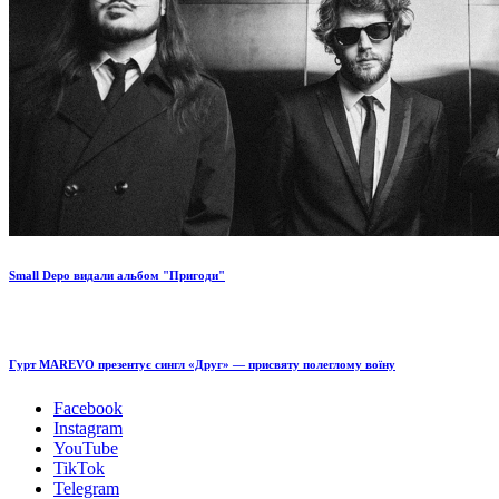
Small Depo видали альбом "Пригоди"
Гурт MAREVO презентує сингл «Друг» — присвяту полеглому воїну
Facebook
Instagram
YouTube
TikTok
Telegram