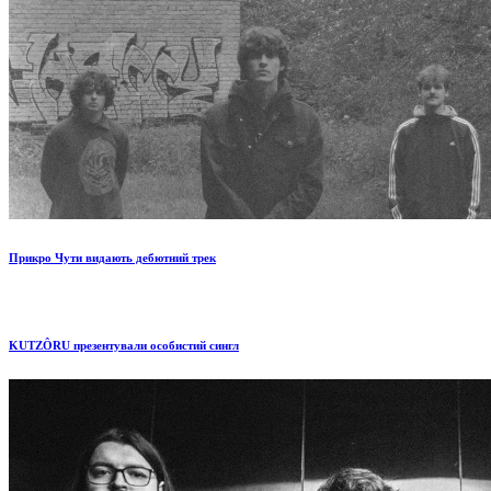
Прикро Чути видають дебютний трек
KUTZÔRU презентували особистий сингл