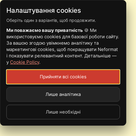
Налаштування cookies
Оберіть один з варіантів, щоб продовжити.
WINTER MASS
Ми поважаємо вашу приватність
🍪 Ми
використовуємо cookies для базової роботи сайту.
За вашою згодою увімкнемо аналітику та
маркетингові cookies, щоб покращувати Neformat
і показувати релевантний контент. Детальніше —
у
Cookie Policy
.
Зимова меса: підношення богам українського
андеграунду
Прийняти всі cookies
Єва Ніколаєва
04.02.2020
Лише аналітика
25 січня у Києві пройшов сьомий щорічний фестиваль
українських stoner / psychedelic / doom / sludge /
progressive / experimental колективів -
Лише необхідні
Winter Mass
VII
. Розповідаємо, як це було.