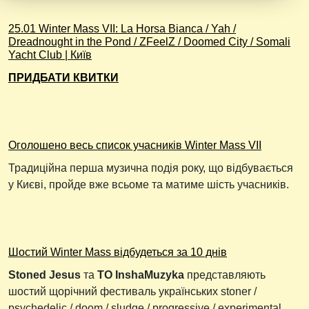
25.01 Winter Mass VII: La Horsa Bianca / Yah /
Dreadnought in the Pond / ZFeelZ / Doomed City / Somali
Yacht Club | Київ
ПРИДБАТИ КВИТКИ
Оголошено весь список учасників Winter Mass VII
Традиційна перша музична подія року, що відбувається
у Києві, пройде вже всьоме та матиме шість учасників.
Шостий Winter Mass відбудеться за 10 днів
Stoned Jesus
та
ТО InshaMuzyka
представляють
шостий щорічний фестиваль українських stoner /
psychedelic / doom / sludge / progressive / experimental