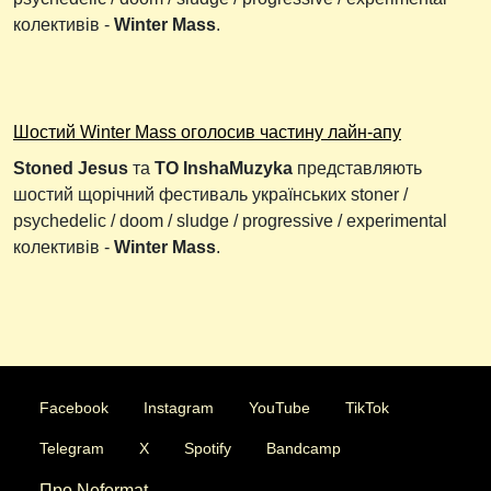
колективів -
Winter Mass
.
Шостий Winter Mass оголосив частину лайн-апу
Stoned Jesus
та
ТО InshaMuzyka
представляють
шостий щорічний фестиваль українських stoner /
psychedelic / doom / sludge / progressive / experimental
колективів -
Winter Mass
.
Facebook
Instagram
YouTube
TikTok
Telegram
X
Spotify
Bandcamp
Про Neformat